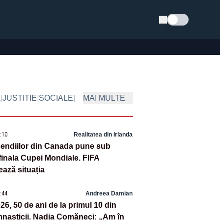
Schimba tema
|
|
|
A
JUSTITIE
SOCIALE
MAI MULTE
0:10
Realitatea din Irlanda
endiilor din Canada pune sub
finala Cupei Mondiale. FIFA
ează situația
8:44
Andreea Damian
026, 50 de ani de la primul 10 din
imnasticii. Nadia Comăneci: „Am în