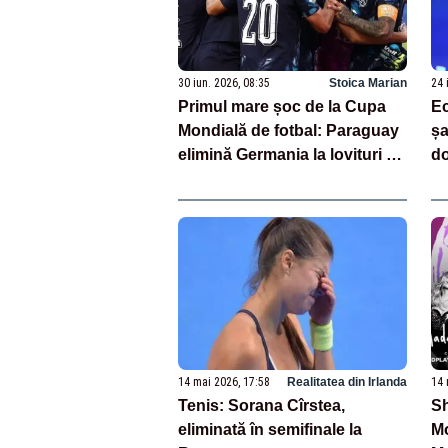
30 iun. 2026, 08:35
Stoica Marian
24 
Primul mare șoc de la Cupa
Ec
Mondială de fotbal: Paraguay
șa
elimină Germania la lovituri de
do
departajare
na
14 mai 2026, 17:58
Realitatea din Irlanda
14 
Tenis: Sorana Cîrstea,
Sh
eliminată în semifinale la
Mo