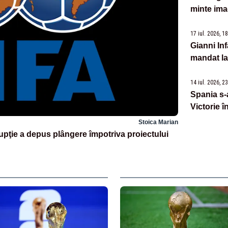
minte imag
17 iul. 2026, 1
Gianni Inf
mandat la 
14 iul. 2026, 2
Spania s-a
Victorie î
Stoica Marian
upţie a depus plângere împotriva proiectului