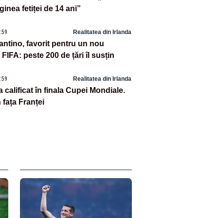
inea fetiței de 14 ani”
8:59
Realitatea din Irlanda
antino, favorit pentru un nou
FIFA: peste 200 de țări îl susțin
3:59
Realitatea din Irlanda
 calificat în finala Cupei Mondiale.
n fața Franței