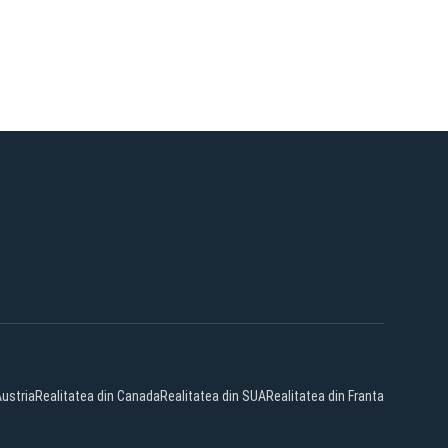
Austria
Realitatea din Canada
Realitatea din SUA
Realitatea din Franta