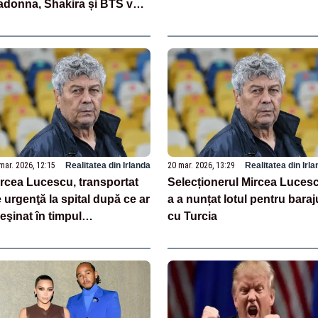
donna, Shakira și BTS vor
ca pe scena stadionului
tLife din New Jersey
mar. 2026, 12:15
Realitatea din Irlanda
20 mar. 2026, 13:29
Realitatea din Irl
rcea Lucescu, transportat
Selecționerul Mircea Luces
 urgenţă la spital după ce ar
a a nunțat lotul pentru baraj
 leşinat în timpul
cu Turcia
ntonamentului de la
ogoşoaia