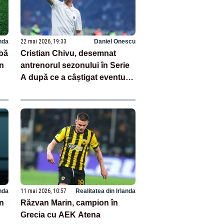
anda
22 mai 2026, 19:33
Daniel Onescu
mbă
Cristian Chivu, desemnat
in
antrenorul sezonului în Serie
A după ce a câștigat eventul
cu Inter Milano
anda
11 mai 2026, 10:57
Realitatea din Irlanda
în
Răzvan Marin, campion în
Grecia cu AEK Atena