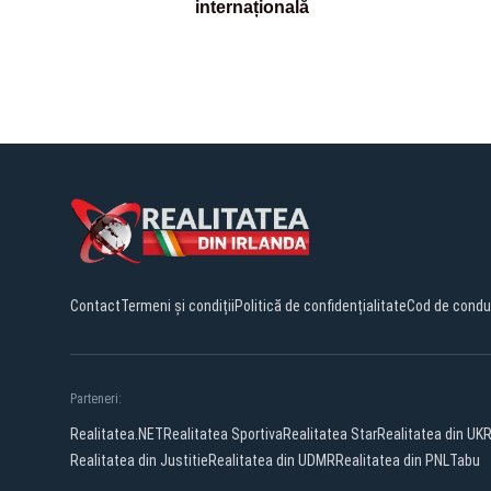
internațională
Contact
Termeni și condiții
Politică de confidențialitate
Cod de condu
Parteneri:
Realitatea.NET
Realitatea Sportiva
Realitatea Star
Realitatea din UK
R
Realitatea din Justitie
Realitatea din UDMR
Realitatea din PNL
Tabu