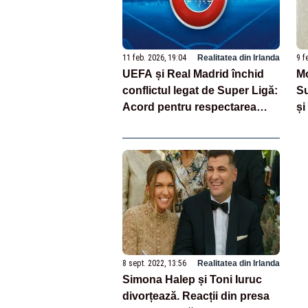
11 feb. 2026, 19:04
Realitatea din Irlanda
9 f
UEFA și Real Madrid închid
Mo
conflictul legat de Super Ligă:
Su
Acord pentru respectarea
și
meritelor sportive
pr
vi
in
8 sept. 2022, 13:56
Realitatea din Irlanda
Simona Halep și Toni Iuruc
divorțează. Reacții din presa