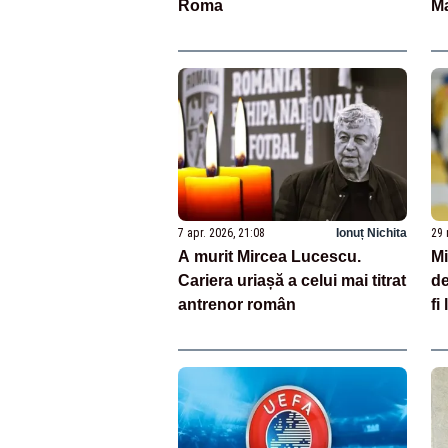
Roma
Ma
ur
Me
7 apr. 2026, 21:08
Ionuț Nichita
29 
A murit Mircea Lucescu.
Mi
Cariera uriașă a celui mai titrat
de
antrenor român
fi
ca
M