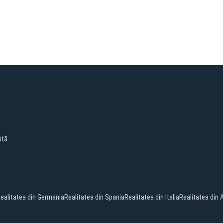
ită
ealitatea din Germania
Realitatea din Spania
Realitatea din Italia
Realitatea din 