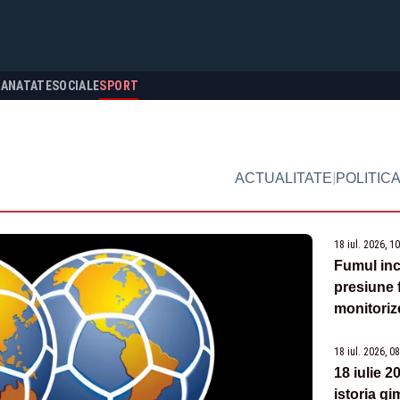
SANATATE
SOCIALE
SPORT
|
ACTUALITATE
POLITIC
18 iul. 2026, 1
Fumul inc
presiune 
monitoriz
18 iul. 2026, 0
18 iulie 2
istoria g