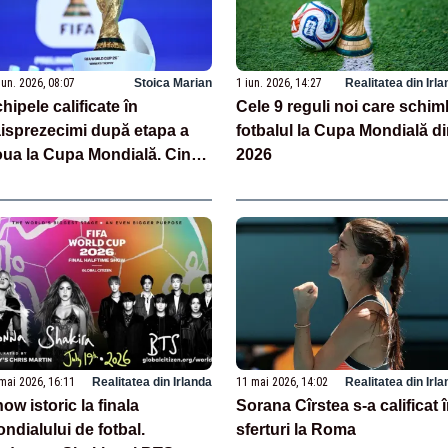
iun. 2026, 08:07
Stoica Marian
1 iun. 2026, 14:27
Realitatea din Irl
hipele calificate în
Cele 9 reguli noi care schi
isprezecimi după etapa a
fotbalul la Cupa Mondială d
ua la Cupa Mondială. Cinci
2026
ționale, eliminate
mai 2026, 16:11
Realitatea din Irlanda
11 mai 2026, 14:02
Realitatea din Irl
ow istoric la finala
Sorana Cîrstea s-a calificat 
ndialului de fotbal.
sferturi la Roma