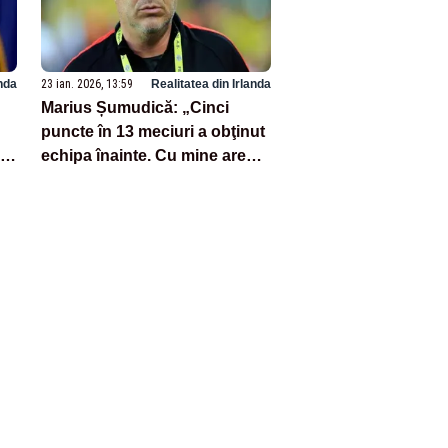
anda
23 ian. 2026, 13:59
Realitatea din Irlanda
Marius Șumudică: „Cinci
puncte în 13 meciuri a obţinut
ol
echipa înainte. Cu mine are
o
patru puncte în patru meciuri”