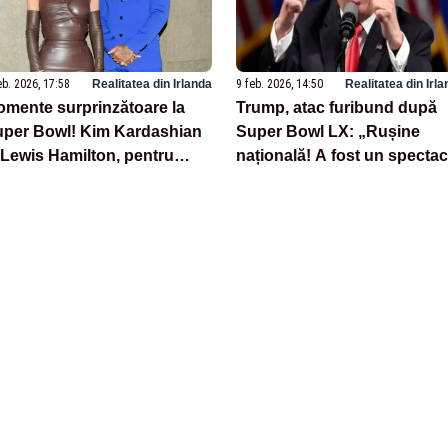
eb. 2026, 17:58
Realitatea din Irlanda
9 feb. 2026, 14:50
Realitatea din Irl
mente surprinzătoare la
Trump, atac furibund după
per Bowl! Kim Kardashian
Super Bowl LX: „Rușine
 Lewis Hamilton, pentru
națională! A fost un spectac
ima dată împreună:
dezgustător pentru copii și 
deoclipul care a aprins
bătaie de joc la adresa
ternetul
Americii”