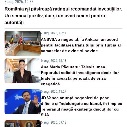
8 aug. 2026, 10:38
România își păstrează ratingul recomandat investițiilor.
Un semnal pozitiv, dar și un avertisment pentru
autorități
7 aug. 2026, 10:57
ANSVSA a negociat, la Ankara, un acord
pentru facilitarea tranzitului prin Turcia al
carcaselor de ovine și bovine
6 aug. 2026, 15:18
Ana Maria Păcuraru: Televiziunea
Poporului solicită investigarea deciziilor
luate în această perioadă de criză
enegetică
6 aug. 2026, 11:27
JD Vance anunță negocieri de pace
dificile și îndelungate cu Iranul, în timp ce
Teheranul neagă existența discuțiilor cu
SUA
6 aug. 2026, 09:13