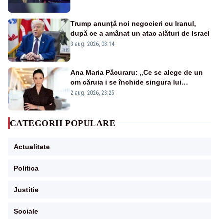
Trump anunță noi negocieri cu Iranul,
după ce a amânat un atac alături de Israel
3 aug. 2026, 08:14
Ana Maria Păcuraru: „Ce se alege de un
om căruia i se închide singura lui
portiță?”
2 aug. 2026, 23:25
CATEGORII POPULARE
Actualitate
Politica
Justitie
Sociale