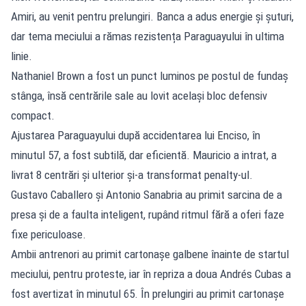
Amiri, au venit pentru prelungiri. Banca a adus energie și șuturi,
dar tema meciului a rămas rezistența Paraguayului în ultima
linie.
Nathaniel Brown a fost un punct luminos pe postul de fundaș
stânga, însă centrările sale au lovit același bloc defensiv
compact.
Ajustarea Paraguayului după accidentarea lui Enciso, în
minutul 57, a fost subtilă, dar eficientă. Mauricio a intrat, a
livrat 8 centrări și ulterior și-a transformat penalty-ul.
Gustavo Caballero și Antonio Sanabria au primit sarcina de a
presa și de a faulta inteligent, rupând ritmul fără a oferi faze
fixe periculoase.
Ambii antrenori au primit cartonașe galbene înainte de startul
meciului, pentru proteste, iar în repriza a doua Andrés Cubas a
fost avertizat în minutul 65. În prelungiri au primit cartonașe