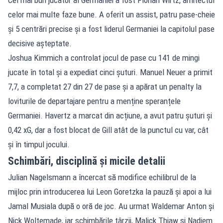
celor mai multe faze bune. A oferit un assist, patru pase-cheie
și 5 centrări precise și a fost liderul Germaniei la capitolul pase
decisive așteptate.
Joshua Kimmich a controlat jocul de pase cu 141 de mingi
jucate în total și a expediat cinci șuturi. Manuel Neuer a primit
7,7, a completat 27 din 27 de pase și a apărat un penalty la
loviturile de departajare pentru a menține speranțele
Germaniei. Havertz a marcat din acțiune, a avut patru șuturi și
0,42 xG, dar a fost blocat de Gill atât de la punctul cu var, cât
și în timpul jocului.
Schimbări, disciplină și micile detalii
Julian Nagelsmann a încercat să modifice echilibrul de la
mijloc prin introducerea lui Leon Goretzka la pauză și apoi a lui
Jamal Musiala după o oră de joc. Au urmat Waldemar Anton și
Nick Woltemade, iar schimbările târzii, Malick Thiaw și Nadiem