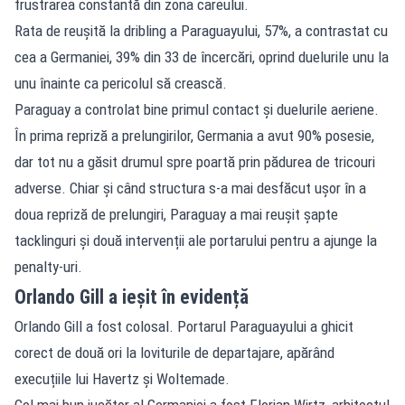
frustrarea constantă din zona careului.
Rata de reușită la dribling a Paraguayului, 57%, a contrastat cu
cea a Germaniei, 39% din 33 de încercări, oprind duelurile unu la
unu înainte ca pericolul să crească.
Paraguay a controlat bine primul contact și duelurile aeriene.
În prima repriză a prelungirilor, Germania a avut 90% posesie,
dar tot nu a găsit drumul spre poartă prin pădurea de tricouri
adverse. Chiar și când structura s-a mai desfăcut ușor în a
doua repriză de prelungiri, Paraguay a mai reușit șapte
tacklinguri și două intervenții ale portarului pentru a ajunge la
penalty-uri.
Orlando Gill a ieșit în evidență
Orlando Gill a fost colosal. Portarul Paraguayului a ghicit
corect de două ori la loviturile de departajare, apărând
execuțiile lui Havertz și Woltemade.
Cel mai bun jucător al Germaniei a fost Florian Wirtz, arhitectul