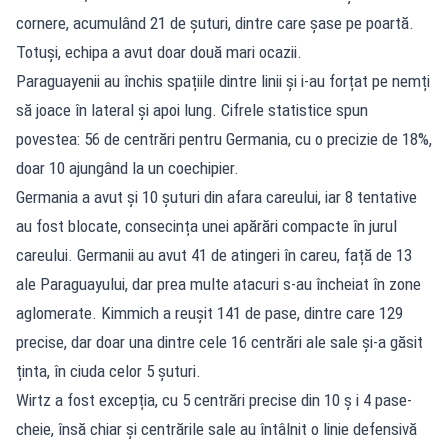
cornere, acumulând 21 de șuturi, dintre care șase pe poartă.
Totuși, echipa a avut doar două mari ocazii.
Paraguayenii au închis spațiile dintre linii și i-au forțat pe nemți
să joace în lateral și apoi lung. Cifrele statistice spun
povestea: 56 de centrări pentru Germania, cu o precizie de 18%,
doar 10 ajungând la un coechipier.
Germania a avut și 10 șuturi din afara careului, iar 8 tentative
au fost blocate, consecința unei apărări compacte în jurul
careului. Germanii au avut 41 de atingeri în careu, față de 13
ale Paraguayului, dar prea multe atacuri s-au încheiat în zone
aglomerate. Kimmich a reușit 141 de pase, dintre care 129
precise, dar doar una dintre cele 16 centrări ale sale și-a găsit
ținta, în ciuda celor 5 șuturi.
Wirtz a fost excepția, cu 5 centrări precise din 10 ș i 4 pase-
cheie, însă chiar și centrările sale au întâlnit o linie defensivă