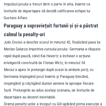
Impulsul jocului a trecut dintr-o parte în alta, înainte ca
loviturile de departajare să decidă calificarea echipei lui
Gustavo Alfaro.
Paraguay a supraviețuit furtunii și și-a păstrat
calmul la penalty-uri
Julio Enciso a deschis scorul în minutul 42, finalizând pasa lui
Matías Galarza împotriva cursului jocului. Germania a răspuns
rapid după pauză, când Kai Havertz a încheiat o acțiune
inteligentă construită de Florian Wirtz, în minutul 54.
Meciul a ajuns în prelungiri după ocazii la ambele porți, cu
Germania împingând jocul înainte și Paraguay blocând,
respingând și câștigând dueluri aeriene la aproape fiecare
fază. Prelungirile au adus același scenariu, iar loviturile de
departajare au devenit inevitabile.
Drama penalty-urilor a început cu Gill apărând prima execuție a