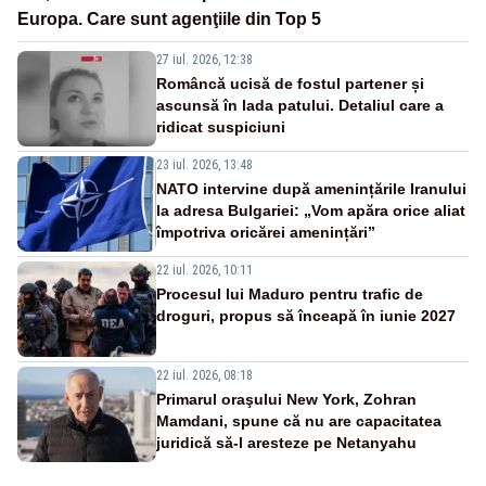
Europa. Care sunt agenţiile din Top 5
27 iul. 2026, 12:38
Româncă ucisă de fostul partener și
ascunsă în lada patului. Detaliul care a
ridicat suspiciuni
23 iul. 2026, 13:48
NATO intervine după amenințările Iranului
la adresa Bulgariei: „Vom apăra orice aliat
împotriva oricărei amenințări”
22 iul. 2026, 10:11
Procesul lui Maduro pentru trafic de
droguri, propus să înceapă în iunie 2027
22 iul. 2026, 08:18
Primarul oraşului New York, Zohran
Mamdani, spune că nu are capacitatea
juridică să-l aresteze pe Netanyahu