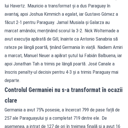
lui Havertz. Mauricio a transformat și a dus Paraguay în
avantaj, apoi Joshua Kimmich a egalat, iar Gustavo Gómez a
făcut 2-1 pentru Paraguay. Jamal Musiala și Galarza au
marcat amândoi, menținând scorul la 3-2. Nick Woltemade a
avut execuția apărată de Gill, înainte ca Antonio Sanabria să
rateze pe lângă poartă, ținând Germania în viață. Nadiem Amiri
a marcat, Manuel Neuer a apărat șutul lui Fabián Balbuena, iar
apoi Jonathan Tah a trimis pe lângă poartă. José Canale a
înscris penalty-ul decisiv pentru 4-3 și a trimis Paraguay mai
departe.
Controlul Germaniei nu s-a transformat în ocazii
clare
Germania a avut 75% posesie, a încercat 799 de pase față de
257 ale Paraguayului și a completat 719 dintre ele. De
asemenea, a intrat de 127 de ori în treimea finală și a avut 16