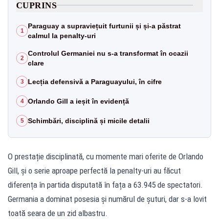
CUPRINS
Paraguay a supraviețuit furtunii și și-a păstrat
1
calmul la penalty-uri
Controlul Germaniei nu s-a transformat în ocazii
2
clare
Lecția defensivă a Paraguayului, în cifre
3
Orlando Gill a ieșit în evidență
4
Schimbări, disciplină și micile detalii
5
O prestație disciplinată, cu momente mari oferite de Orlando
Gill, și o serie aproape perfectă la penalty-uri au făcut
diferența în partida disputată în fața a 63.945 de spectatori.
Germania a dominat posesia și numărul de șuturi, dar s-a lovit
toată seara de un zid albastru.