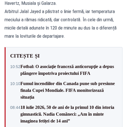
Havertz, Musiala și Galarza.
Arbitrul Jalal Jayed a păstrat o linie fermă, iar temperatura
meciului a rămas ridicată, dar controlată. În cele din urmă,
micile detalii adunate în 120 de minute au dus la o diferență
mare la loviturile de departajare.
CITEȘTE ȘI
Fotbal: O asociaţie franceză anticorupţie a depus
10:52
plângere împotriva proiectului FIFA
Fumul incendiilor din Canada pune sub presiune
10:10
finala Cupei Mondiale. FIFA monitorizează
situația
18 iulie 2026, 50 de ani de la primul 10 din istoria
08:44
gimnasticii. Nadia Comăneci: „Am în minte
imaginea fetiței de 14 ani”