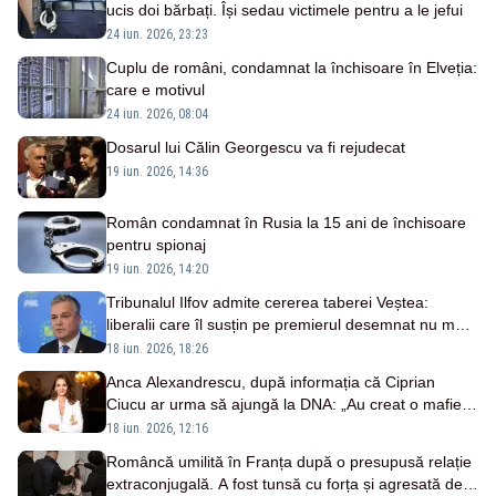
ucis doi bărbați. Își sedau victimele pentru a le jefui
24 iun. 2026, 23:23
Cuplu de români, condamnat la închisoare în Elveția:
care e motivul
24 iun. 2026, 08:04
Dosarul lui Călin Georgescu va fi rejudecat
19 iun. 2026, 14:36
Român condamnat în Rusia la 15 ani de închisoare
pentru spionaj
19 iun. 2026, 14:20
Tribunalul Ilfov admite cererea taberei Veștea:
liberalii care îl susțin pe premierul desemnat nu mai
pot fi dați afară din PNL
18 iun. 2026, 18:26
Anca Alexandrescu, după informația că Ciprian
Ciucu ar urma să ajungă la DNA: „Au creat o mafie
sub aparenta modernizare” - VIDEO
18 iun. 2026, 12:16
Româncă umilită în Franța după o presupusă relație
extraconjugală. A fost tunsă cu forța și agresată de