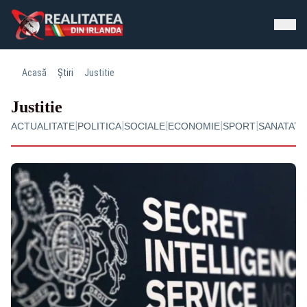
Acasă
Știri
Justitie
Justitie
|
|
|
|
|
ACTUALITATE
POLITICA
SOCIALE
ECONOMIE
SPORT
SANATATE