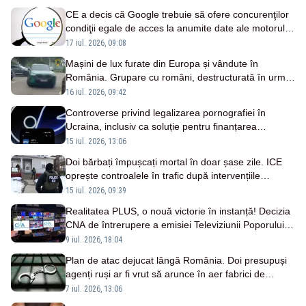
CE a decis că Google trebuie să ofere concurenţilor
condiţii egale de acces la anumite date ale motorului
său de căutare
17 iul. 2026, 09:08
Mașini de lux furate din Europa și vândute în
România. Grupare cu români, destructurată în urma
unei operațiuni internaționale
16 iul. 2026, 09:42
Controverse privind legalizarea pornografiei în
Ucraina, inclusiv ca soluție pentru finanțarea
războiului. Fost premier: „Ar transforma țara în
15 iul. 2026, 13:06
PornHub”
Doi bărbați împușcați mortal în doar șase zile. ICE
oprește controalele în trafic după intervențiile
controversate ale agenților
15 iul. 2026, 09:39
Realitatea PLUS, o nouă victorie în instanță! Decizia
CNA de întrerupere a emisiei Televiziunii Poporului,
suspendată de judecători
9 iul. 2026, 18:04
Plan de atac dejucat lângă România. Doi presupuși
agenți ruși ar fi vrut să arunce în aer fabrici de
armament din Germania
7 iul. 2026, 13:06