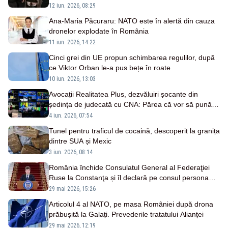
mai mulți membri ai familiei
12 iun. 2026, 08:29
Ana-Maria Păcuraru: NATO este în alertă din cauza
dronelor explodate în România
11 iun. 2026, 14:22
Cinci grei din UE propun schimbarea regulilor, după
ce Viktor Orban le-a pus bețe în roate
10 iun. 2026, 13:03
Avocații Realitatea Plus, dezvăluiri șocante din
ședința de judecată cu CNA: Părea că vor să pună
presiune pe instanță
4 iun. 2026, 07:54
Tunel pentru traficul de cocaină, descoperit la granița
dintre SUA și Mexic
3 iun. 2026, 08:14
România închide Consulatul General al Federaţiei
Ruse la Constanţa și îl declară pe consul persona
non grata
29 mai 2026, 15:26
Articolul 4 al NATO, pe masa României după drona
prăbușită la Galați. Prevederile tratatului Alianței
29 mai 2026, 12:19