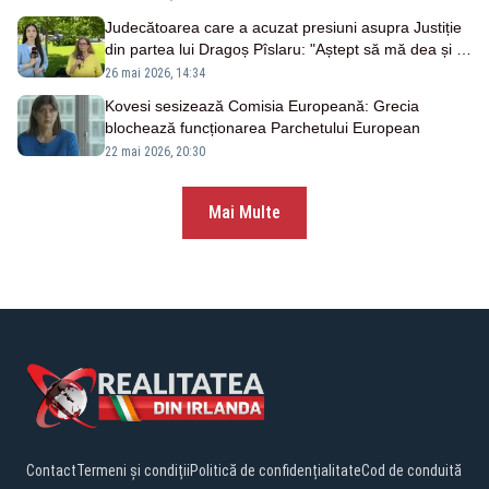
Judecătoarea care a acuzat presiuni asupra Justiție
din partea lui Dragoș Pîslaru: "Aștept să mă dea și în
judecată. Este trist că s-a ajuns aici"
26 mai 2026, 14:34
Kovesi sesizează Comisia Europeană: Grecia
blochează funcționarea Parchetului European
22 mai 2026, 20:30
Mai Multe
Contact
Termeni și condiții
Politică de confidențialitate
Cod de conduită