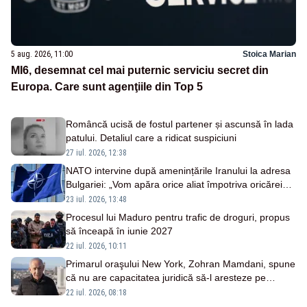
5 aug. 2026, 11:00
Stoica Marian
MI6, desemnat cel mai puternic serviciu secret din
Europa. Care sunt agenţiile din Top 5
Româncă ucisă de fostul partener și ascunsă în lada
patului. Detaliul care a ridicat suspiciuni
27 iul. 2026, 12:38
NATO intervine după amenințările Iranului la adresa
Bulgariei: „Vom apăra orice aliat împotriva oricărei
amenințări”
23 iul. 2026, 13:48
Procesul lui Maduro pentru trafic de droguri, propus
să înceapă în iunie 2027
22 iul. 2026, 10:11
Primarul oraşului New York, Zohran Mamdani, spune
că nu are capacitatea juridică să-l aresteze pe
Netanyahu
22 iul. 2026, 08:18