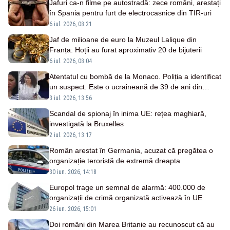
Jafuri ca-n filme pe autostradă: zece români, arestați
în Spania pentru furt de electrocasnice din TIR-uri
6 iul. 2026, 08:21
Jaf de milioane de euro la Muzeul Lalique din
Franța: Hoții au furat aproximativ 20 de bijuterii
6 iul. 2026, 08:04
Atentatul cu bombă de la Monaco. Poliția a identificat
un suspect. Este o ucraineană de 39 de ani din
Germania
3 iul. 2026, 13:56
Scandal de spionaj în inima UE: rețea maghiară,
investigată la Bruxelles
2 iul. 2026, 13:17
Român arestat în Germania, acuzat că pregătea o
organizație teroristă de extremă dreapta
30 iun. 2026, 14:18
Europol trage un semnal de alarmă: 400.000 de
organizații de crimă organizată activează în UE
26 iun. 2026, 15:01
Doi români din Marea Britanie au recunoscut că au