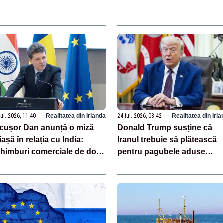
iul. 2026, 11:40
Realitatea din Irlanda
24 iul. 2026, 08:42
Realitatea din Irl
cușor Dan anunță o miză
Donald Trump susține că
iașă în relația cu India:
Iranul trebuie să plătească
himburi comerciale de două
pentru pagubele aduse
i mai mari în următorii ani
navelor și mărfurilor.„Acest
daune pot fi substanţiale”