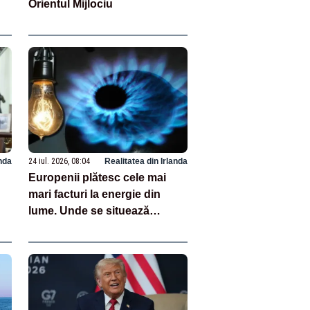
Orientul Mijlociu
anda
24 iul. 2026, 08:04
Realitatea din Irlanda
Europenii plătesc cele mai
mari facturi la energie din
lume. Unde se situează
e
România în clasament