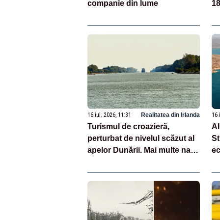
companie din lume
18
16 iul. 2026, 11:31
Realitatea din Irlanda
16 
Turismul de croazieră,
AI
perturbat de nivelul scăzut al
St
apelor Dunării. Mai multe nave
ec
sunt blocate la nord de
Budapesta