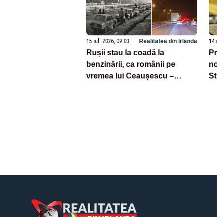
15 iul. 2026, 09:03
Realitatea din Irlanda
14 
Rușii stau la coadă la
Pr
benzinării, ca românii pe
no
vremea lui Ceaușescu –
St
VIDEO
no
u