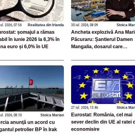
iul. 2026, 07:56
Realitatea din Irlanda
30 iul. 2026, 08:09
Stoica Mar
rostat: șomajul a rămas
Ancheta explozivă Ana Mari
abil în iunie 2026 la 6,3% în
Păcuraru: Șantierul Damen
na euro și 6,0% în UE
Mangalia, dosarul care
scufundă apărarea Românie
27 iul. 2026, 13:46
Stoica Mar
Eurostat: România, cel mai
iul. 2026, 08:10
Stoica Marian
sever declin din UE al ratei 
rcia anunţă un acord cu
economisire
gantul petrolier BP în Irak