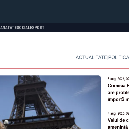
SANATATE
SOCIALE
SPORT
|
ACTUALITATE
POLITIC
5 aug. 2026, 0
Comisia 
are probl
importă m
4 aug. 2026, 0
Valul de 
amenință p