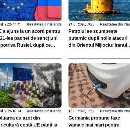
iul. 2026, 11:41
Realitatea din Irlanda
23 iul. 2026, 09:25
Realitatea din Irl
 a ajuns la un acord pentru
Petrolul se scumpește
 21-lea pachet de sancțiuni
puternic după noile atacuri
potriva Rusiei, după ce
din Orientul Mijlociu: Iranul
ecia și-a retras opoziția
anunță închiderea Strâmtori
Ormuz
iul. 2026, 09:24
Realitatea din Irlanda
17 iul. 2026, 07:59
Realitatea din Irl
luarea cu azot din
Germania propune taxe
ricultură costă UE până la
vamale mai mari pentru