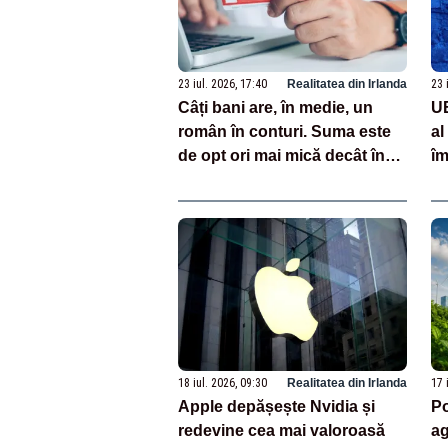
23 iul. 2026, 17:40
Realitatea din Irlanda
23 
Câți bani are, în medie, un
UE
român în conturi. Suma este
al
de opt ori mai mică decât în
îm
Germania
Gr
18 iul. 2026, 09:30
Realitatea din Irlanda
17 
Apple depășește Nvidia și
Po
redevine cea mai valoroasă
ag