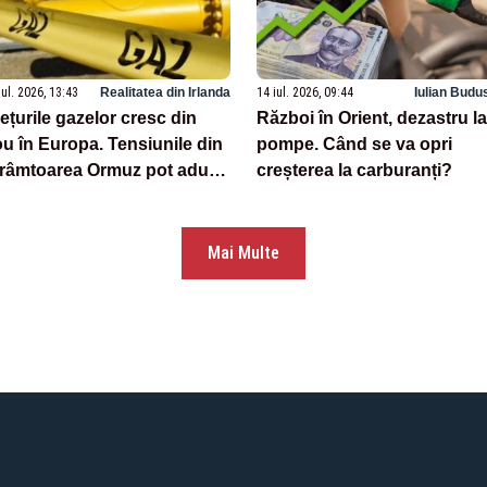
iul. 2026, 13:43
Realitatea din Irlanda
14 iul. 2026, 09:44
Iulian Budu
ețurile gazelor cresc din
Război în Orient, dezastru la
u în Europa. Tensiunile din
pompe. Când se va opri
râmtoarea Ormuz pot aduce
creșterea la carburanți?
i scumpiri în lunile
rmătoare
Mai Multe