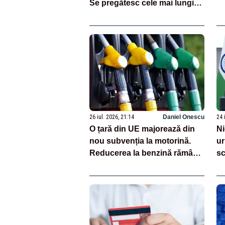
Se pregătesc cele mai lungi
curse comerciale din lume
26 iul. 2026, 21:14
Daniel Onescu
24 
O țară din UE majorează din
Ni
nou subvenția la motorină.
ur
Reducerea la benzină rămâne
sc
în vigoare
or