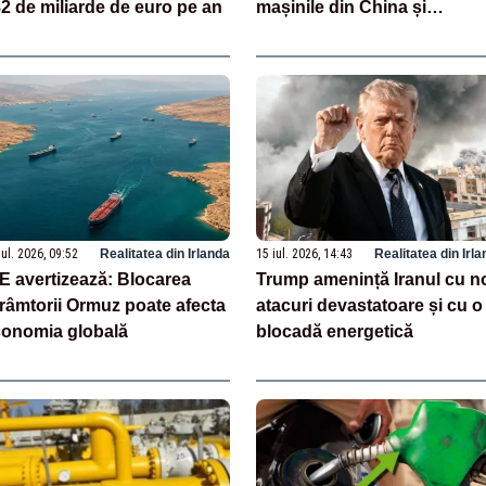
2 de miliarde de euro pe an
mașinile din China și
încurajează parteneriate cu
producătorii europeni
iul. 2026, 09:52
Realitatea din Irlanda
15 iul. 2026, 14:43
Realitatea din Irl
E avertizează: Blocarea
Trump amenință Iranul cu n
râmtorii Ormuz poate afecta
atacuri devastatoare și cu o
onomia globală
blocadă energetică