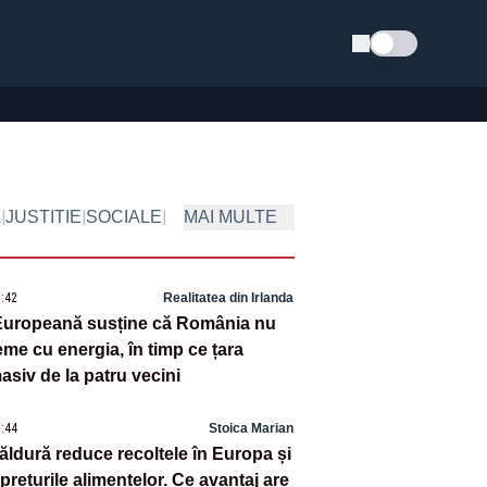
Schimba tema
|
|
|
A
JUSTITIE
SOCIALE
MAI MULTE
9:42
Realitatea din Irlanda
Europeană susține că România nu
eme cu energia, în timp ce țara
asiv de la patru vecini
8:44
Stoica Marian
căldură reduce recoltele în Europa și
rețurile alimentelor. Ce avantaj are