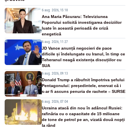
6 aug. 2026, 15:18
Ana Maria Păcuraru: Televiziunea
Poporului solicită investigarea deciziilor
luate în această perioadă de criză
enegetică
6 aug. 2026, 11:27
JD Vance anunță negocieri de pace
dificile și îndelungate cu Iranul, în timp ce
Teheranul neagă existența discuțiilor cu
SUA
6 aug. 2026, 09:13
Donald Trump a răbufnit împotriva șefului
Pentagonului: președintele, enervat că i
s-ar fi ascuns penuria de rachete – SURSE
6 aug. 2026, 07:04
Ucraina atacă din nou în adâncul Rusiei:
rafinăria cu o capacitate de 15 milioane
de tone de petrol pe an, vizată două nopți
la rând