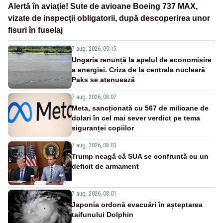
Alertă în aviație! Sute de avioane Boeing 737 MAX,
vizate de inspecții obligatorii, după descoperirea unor
fisuri în fuselaj
7 aug. 2026, 09:15
Ungaria renunță la apelul de economisire
a energiei. Criza de la centrala nucleară
Paks se atenuează
7 aug. 2026, 08:07
Meta, sancționată cu 567 de milioane de
dolari în cel mai sever verdict pe tema
siguranței copiilor
7 aug. 2026, 08:03
Trump neagă că SUA se confruntă cu un
deficit de armament
7 aug. 2026, 08:01
Japonia ordonă evacuări în așteptarea
taifunului Dolphin