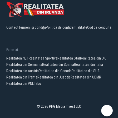
Contact
Termeni și condiții
Politică de confidențialitate
Cod de conduită
Parteneri:
Realitatea.NET
Realitatea Sportiva
Realitatea Star
Realitatea din UK
Realitatea din Germania
Realitatea din Spania
Realitatea din Italia
Realitatea din Austria
Realitatea din Canada
Realitatea din SUA
Realitatea din Franta
Realitatea din Justitie
Realitatea din UDMR
Realitatea din PNL
Tabu
© 2026 PHG Media Invest LLC
YouTube