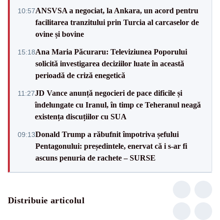
ANSVSA a negociat, la Ankara, un acord pentru
10:57
facilitarea tranzitului prin Turcia al carcaselor de
ovine și bovine
Ana Maria Păcuraru: Televiziunea Poporului
15:18
solicită investigarea deciziilor luate în această
perioadă de criză enegetică
JD Vance anunță negocieri de pace dificile și
11:27
îndelungate cu Iranul, în timp ce Teheranul neagă
existența discuțiilor cu SUA
Donald Trump a răbufnit împotriva șefului
09:13
Pentagonului: președintele, enervat că i s-ar fi
ascuns penuria de rachete – SURSE
Distribuie articolul