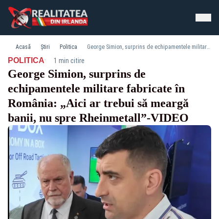
Acasă
Știri
Politica
George Simion, surprins de echipamentele militare fabricate în România: „Aici ar trebui să meargă banii, nu spre Rheinmetall”-VIDEO
·
POLITICA
1 min citire
George Simion, surprins de
echipamentele militare fabricate în
România: „Aici ar trebui să meargă
banii, nu spre Rheinmetall”-VIDEO