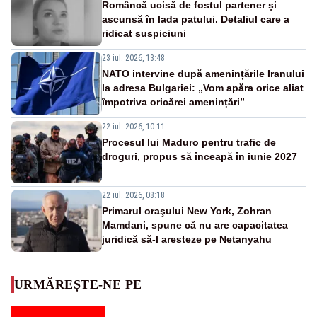
Româncă ucisă de fostul partener și
ascunsă în lada patului. Detaliul care a
ridicat suspiciuni
23 iul. 2026, 13:48
NATO intervine după amenințările Iranului
la adresa Bulgariei: „Vom apăra orice aliat
împotriva oricărei amenințări”
22 iul. 2026, 10:11
Procesul lui Maduro pentru trafic de
droguri, propus să înceapă în iunie 2027
22 iul. 2026, 08:18
Primarul oraşului New York, Zohran
Mamdani, spune că nu are capacitatea
juridică să-l aresteze pe Netanyahu
URMĂREȘTE-NE PE