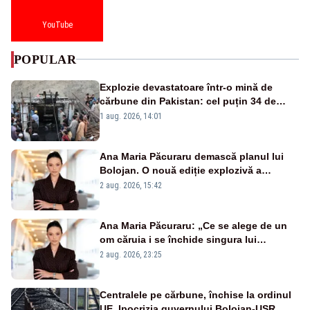
YouTube
POPULAR
Explozie devastatoare într-o mină de
cărbune din Pakistan: cel puțin 34 de
morți - VIDEO
1 aug. 2026, 14:01
Ana Maria Păcuraru demască planul lui
Bolojan. O nouă ediție explozivă a
emisiunii „Miza Zilei” la Realitatea PLUS
2 aug. 2026, 15:42
Ana Maria Păcuraru: „Ce se alege de un
om căruia i se închide singura lui
portiță?”
2 aug. 2026, 23:25
Centralele pe cărbune, închise la ordinul
UE. Ipocrizia guvernului Bolojan-USR