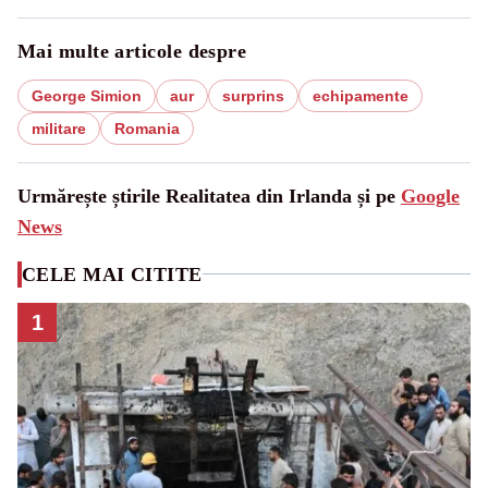
Mai multe articole despre
George Simion
aur
surprins
echipamente
militare
Romania
Urmărește știrile Realitatea din Irlanda și pe
Google
News
CELE MAI CITITE
1