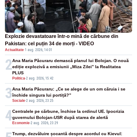
Explozie devastatoare într-o mină de cărbune din
Pakistan: cel puțin 34 de morți - VIDEO
Actualitate
·
1 aug. 2026, 14:01
2
Ana Maria Păcuraru demască planul lui Bolojan. O nouă
ediție explozivă a emisiunii „Miza Zilei” la Realitatea
PLUS
Politica
-
2 aug. 2026, 15:42
3
Ana Maria Păcuraru: „Ce se alege de un om căruia i se
închide singura lui portiță?”
Sociale
-
2 aug. 2026, 23:25
4
Centralele pe cărbune, închise la ordinul UE. Ipocrizia
guvernului Bolojan-USR după starea de alertă
Economie
-
2 aug. 2026, 23:29
Trump, dezvăluire șocantă despre acordul cu Kievul: