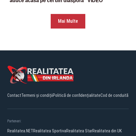
aduce acasă pe cei din diaspora” VIDEO
Mai Multe
Contact
Termeni și condiții
Politică de confidențialitate
Cod de conduită
Parteneri:
Realitatea.NET
Realitatea Sportiva
Realitatea Star
Realitatea din UK