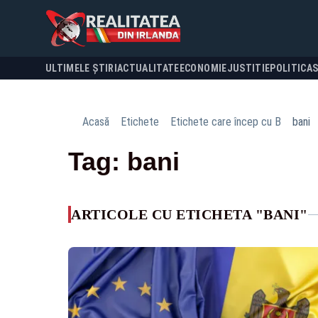
ULTIMELE ȘTIRI
ACTUALITATE
ECONOMIE
JUSTITIE
POLITICA
Acasă
Etichete
Etichete care încep cu B
bani
Tag: bani
ARTICOLE CU ETICHETA "BANI"