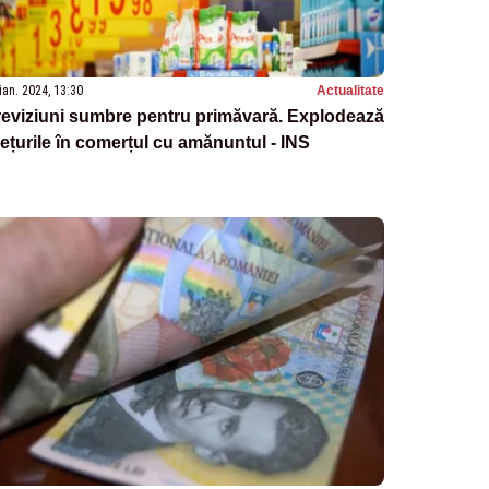
ian. 2024, 13:30
Actualitate
eviziuni sumbre pentru primăvară. Explodează
ețurile în comerțul cu amănuntul - INS