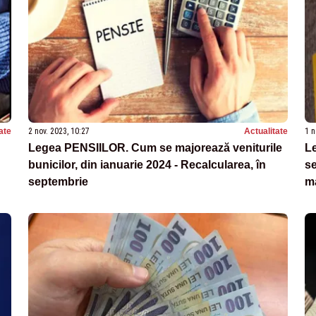
ate
2 nov. 2023, 10:27
Actualitate
1 n
Legea PENSIILOR. Cum se majorează veniturile
Le
bunicilor, din ianuarie 2024 - Recalcularea, în
se
septembrie
m