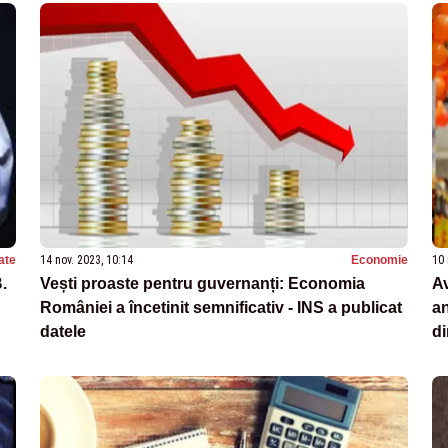
ate
14 nov. 2023, 10:14
Economie
10 
.
Vești proaste pentru guvernanți: Economia
Av
României a încetinit semnificativ - INS a publicat
an
datele
di