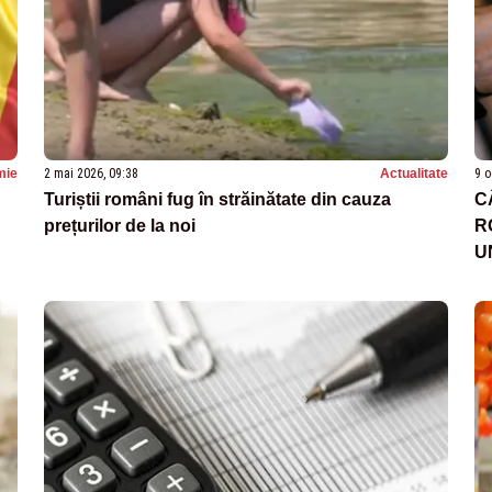
mie
2 mai 2026, 09:38
Actualitate
9 o
Turiștii români fug în străinătate din cauza
C
prețurilor de la noi
R
U