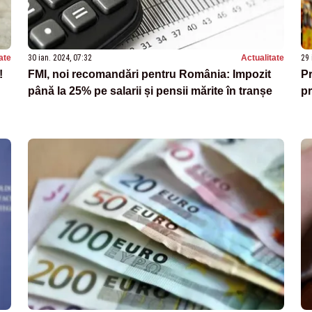
ate
30 ian. 2024, 07:32
Actualitate
29 
!
FMI, noi recomandări pentru România: Impozit
Pr
până la 25% pe salarii și pensii mărite în tranșe
pr