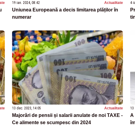
ate
19 ian. 2024, 08:42
Actualitate
4 i
u
Uniunea Europeană a decis limitarea plăților în
Pr
numerar
ti
ate
13 dec. 2023, 14:05
Actualitate
13 
Majorări de pensii și salarii anulate de noi TAXE -
A 
Ce alimente se scumpesc din 2024
îm