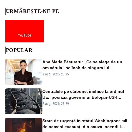
URMĂREȘTE-NE PE
YouTube
POPULAR
Ana Maria Păcuraru: „Ce se alege de un
om căruia i se închide singura lui
portiță?”
2 aug. 2026, 23:25
Centralele pe cărbune, închise la ordinul
UE. Ipocrizia guvernului Bolojan-USR
după starea de alertă
2 aug. 2026, 23:29
Stare de urgență în statul Washington: mii
de oameni evacuați din cauza incendiilor