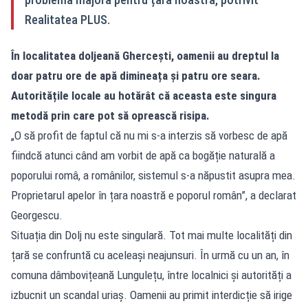
Realitatea PLUS.
În localitatea doljeană Ghercești, oamenii au dreptul la
doar patru ore de apă dimineața și patru ore seara.
Autoritățile locale au hotărât că aceasta este singura
metodă prin care pot să oprească risipa.
„O să profit de faptul că nu mi s-a interzis să vorbesc de apă
fiindcă atunci când am vorbit de apă ca bogăție naturală a
poporului româ, a românilor, sistemul s-a năpustit asupra mea.
Proprietarul apelor în țara noastră e poporul român”, a declarat
Georgescu.
Situația din Dolj nu este singulară. Tot mai multe localități din
țară se confruntă cu aceleași neajunsuri. În urmă cu un an, în
comuna dâmbovițeană Lungulețu, între localnici și autorități a
izbucnit un scandal uriaș. Oamenii au primit interdicție să irige