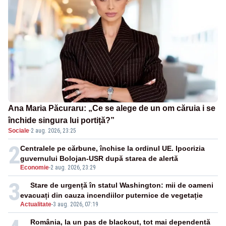
Ana Maria Păcuraru: „Ce se alege de un om căruia i se
închide singura lui portiță?”
Sociale
·
2 aug. 2026, 23:25
2
Centralele pe cărbune, închise la ordinul UE. Ipocrizia
guvernului Bolojan-USR după starea de alertă
Economie
-
2 aug. 2026, 23:29
3
Stare de urgență în statul Washington: mii de oameni
evacuați din cauza incendiilor puternice de vegetație
Actualitate
-
3 aug. 2026, 07:19
România, la un pas de blackout, tot mai dependentă