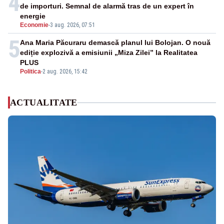
4
de importuri. Semnal de alarmă tras de un expert în
energie
Economie
-
3 aug. 2026, 07:51
5
Ana Maria Păcuraru demască planul lui Bolojan. O nouă
ediție explozivă a emisiunii „Miza Zilei” la Realitatea
PLUS
Politica
-
2 aug. 2026, 15:42
ACTUALITATE