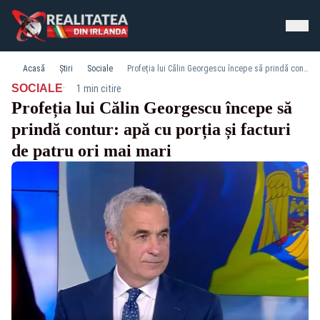
Acasă
Știri
Sociale
Profeția lui Călin Georgescu începe să prindă contur: apă cu porția și facturi de patru ori mai mari
·
SOCIALE
1 min citire
Profeția lui Călin Georgescu începe să
prindă contur: apă cu porția și facturi
de patru ori mai mari