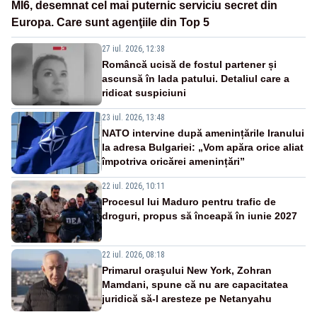
MI6, desemnat cel mai puternic serviciu secret din
Europa. Care sunt agenţiile din Top 5
27 iul. 2026, 12:38
Româncă ucisă de fostul partener și
ascunsă în lada patului. Detaliul care a
ridicat suspiciuni
23 iul. 2026, 13:48
NATO intervine după amenințările Iranului
la adresa Bulgariei: „Vom apăra orice aliat
împotriva oricărei amenințări”
22 iul. 2026, 10:11
Procesul lui Maduro pentru trafic de
droguri, propus să înceapă în iunie 2027
22 iul. 2026, 08:18
Primarul oraşului New York, Zohran
Mamdani, spune că nu are capacitatea
juridică să-l aresteze pe Netanyahu