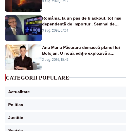
puternice de vegetație
3 aug. 2026, 07:19
România, la un pas de blackout, tot mai
dependentă de importuri. Semnal de
alarmă tras de un expert în energie
3 aug. 2026, 07:51
Ana Maria Păcuraru demască planul lui
Bolojan. O nouă ediție explozivă a
emisiunii „Miza Zilei” la Realitatea PLUS
2 aug. 2026, 15:42
CATEGORII POPULARE
Actualitate
Politica
Justitie
Sociale