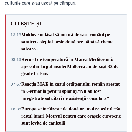
culturile care s-au uscat pe câmpuri.
CITEȘTE ȘI
Moldovean lăsat să moară de șase români pe
13:13
șantier: așteptat peste două ore până să cheme
salvarea
Record de temperatură în Marea Mediterană:
08:13
apele din largul insulei Mallorca au depășit 33 de
grade Celsius
Reacția MAE în cazul cetățeanului român arestat
07:57
în Germania pentru spionaj.”Nu au fost
înregistrate solicitări de asistenţă consulară”
Europa se încălzește de două ori mai repede decât
18:38
restul lumii. Motivul pentru care orașele europene
sunt lovite de caniculă