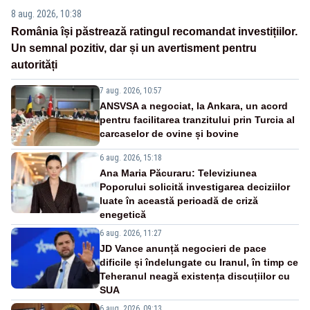
8 aug. 2026, 10:38
România își păstrează ratingul recomandat investițiilor.
Un semnal pozitiv, dar și un avertisment pentru
autorități
7 aug. 2026, 10:57
ANSVSA a negociat, la Ankara, un acord
pentru facilitarea tranzitului prin Turcia al
carcaselor de ovine și bovine
6 aug. 2026, 15:18
Ana Maria Păcuraru: Televiziunea
Poporului solicită investigarea deciziilor
luate în această perioadă de criză
enegetică
6 aug. 2026, 11:27
JD Vance anunță negocieri de pace
dificile și îndelungate cu Iranul, în timp ce
Teheranul neagă existența discuțiilor cu
SUA
6 aug. 2026, 09:13