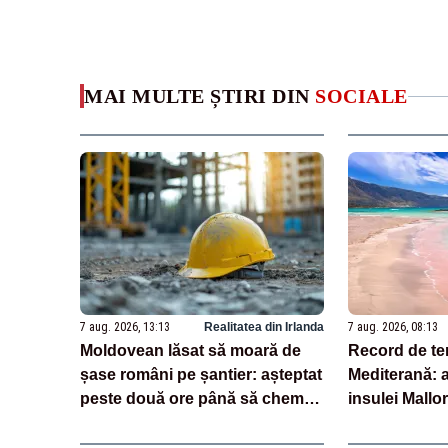
MAI MULTE ȘTIRI DIN
SOCIALE
7 aug. 2026, 13:13
Realitatea din Irlanda
7 aug. 2026, 08:13
Moldovean lăsat să moară de
Record de te
șase români pe șantier: așteptat
Mediterană: a
peste două ore până să cheme
insulei Mallo
salvarea
de grade Cel