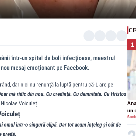
CE
1
ânii într-un spital de boli infecțioase, maestrul
n nou mesaj emoționant pe Facebook.
rând, dar nici nu renunță la luptă pentru că-L are pe
oar mă ridic din nou. Cu credință. Cu demnitate. Cu Hristos
Nicolae Voiculeț.
Ana
un 
Voiculeț
Soci
por
i omul într-o singură clipă. Dar tot acum înțeleg și cât de
e predă.