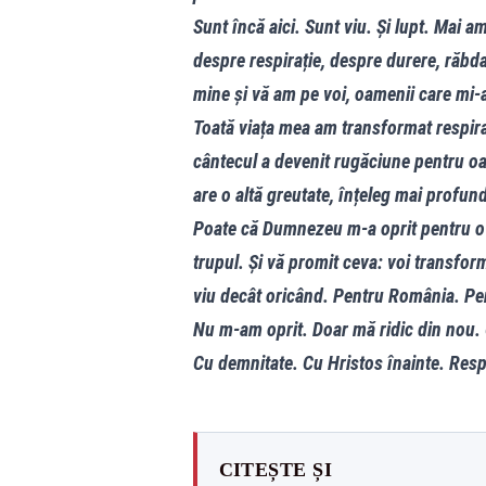
Sunt încă aici. Sunt viu. Și lupt. Mai a
despre respirație, despre durere, răbdar
mine și vă am pe voi, oamenii care mi-aț
Toată viața mea am transformat respirați
cântecul a devenit rugăciune pentru oa
are o altă greutate, înțeleg mai profun
Poate că Dumnezeu m-a oprit pentru o v
trupul. Și vă promit ceva: voi transfor
viu decât oricând. Pentru România. Pent
Nu m-am oprit. Doar mă ridic din nou. 
Cu demnitate. Cu Hristos înainte. Respi
CITEȘTE ȘI