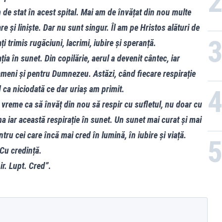
m de stat în acest spital. Mai am de învățat din nou multe
e și liniște. Dar nu sunt singur. Îl am pe Hristos alături de
i trimis rugăciuni, lacrimi, iubire și speranță.
a în sunet. Din copilărie, aerul a devenit cântec, iar
meni și pentru Dumnezeu. Astăzi, când fiecare respirație
d ca niciodată ce dar uriaș am primit.
reme ca să învăț din nou să respir cu sufletul, nu doar cu
ma iar această respirație în sunet. Un sunet mai curat și mai
ru cei care încă mai cred în lumină, în iubire și viață.
Cu credință.
r. Lupt. Cred”.