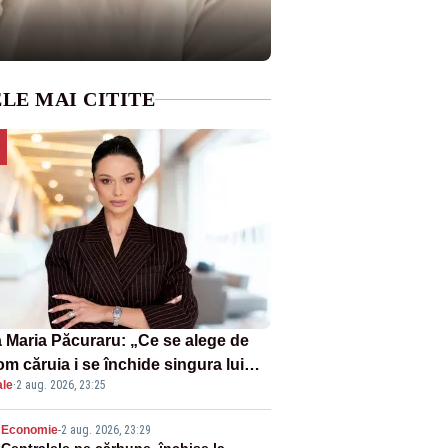
LE MAI CITITE
 Maria Păcuraru: „Ce se alege de
om căruia i se închide singura lui
ale
·
2 aug. 2026, 23:25
tiță?”
Economie
-
2 aug. 2026, 23:29