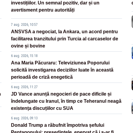
investițiilor. Un semnal pozitiv, dar și un
avertisment pentru autorități
7 aug. 2026, 10:57
ANSVSA a negociat, la Ankara, un acord pentru
facilitarea tranzitului prin Turcia al carcaselor de
ovine și bovine
6 aug. 2026, 15:18
Ana Maria Păcuraru: Televiziunea Poporului
solicită investigarea deciziilor luate în această
perioadă de criză enegetică
6 aug. 2026, 11:27
n
JD Vance anunță negocieri de pace dificile și
îndelungate cu Iranul, în timp ce Teheranul neagă
existența discuțiilor cu SUA
6 aug. 2026, 09:13
Donald Trump a răbufnit împotriva șefului
Pentagonului: președintele, enervat că i s-ar fi