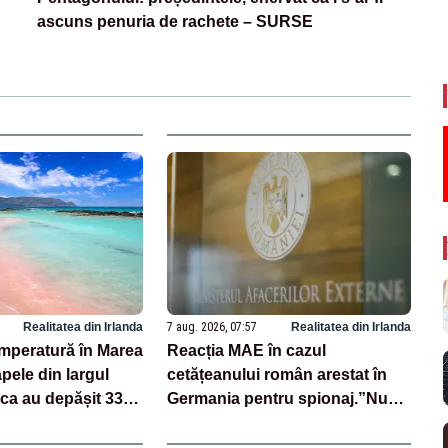
ascuns penuria de rachete – SURSE
Realitatea din Irlanda
7 aug. 2026, 07:57
Realitatea din Irlanda
mperatură în Marea
Reacția MAE în cazul
pele din largul
cetățeanului român arestat în
rca au depășit 33
Germania pentru spionaj.”Nu
sius
au fost înregistrate solicitări de
asistenţă consulară”