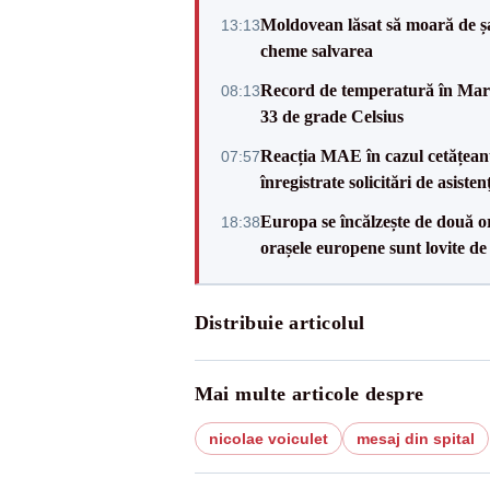
Moldovean lăsat să moară de șa
13:13
cheme salvarea
Record de temperatură în Marea
08:13
33 de grade Celsius
Reacția MAE în cazul cetățean
07:57
înregistrate solicitări de asiste
Europa se încălzește de două or
18:38
orașele europene sunt lovite de
Distribuie articolul
Mai multe articole despre
nicolae voiculet
mesaj din spital