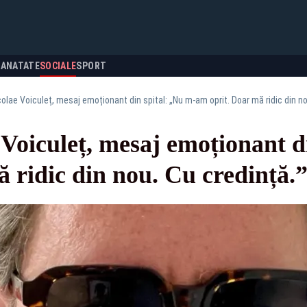
SANATATE
SOCIALE
SPORT
olae Voiculeț, mesaj emoționant din spital: „Nu m-am oprit. Doar mă ridic din no
Voiculeț, mesaj emoționant d
 ridic din nou. Cu credință.