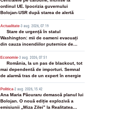
2
Centralele pe cărbune, închise la
ordinul UE. Ipocrizia guvernului
Bolojan-USR după starea de alertă
3
Actualitate
-
3 aug. 2026, 07:19
Stare de urgență în statul
Washington: mii de oameni evacuați
din cauza incendiilor puternice de
vegetație
4
Economie
-
3 aug. 2026, 07:51
România, la un pas de blackout, tot
mai dependentă de importuri. Semnal
de alarmă tras de un expert în energie
5
Politica
-
2 aug. 2026, 15:42
Ana Maria Păcuraru demască planul lui
Bolojan. O nouă ediție explozivă a
emisiunii „Miza Zilei” la Realitatea
PLUS