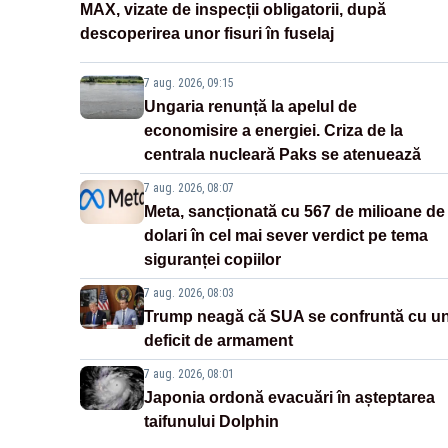
MAX, vizate de inspecții obligatorii, după
descoperirea unor fisuri în fuselaj
7 aug. 2026, 09:15
Ungaria renunță la apelul de
economisire a energiei. Criza de la
centrala nucleară Paks se atenuează
7 aug. 2026, 08:07
Meta, sancționată cu 567 de milioane de
dolari în cel mai sever verdict pe tema
siguranței copiilor
7 aug. 2026, 08:03
Trump neagă că SUA se confruntă cu u
deficit de armament
7 aug. 2026, 08:01
Japonia ordonă evacuări în așteptarea
taifunului Dolphin