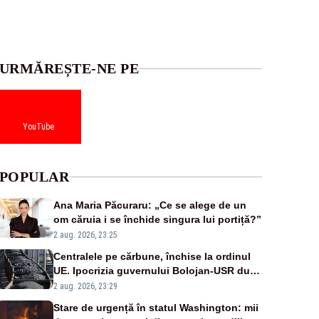
URMĂREȘTE-NE PE
YouTube
POPULAR
Ana Maria Păcuraru: „Ce se alege de un
om căruia i se închide singura lui portiță?”
2 aug. 2026, 23:25
Centralele pe cărbune, închise la ordinul
UE. Ipocrizia guvernului Bolojan-USR după
starea de alertă
2 aug. 2026, 23:29
Stare de urgență în statul Washington: mii