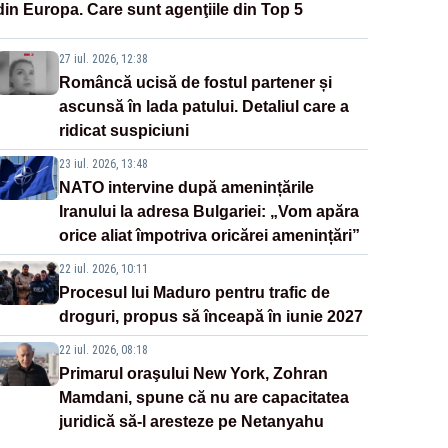
din Europa. Care sunt agenţiile din Top 5
27 iul. 2026, 12:38
Româncă ucisă de fostul partener și
ascunsă în lada patului. Detaliul care a
ridicat suspiciuni
23 iul. 2026, 13:48
NATO intervine după amenințările
Iranului la adresa Bulgariei: „Vom apăra
orice aliat împotriva oricărei amenințări”
22 iul. 2026, 10:11
Procesul lui Maduro pentru trafic de
droguri, propus să înceapă în iunie 2027
22 iul. 2026, 08:18
Primarul oraşului New York, Zohran
Mamdani, spune că nu are capacitatea
juridică să-l aresteze pe Netanyahu