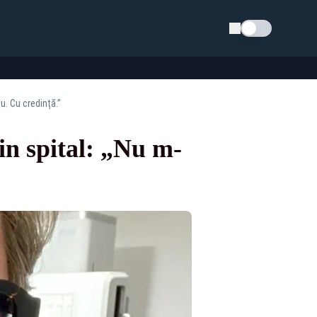
Schimba tema
u. Cu credință.”
in spital: „Nu m-
”