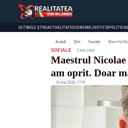
ULTIMELE ȘTIRI
ACTUALITATE
ECONOMIE
JUSTITIE
POLITICA
Acasă
Știri
Sociale
Maestrul Nic
·
SOCIALE
2 min citire
Maestrul Nicolae 
am oprit. Doar mă
16 mai 2026, 17:41