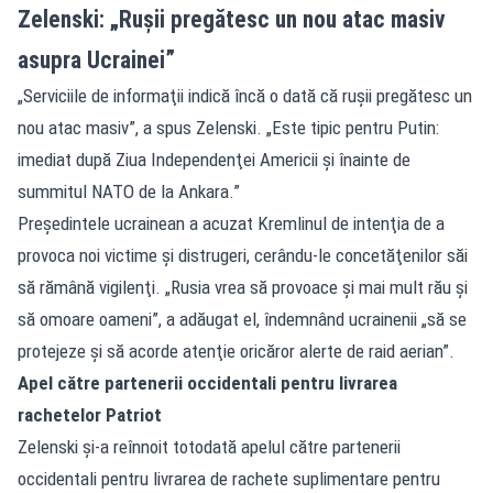
Zelenski: „Rușii pregătesc un nou atac masiv
asupra Ucrainei”
„Serviciile de informaţii indică încă o dată că ruşii pregătesc un
nou atac masiv”, a spus Zelenski. „Este tipic pentru Putin:
imediat după Ziua Independenţei Americii şi înainte de
summitul NATO de la Ankara.”
Preşedintele ucrainean a acuzat Kremlinul de intenţia de a
provoca noi victime şi distrugeri, cerându-le concetăţenilor săi
să rămână vigilenţi. „Rusia vrea să provoace şi mai mult rău şi
să omoare oameni”, a adăugat el, îndemnând ucrainenii „să se
protejeze şi să acorde atenţie oricăror alerte de raid aerian”.
Apel către partenerii occidentali pentru livrarea
rachetelor Patriot
Zelenski şi-a reînnoit totodată apelul către partenerii
occidentali pentru livrarea de rachete suplimentare pentru