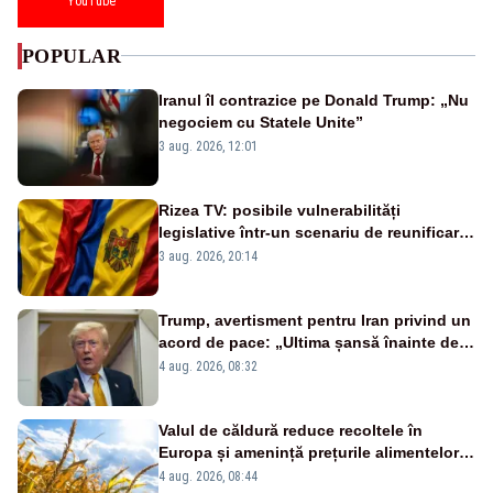
YouTube
POPULAR
Iranul îl contrazice pe Donald Trump: „Nu
negociem cu Statele Unite”
3 aug. 2026, 12:01
Rizea TV: posibile vulnerabilități
legislative într-un scenariu de reunificare
România–Republica Moldova
3 aug. 2026, 20:14
Trump, avertisment pentru Iran privind un
acord de pace: „Ultima șansă înainte de
decapitare”
4 aug. 2026, 08:32
Valul de căldură reduce recoltele în
Europa și amenință prețurile alimentelor.
Ce avantaj are România
4 aug. 2026, 08:44