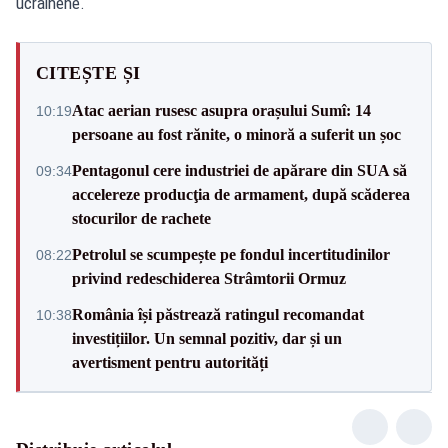
ucrainene.
CITEȘTE ȘI
Atac aerian rusesc asupra orașului Sumî: 14
10:19
persoane au fost rănite, o minoră a suferit un șoc
Pentagonul cere industriei de apărare din SUA să
09:34
accelereze producţia de armament, după scăderea
stocurilor de rachete
Petrolul se scumpește pe fondul incertitudinilor
08:22
privind redeschiderea Strâmtorii Ormuz
România își păstrează ratingul recomandat
10:38
investițiilor. Un semnal pozitiv, dar și un
avertisment pentru autorități