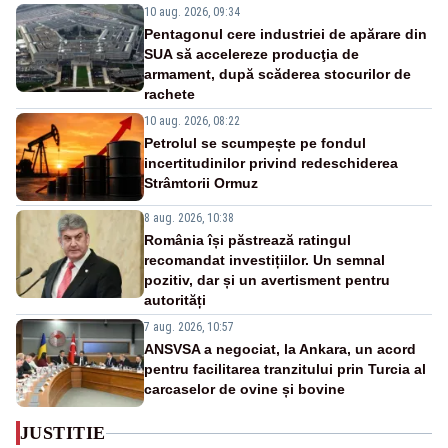
10 aug. 2026, 09:34
Pentagonul cere industriei de apărare din
SUA să accelereze producţia de
armament, după scăderea stocurilor de
rachete
10 aug. 2026, 08:22
Petrolul se scumpește pe fondul
incertitudinilor privind redeschiderea
Strâmtorii Ormuz
8 aug. 2026, 10:38
România își păstrează ratingul
recomandat investițiilor. Un semnal
pozitiv, dar și un avertisment pentru
autorități
7 aug. 2026, 10:57
ANSVSA a negociat, la Ankara, un acord
pentru facilitarea tranzitului prin Turcia al
carcaselor de ovine și bovine
JUSTITIE