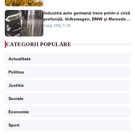
Industria auto germană trece printr-o criză
profundă. Volkswagen, BMW și Mercedes
reduc mii de posturi
3 aug. 2026, 11:35
CATEGORII POPULARE
Actualitate
Politica
Justitie
Sociale
Economie
Sport