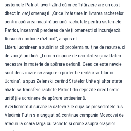
sistemele Patriot, avertizând că orice întârziere are un cost
direct în vieţi omeneşti. „Orice întârziere în livrarea rachetelor
pentru apărarea noastră aeriană, rachetele pentru sistemele
Patriot, înseamnă pierderea de vieţi omeneşti şi încurajează
Rusia să continue războiul”, a spus el.
Liderul ucrainean a subliniat că problema nu ţine de resurse, ci
de voinţă politică. „Lumea dispune de cantitatea şi calitatea
necesare în materie de apărare aeriană. Ceea ce este nevoie
sunt decizii care să asigure o protecţie reală a vieţilor în
Ucraina”, a spus Zelenski, cerând Statelor Unite şi altor state
aliate să transfere rachete Patriot din depozite direct către
unităţile ucrainene de apărare antiaeriană.
Avertismentul survine la câteva zile după ce preşedintele rus
Vladimir Putin s-a angajat să continue campania Moscovei de
atacuri la scară largă cu rachete şi drone asupra oraşelor