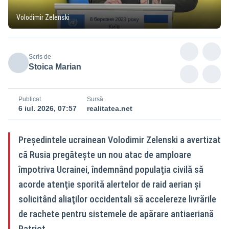
Volodimir Zelenski
Scris de
Stoica Marian
Publicat
Sursă
6 iul. 2026, 07:57
realitatea.net
Preşedintele ucrainean Volodimir Zelenski a avertizat
că Rusia pregăteşte un nou atac de amploare
împotriva Ucrainei, îndemnând populaţia civilă să
acorde atenţie sporită alertelor de raid aerian şi
solicitând aliaţilor occidentali să accelereze livrările
de rachete pentru sistemele de apărare antiaeriană
Patriot.