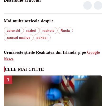
Distribuie articolul
Mai multe articole despre
zelenski
razboi
rachete
Rusia
atacuri masive
pericol
Urmărește știrile Realitatea din Irlanda și pe
Google
News
CELE MAI CITITE
1