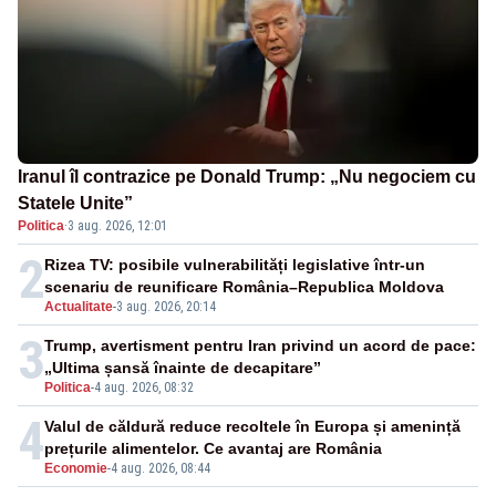
Iranul îl contrazice pe Donald Trump: „Nu negociem cu
Statele Unite”
Politica
·
3 aug. 2026, 12:01
2
Rizea TV: posibile vulnerabilități legislative într-un
scenariu de reunificare România–Republica Moldova
Actualitate
-
3 aug. 2026, 20:14
3
Trump, avertisment pentru Iran privind un acord de pace:
„Ultima șansă înainte de decapitare”
Politica
-
4 aug. 2026, 08:32
4
Valul de căldură reduce recoltele în Europa și amenință
prețurile alimentelor. Ce avantaj are România
Economie
-
4 aug. 2026, 08:44