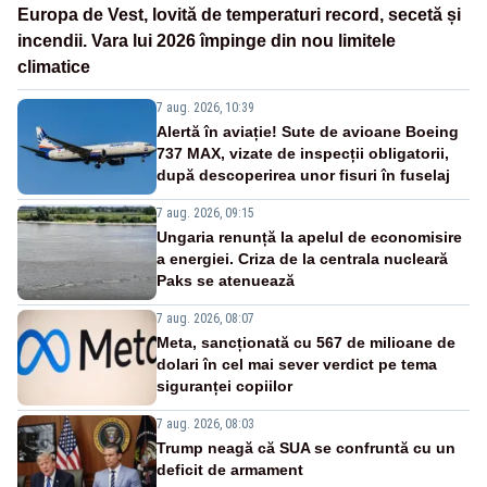
Europa de Vest, lovită de temperaturi record, secetă și
incendii. Vara lui 2026 împinge din nou limitele
climatice
7 aug. 2026, 10:39
Alertă în aviație! Sute de avioane Boeing
737 MAX, vizate de inspecții obligatorii,
după descoperirea unor fisuri în fuselaj
7 aug. 2026, 09:15
Ungaria renunță la apelul de economisire
a energiei. Criza de la centrala nucleară
Paks se atenuează
7 aug. 2026, 08:07
Meta, sancționată cu 567 de milioane de
dolari în cel mai sever verdict pe tema
siguranței copiilor
7 aug. 2026, 08:03
Trump neagă că SUA se confruntă cu un
deficit de armament