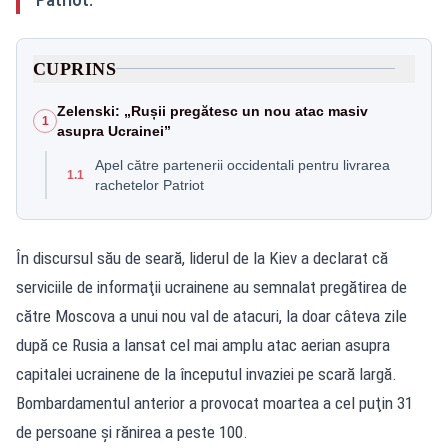
CUPRINS
Zelenski: „Rușii pregătesc un nou atac masiv
1
asupra Ucrainei”
Apel către partenerii occidentali pentru livrarea
1.1
rachetelor Patriot
În discursul său de seară, liderul de la Kiev a declarat că
serviciile de informaţii ucrainene au semnalat pregătirea de
către Moscova a unui nou val de atacuri, la doar câteva zile
după ce Rusia a lansat cel mai amplu atac aerian asupra
capitalei ucrainene de la începutul invaziei pe scară largă.
Bombardamentul anterior a provocat moartea a cel puţin 31
de persoane şi rănirea a peste 100.