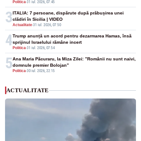
Politica
-
31 iul. 2026, 07:45
3
ITALIA: 7 persoane, dispărute după prăbușirea unei
clădiri în Sicilia | VIDEO
Actualitate
-
31 iul. 2026, 07:50
4
Trump anunță un acord pentru dezarmarea Hamas, însă
sprijinul Israelului rămâne incert
Politica
-
31 iul. 2026, 07:54
5
Ana Maria Păcuraru, la Miza Zilei: ”Românii nu sunt naivi,
domnule premier Bolojan”
Politica
-
30 iul. 2026, 22:15
ACTUALITATE