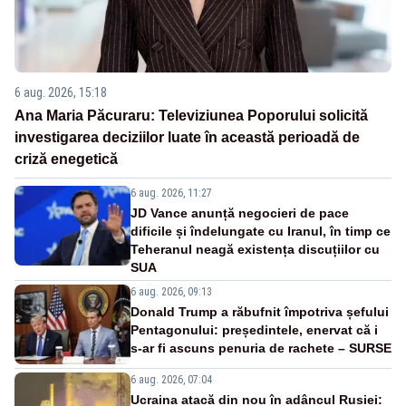
6 aug. 2026, 15:18
Ana Maria Păcuraru: Televiziunea Poporului solicită
investigarea deciziilor luate în această perioadă de
criză enegetică
6 aug. 2026, 11:27
JD Vance anunță negocieri de pace
dificile și îndelungate cu Iranul, în timp ce
Teheranul neagă existența discuțiilor cu
SUA
6 aug. 2026, 09:13
Donald Trump a răbufnit împotriva șefului
Pentagonului: președintele, enervat că i
s-ar fi ascuns penuria de rachete – SURSE
6 aug. 2026, 07:04
Ucraina atacă din nou în adâncul Rusiei: