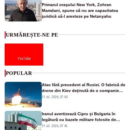
Primarul oraşului New York, Zohran
Mamdani, spune că nu are capacitatea
juridică să-l aresteze pe Netanyahu
URMĂREȘTE-NE PE
YouTube
POPULAR
Atac fără precedent al Rusiei. O fabrică de
drone din Kiev deținută de o companie
americană, distrusă de o rachetă
31 iul. 2026, 07:40
rusească
Iranul avertizează Cipru și Bulgaria în
legătură cu bazele militare folosite de
SUA
31 iul. 2026, 07:45