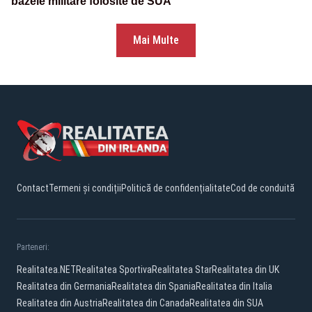
bazele militare folosite de SUA
Mai Multe
Contact
Termeni și condiții
Politică de confidențialitate
Cod de conduită
Parteneri:
Realitatea.NET
Realitatea Sportiva
Realitatea Star
Realitatea din UK
Realitatea din Germania
Realitatea din Spania
Realitatea din Italia
Realitatea din Austria
Realitatea din Canada
Realitatea din SUA