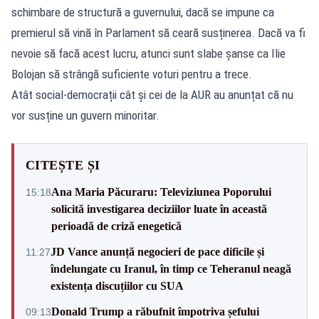
schimbare de structură a guvernului, dacă se impune ca
premierul să vină în Parlament să ceară susținerea. Dacă va fi
nevoie să facă acest lucru, atunci sunt slabe șanse ca Ilie
Bolojan să strângă suficiente voturi pentru a trece.
Atât social-democrații cât și cei de la AUR au anunțat că nu
vor susține un guvern minoritar.
CITEȘTE ȘI
Ana Maria Păcuraru: Televiziunea Poporului
15:18
solicită investigarea deciziilor luate în această
perioadă de criză enegetică
JD Vance anunță negocieri de pace dificile și
11:27
îndelungate cu Iranul, în timp ce Teheranul neagă
existența discuțiilor cu SUA
Donald Trump a răbufnit împotriva șefului
09:13