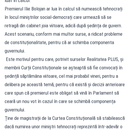
luat în calcul.
Premierul Ilie Bolojan ar lua în calcul să numească tehnocrați
în locul miniștrilor social-democrați care urmează să se
retragă din cabinet joia viitoare, adică după ședința de guvern.
Acest scenariu, conform mai multor surse, a ridicat probleme
de constituționalitate, pentru că ar schimba componenta
guvernului.
Este motivul pentru care, potrivit surselor Realitatea PLUS, și
membrii Curții Constituționale se așteaptă să fie convocați în
ședință săptămâna viitoare, cel mai probabil vineri, pentru a
delibera pe această temă, pentru că există și decizii anterioare
care spun că premierul este obligat să vină în Parlament să
ceară un nou vot în cazul în care se schimbă componența
guvernului.
Ține de magistrații de la Curtea Constituțională să stabilească
dacă numirea unor miniștri tehnocrați reprezintă într-adevăr o