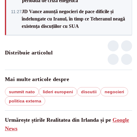
perioadă de criză enegetică
JD Vance anunță negocieri de pace dificile și
11:27
îndelungate cu Iranul, în timp ce Teheranul neagă
existența discuțiilor cu SUA
Distribuie articolul
Mai multe articole despre
summit nato
lideri europeni
discutii
negocieri
politica externa
Urmărește știrile Realitatea din Irlanda și pe
Google
News