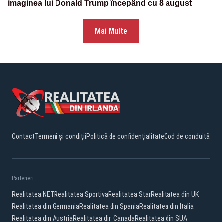
imaginea lui Donald Trump începând cu 8 august
Mai Multe
Contact
Termeni și condiții
Politică de confidențialitate
Cod de conduită
Parteneri:
Realitatea.NET
Realitatea Sportiva
Realitatea Star
Realitatea din UK
Realitatea din Germania
Realitatea din Spania
Realitatea din Italia
Realitatea din Austria
Realitatea din Canada
Realitatea din SUA