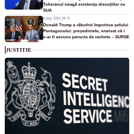
Teheranul neagă existența discuțiilor cu
SUA
6 aug. 2026, 09:13
Donald Trump a răbufnit împotriva șefului
Pentagonului: președintele, enervat că i
s-ar fi ascuns penuria de rachete – SURSE
JUSTITIE