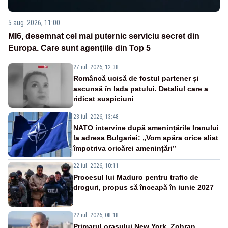
5 aug. 2026, 11:00
MI6, desemnat cel mai puternic serviciu secret din
Europa. Care sunt agenţiile din Top 5
27 iul. 2026, 12:38
Româncă ucisă de fostul partener și
ascunsă în lada patului. Detaliul care a
ridicat suspiciuni
23 iul. 2026, 13:48
NATO intervine după amenințările Iranului
la adresa Bulgariei: „Vom apăra orice aliat
împotriva oricărei amenințări”
22 iul. 2026, 10:11
Procesul lui Maduro pentru trafic de
droguri, propus să înceapă în iunie 2027
22 iul. 2026, 08:18
Primarul oraşului New York, Zohran