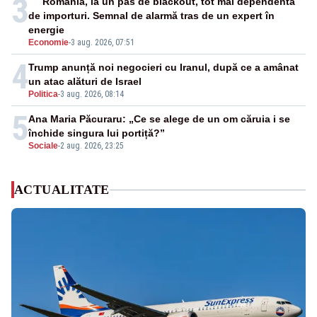
3
România, la un pas de blackout, tot mai dependentă
de importuri. Semnal de alarmă tras de un expert în
energie
Economie
-
3 aug. 2026, 07:51
4
Trump anunță noi negocieri cu Iranul, după ce a amânat
un atac alături de Israel
Politica
-
3 aug. 2026, 08:14
5
Ana Maria Păcuraru: „Ce se alege de un om căruia i se
închide singura lui portiță?”
Sociale
-
2 aug. 2026, 23:25
ACTUALITATE