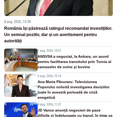
8 aug. 2026, 10:38
România își păstrează ratingul recomandat investițiilor.
Un semnal pozitiv, dar și un avertisment pentru
autorități
7 aug. 2026, 10:57
ANSVSA a negociat, la Ankara, un acord
pentru facilitarea tranzitului prin Turcia al
carcaselor de ovine și bovine
6 aug. 2026, 15:18
Ana Maria Păcuraru: Televiziunea
Poporului solicită investigarea deciziilor
luate în această perioadă de criză
enegetică
6 aug. 2026, 11:27
JD Vance anunță negocieri de pace
dificile și îndelungate cu Iranul, în timp ce