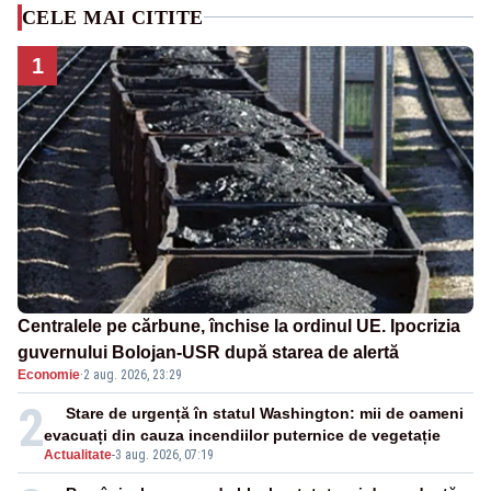
CELE MAI CITITE
1
Centralele pe cărbune, închise la ordinul UE. Ipocrizia
guvernului Bolojan-USR după starea de alertă
Economie
·
2 aug. 2026, 23:29
2
Stare de urgență în statul Washington: mii de oameni
evacuați din cauza incendiilor puternice de vegetație
Actualitate
-
3 aug. 2026, 07:19