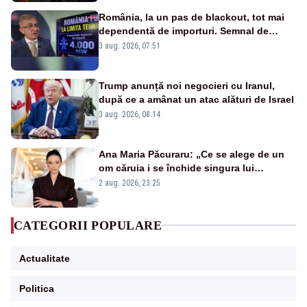
România, la un pas de blackout, tot mai
dependentă de importuri. Semnal de
alarmă tras de un expert în energie
3 aug. 2026, 07:51
Trump anunță noi negocieri cu Iranul,
după ce a amânat un atac alături de Israel
3 aug. 2026, 08:14
Ana Maria Păcuraru: „Ce se alege de un
om căruia i se închide singura lui
portiță?”
2 aug. 2026, 23:25
CATEGORII POPULARE
Actualitate
Politica