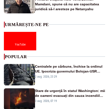
Mamdani, spune că nu are capacitatea
juridică să-l aresteze pe Netanyahu
URMĂREȘTE-NE PE
YouTube
POPULAR
Centralele pe cărbune, închise la ordinul
UE. Ipocrizia guvernului Bolojan-USR
după starea de alertă
2 aug. 2026, 23:29
Stare de urgență în statul Washington: mii
de oameni evacuați din cauza incendiilor
puternice de vegetație
3 aug. 2026, 07:19