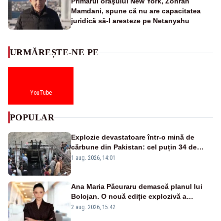
Primarul oraşului New York, Zohran
Mamdani, spune că nu are capacitatea
juridică să-l aresteze pe Netanyahu
URMĂREȘTE-NE PE
YouTube
POPULAR
Explozie devastatoare într-o mină de
cărbune din Pakistan: cel puțin 34 de
morți - VIDEO
1 aug. 2026, 14:01
Ana Maria Păcuraru demască planul lui
Bolojan. O nouă ediție explozivă a
emisiunii „Miza Zilei” la Realitatea PLUS
2 aug. 2026, 15:42