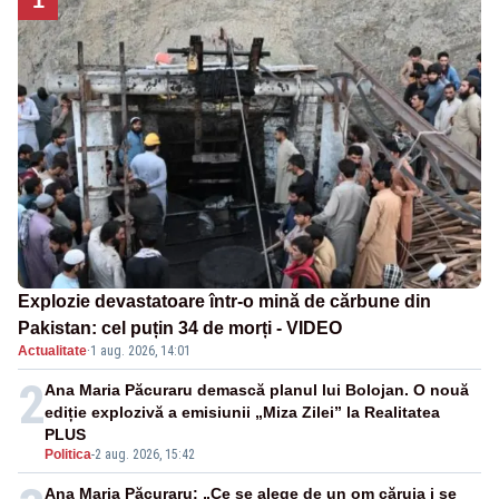
Explozie devastatoare într-o mină de cărbune din
Pakistan: cel puțin 34 de morți - VIDEO
Actualitate
·
1 aug. 2026, 14:01
2
Ana Maria Păcuraru demască planul lui Bolojan. O nouă
ediție explozivă a emisiunii „Miza Zilei” la Realitatea
PLUS
Politica
-
2 aug. 2026, 15:42
Ana Maria Păcuraru: „Ce se alege de un om căruia i se