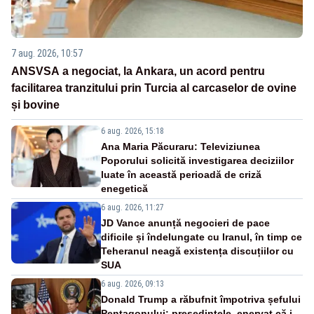
7 aug. 2026, 10:57
ANSVSA a negociat, la Ankara, un acord pentru
facilitarea tranzitului prin Turcia al carcaselor de ovine
și bovine
6 aug. 2026, 15:18
Ana Maria Păcuraru: Televiziunea
Poporului solicită investigarea deciziilor
luate în această perioadă de criză
enegetică
6 aug. 2026, 11:27
JD Vance anunță negocieri de pace
dificile și îndelungate cu Iranul, în timp ce
Teheranul neagă existența discuțiilor cu
SUA
6 aug. 2026, 09:13
Donald Trump a răbufnit împotriva șefului
Pentagonului: președintele, enervat că i