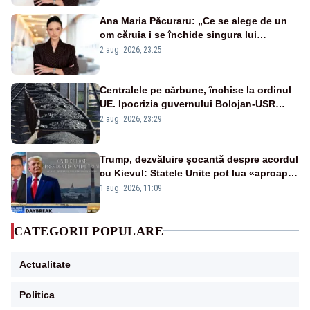
Ana Maria Păcuraru: „Ce se alege de un
om căruia i se închide singura lui
portiță?”
2 aug. 2026, 23:25
Centralele pe cărbune, închise la ordinul
UE. Ipocrizia guvernului Bolojan-USR
după starea de alertă
2 aug. 2026, 23:29
Trump, dezvăluire șocantă despre acordul
cu Kievul: Statele Unite pot lua «aproape
tot ce vor» din minele Ucrainei”
1 aug. 2026, 11:09
CATEGORII POPULARE
Actualitate
Politica