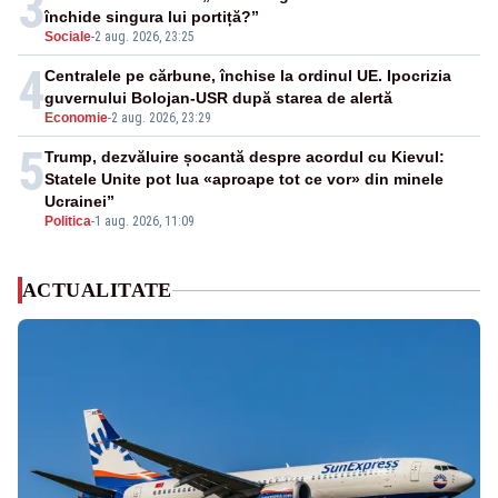
3
închide singura lui portiță?”
Sociale
-
2 aug. 2026, 23:25
4
Centralele pe cărbune, închise la ordinul UE. Ipocrizia
guvernului Bolojan-USR după starea de alertă
Economie
-
2 aug. 2026, 23:29
5
Trump, dezvăluire șocantă despre acordul cu Kievul:
Statele Unite pot lua «aproape tot ce vor» din minele
Ucrainei”
Politica
-
1 aug. 2026, 11:09
ACTUALITATE