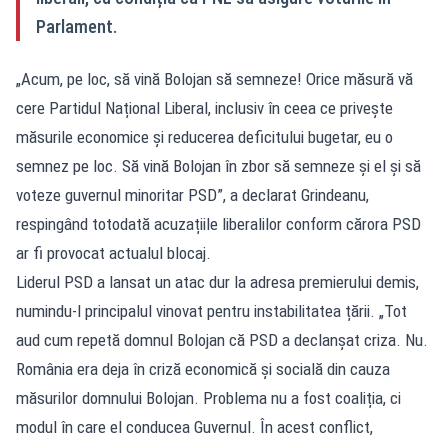
Parlament.
„Acum, pe loc, să vină Bolojan să semneze! Orice măsură vă
cere Partidul Național Liberal, inclusiv în ceea ce privește
măsurile economice și reducerea deficitului bugetar, eu o
semnez pe loc. Să vină Bolojan în zbor să semneze și el și să
voteze guvernul minoritar PSD”, a declarat Grindeanu,
respingând totodată acuzațiile liberalilor conform cărora PSD
ar fi provocat actualul blocaj.
Liderul PSD a lansat un atac dur la adresa premierului demis,
numindu-l principalul vinovat pentru instabilitatea țării. „Tot
aud cum repetă domnul Bolojan că PSD a declanșat criza. Nu.
România era deja în criză economică și socială din cauza
măsurilor domnului Bolojan. Problema nu a fost coaliția, ci
modul în care el conducea Guvernul. În acest conflict,