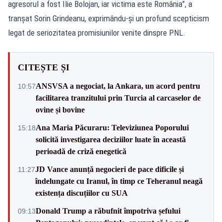
agresorul a fost Ilie Bolojan, iar victima este România”, a
tranșat Sorin Grindeanu, exprimându-și un profund scepticism
legat de seriozitatea promisiunilor venite dinspre PNL.
CITEȘTE ȘI
ANSVSA a negociat, la Ankara, un acord pentru
10:57
facilitarea tranzitului prin Turcia al carcaselor de
ovine și bovine
Ana Maria Păcuraru: Televiziunea Poporului
15:18
solicită investigarea deciziilor luate în această
perioadă de criză enegetică
JD Vance anunță negocieri de pace dificile și
11:27
îndelungate cu Iranul, în timp ce Teheranul neagă
existența discuțiilor cu SUA
Donald Trump a răbufnit împotriva șefului
09:13