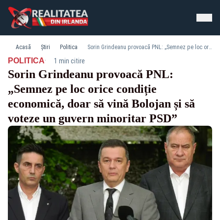
Acasă
Știri
Politica
Sorin Grindeanu provoacă PNL: „Semnez pe loc orice condiție economică, doar să vină Bolojan și să voteze un guvern minoritar PSD”
·
POLITICA
1 min citire
Sorin Grindeanu provoacă PNL:
„Semnez pe loc orice condiție
economică, doar să vină Bolojan și să
voteze un guvern minoritar PSD”