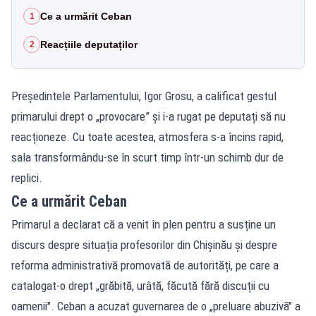
Ce a urmărit Ceban
1
Reacțiile deputaților
2
Președintele Parlamentului, Igor Grosu, a calificat gestul
primarului drept o „provocare” și i-a rugat pe deputați să nu
reacționeze. Cu toate acestea, atmosfera s-a încins rapid,
sala transformându-se în scurt timp într-un schimb dur de
replici.
Ce a urmărit Ceban
Primarul a declarat că a venit în plen pentru a susține un
discurs despre situația profesorilor din Chișinău și despre
reforma administrativă promovată de autorități, pe care a
catalogat-o drept „grăbită, urâtă, făcută fără discuții cu
oamenii". Ceban a acuzat guvernarea de o „preluare abuzivă" a