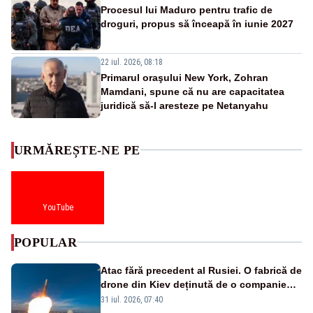
Procesul lui Maduro pentru trafic de
droguri, propus să înceapă în iunie 2027
22 iul. 2026, 08:18
Primarul oraşului New York, Zohran
Mamdani, spune că nu are capacitatea
juridică să-l aresteze pe Netanyahu
URMĂREȘTE-NE PE
YouTube
POPULAR
Atac fără precedent al Rusiei. O fabrică de
drone din Kiev deținută de o companie
americană, distrusă de o rachetă
31 iul. 2026, 07:40
rusească