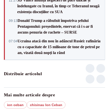
JD Vance anunță negocieri de pace dificile și
11:27
îndelungate cu Iranul, în timp ce Teheranul neagă
existența discuțiilor cu SUA
Donald Trump a răbufnit împotriva șefului
09:13
Pentagonului: președintele, enervat că i s-ar fi
ascuns penuria de rachete – SURSE
Ucraina atacă din nou în adâncul Rusiei: rafinăria
07:04
cu o capacitate de 15 milioane de tone de petrol pe
an, vizată două nopți la rând
Distribuie articolul
Mai multe articole despre
ion ceban
chisinau Ion Ceban