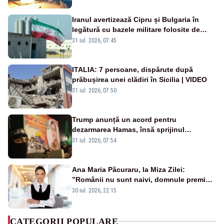
Iranul avertizează Cipru și Bulgaria în
legătură cu bazele militare folosite de
SUA
31 iul. 2026, 07:45
ITALIA: 7 persoane, dispărute după
prăbușirea unei clădiri în Sicilia | VIDEO
31 iul. 2026, 07:50
Trump anunță un acord pentru
dezarmarea Hamas, însă sprijinul
Israelului rămâne incert
31 iul. 2026, 07:54
Ana Maria Păcuraru, la Miza Zilei:
”Românii nu sunt naivi, domnule premier
Bolojan”
30 iul. 2026, 22:15
CATEGORII POPULARE