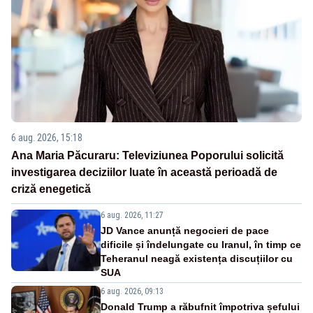
6 aug. 2026, 15:18
Ana Maria Păcuraru: Televiziunea Poporului solicită
investigarea deciziilor luate în această perioadă de
criză enegetică
6 aug. 2026, 11:27
JD Vance anunță negocieri de pace
dificile și îndelungate cu Iranul, în timp ce
Teheranul neagă existența discuțiilor cu
SUA
6 aug. 2026, 09:13
Donald Trump a răbufnit împotriva șefului