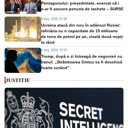
Pentagonului: președintele, enervat că i
s-ar fi ascuns penuria de rachete – SURSE
6 aug. 2026, 07:04
Ucraina atacă din nou în adâncul Rusiei:
rafinăria cu o capacitate de 15 milioane
de tone de petrol pe an, vizată două nopți
la rând
5 aug. 2026, 10:36
Trump, după o zi întreagă de negocieri cu
Iranul: „Strâmtoarea Ormuz va fi deschisă
foarte curând”
JUSTITIE