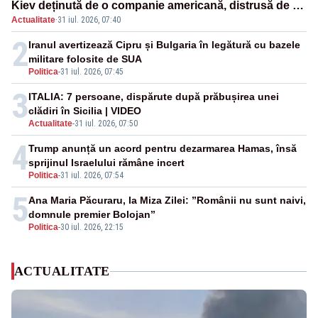
Kiev deținută de o companie americană, distrusă de o
Actualitate
·
31 iul. 2026, 07:40
rachetă rusească
2
Iranul avertizează Cipru și Bulgaria în legătură cu bazele
militare folosite de SUA
Politica
-
31 iul. 2026, 07:45
3
ITALIA: 7 persoane, dispărute după prăbușirea unei
clădiri în Sicilia | VIDEO
Actualitate
-
31 iul. 2026, 07:50
4
Trump anunță un acord pentru dezarmarea Hamas, însă
sprijinul Israelului rămâne incert
Politica
-
31 iul. 2026, 07:54
5
Ana Maria Păcuraru, la Miza Zilei: ”Românii nu sunt naivi,
domnule premier Bolojan”
Politica
-
30 iul. 2026, 22:15
ACTUALITATE