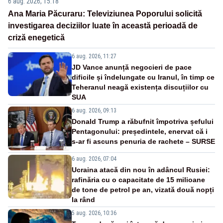
6 aug. 2026, 15:18
Ana Maria Păcuraru: Televiziunea Poporului solicită
investigarea deciziilor luate în această perioadă de
criză enegetică
6 aug. 2026, 11:27
JD Vance anunță negocieri de pace
dificile și îndelungate cu Iranul, în timp ce
Teheranul neagă existența discuțiilor cu
SUA
6 aug. 2026, 09:13
Donald Trump a răbufnit împotriva șefului
Pentagonului: președintele, enervat că i
s-ar fi ascuns penuria de rachete – SURSE
6 aug. 2026, 07:04
Ucraina atacă din nou în adâncul Rusiei:
rafinăria cu o capacitate de 15 milioane
de tone de petrol pe an, vizată două nopți
la rând
5 aug. 2026, 10:36