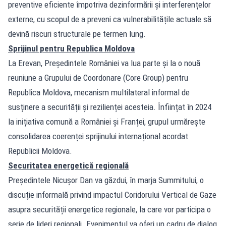
preventive eficiente împotriva dezinformării și interferențelor
externe, cu scopul de a preveni ca vulnerabilitățile actuale să
devină riscuri structurale pe termen lung.
Sprijinul pentru Republica Moldova
La Erevan, Președintele României va lua parte și la o nouă
reuniune a Grupului de Coordonare (Core Group) pentru
Republica Moldova, mecanism multilateral informal de
susținere a securității și rezilienței acesteia. Înființat în 2024
la inițiativa comună a României și Franței, grupul urmărește
consolidarea coerenței sprijinului internațional acordat
Republicii Moldova.
Securitatea energetică regională
Președintele Nicușor Dan va găzdui, în marja Summitului, o
discuție informală privind impactul Coridorului Vertical de Gaze
asupra securității energetice regionale, la care vor participa o
serie de lideri regionali. Evenimentul va oferi un cadru de dialog