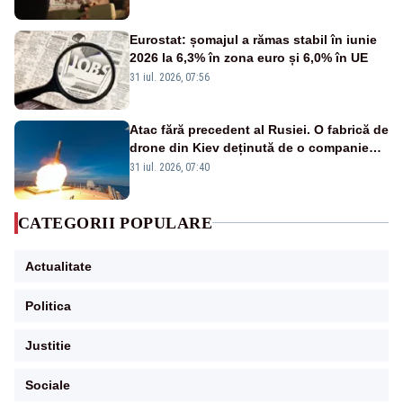
Eurostat: șomajul a rămas stabil în iunie
2026 la 6,3% în zona euro și 6,0% în UE
31 iul. 2026, 07:56
Atac fără precedent al Rusiei. O fabrică de
drone din Kiev deținută de o companie
americană, distrusă de o rachetă
31 iul. 2026, 07:40
rusească
CATEGORII POPULARE
Actualitate
Politica
Justitie
Sociale