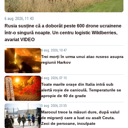
6 aug. 2026, 11:43
Rusia susține că a doborât peste 600 drone ucrainene
într-o singură noapte. Un centru logistic Wildberries,
avariat VIDEO
6 aug. 2026, 10:47
Trei morți în urma unui atac rusesc asupra
regiunii Harkov
6 aug. 2026, 07:15
Toate marile orașe din Italia intră sub
alertă roșie de caniculă. Temperaturile se
apropie de 40 de grade
5 aug. 2026, 23:55
Marocul trece la măsuri dure, după valul
de migranți care a luat cu asalt Ceuta.
Zeci de persoane, inculpate