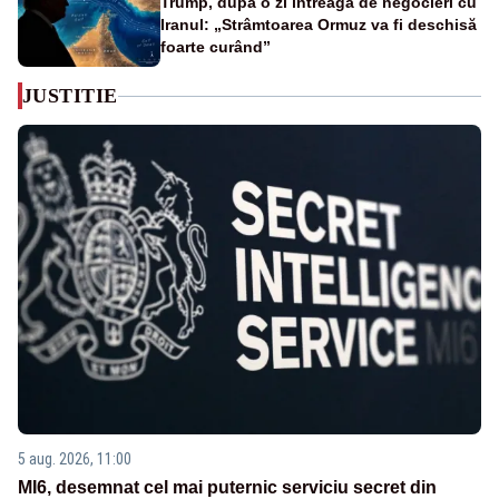
Trump, după o zi întreagă de negocieri cu
Iranul: „Strâmtoarea Ormuz va fi deschisă
foarte curând”
JUSTITIE
5 aug. 2026, 11:00
MI6, desemnat cel mai puternic serviciu secret din