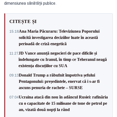
dimensiunea sănătății publice.
CITEȘTE ȘI
Ana Maria Păcuraru: Televiziunea Poporului
15:18
solicită investigarea deciziilor luate în această
perioadă de criză enegetică
JD Vance anunță negocieri de pace dificile și
11:27
îndelungate cu Iranul, în timp ce Teheranul neagă
existența discuțiilor cu SUA
Donald Trump a răbufnit împotriva șefului
09:13
Pentagonului: președintele, enervat că i s-ar fi
ascuns penuria de rachete – SURSE
Ucraina atacă din nou în adâncul Rusiei: rafinăria
07:04
cu o capacitate de 15 milioane de tone de petrol pe
an, vizată două nopți la rând