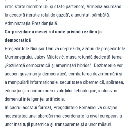
între state membre UE și state partenere, Armenia asumând
la această iterație rolul de gazdă", a anunțat, sâmbătă,
Administrația Prezidențială.
Co-prezidarea mesei rotunde privind reziliența
democratică
Președintele Nicușor Dan va co-prezida, alături de președintele
Muntenegrului, Jakov Milatović, masa rotundă dedicată temei
„Reziliență democratică și amenințări hibride". Dezbaterile vor
acoperi guvernanța democratică, combaterea dezinformării și
a manipulării informaționale, securitatea cibernetică, apărarea,
educația și monitorizarea evoluțiilor tehnologice, inclusiv în
domeniul inteligenței artificiale.
În cadrul acestui format, Președintele României va susține
necesitatea unei abordări mai coordonate la nivel european, a
unor instituții puternice și transparente și a unor măsuri