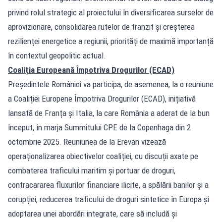
privind rolul strategic al proiectului în diversificarea surselor de
aprovizionare, consolidarea rutelor de tranzit și creșterea
rezilienței energetice a regiunii, priorități de maximă importanță
în contextul geopolitic actual.
Coaliția Europeană Împotriva Drogurilor (ECAD)
Președintele României va participa, de asemenea, la o reuniune
a Coaliției Europene Împotriva Drogurilor (ECAD), inițiativă
lansată de Franța și Italia, la care România a aderat de la bun
început, în marja Summitului CPE de la Copenhaga din 2
octombrie 2025. Reuniunea de la Erevan vizează
operaționalizarea obiectivelor coaliției, cu discuții axate pe
combaterea traficului maritim și portuar de droguri,
contracararea fluxurilor financiare ilicite, a spălării banilor și a
corupției, reducerea traficului de droguri sintetice în Europa și
adoptarea unei abordări integrate, care să includă și