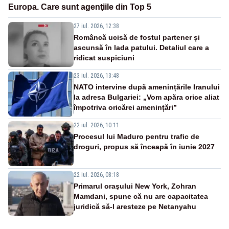
Europa. Care sunt agenţiile din Top 5
27 iul. 2026, 12:38
Româncă ucisă de fostul partener și
ascunsă în lada patului. Detaliul care a
ridicat suspiciuni
23 iul. 2026, 13:48
NATO intervine după amenințările Iranului
la adresa Bulgariei: „Vom apăra orice aliat
împotriva oricărei amenințări”
22 iul. 2026, 10:11
Procesul lui Maduro pentru trafic de
droguri, propus să înceapă în iunie 2027
22 iul. 2026, 08:18
Primarul oraşului New York, Zohran
Mamdani, spune că nu are capacitatea
juridică să-l aresteze pe Netanyahu