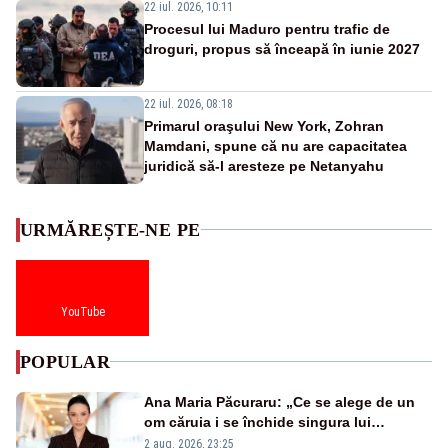
22 iul. 2026, 10:11
Procesul lui Maduro pentru trafic de
droguri, propus să înceapă în iunie 2027
22 iul. 2026, 08:18
Primarul oraşului New York, Zohran
Mamdani, spune că nu are capacitatea
juridică să-l aresteze pe Netanyahu
URMĂREȘTE-NE PE
YouTube
POPULAR
Ana Maria Păcuraru: „Ce se alege de un
om căruia i se închide singura lui
portiță?”
2 aug. 2026, 23:25