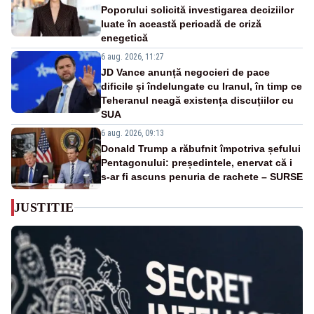
Poporului solicită investigarea deciziilor
luate în această perioadă de criză
enegetică
6 aug. 2026, 11:27
JD Vance anunță negocieri de pace
dificile și îndelungate cu Iranul, în timp ce
Teheranul neagă existența discuțiilor cu
SUA
6 aug. 2026, 09:13
Donald Trump a răbufnit împotriva șefului
Pentagonului: președintele, enervat că i
s-ar fi ascuns penuria de rachete – SURSE
JUSTITIE