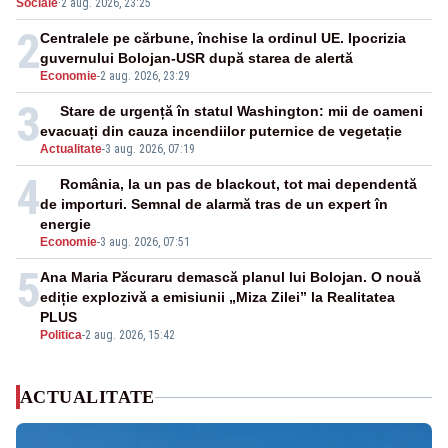
Sociale
·
2 aug. 2026, 23:25
2
Centralele pe cărbune, închise la ordinul UE. Ipocrizia
guvernului Bolojan-USR după starea de alertă
Economie
-
2 aug. 2026, 23:29
3
Stare de urgență în statul Washington: mii de oameni
evacuați din cauza incendiilor puternice de vegetație
Actualitate
-
3 aug. 2026, 07:19
4
România, la un pas de blackout, tot mai dependentă
de importuri. Semnal de alarmă tras de un expert în
energie
Economie
-
3 aug. 2026, 07:51
5
Ana Maria Păcuraru demască planul lui Bolojan. O nouă
ediție explozivă a emisiunii „Miza Zilei” la Realitatea
PLUS
Politica
-
2 aug. 2026, 15:42
ACTUALITATE