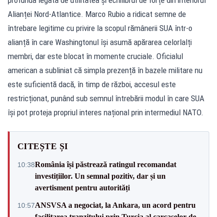
Alianței Nord-Atlantice. Marco Rubio a ridicat semne de
întrebare legitime cu privire la scopul rămânerii SUA într-o
alianță în care Washingtonul își asumă apărarea celorlalți
membri, dar este blocat în momente cruciale. Oficialul
american a subliniat că simpla prezență în bazele militare nu
este suficientă dacă, în timp de război, accesul este
restricționat, punând sub semnul întrebării modul în care SUA
își pot proteja propriul interes național prin intermediul NATO.
CITEȘTE ȘI
România își păstrează ratingul recomandat
10:38
investițiilor. Un semnal pozitiv, dar și un
avertisment pentru autorități
ANSVSA a negociat, la Ankara, un acord pentru
10:57
facilitarea tranzitului prin Turcia al carcaselor de