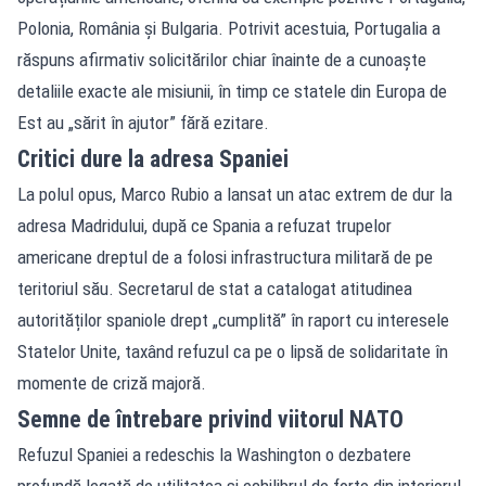
Polonia, România și Bulgaria. Potrivit acestuia, Portugalia a
răspuns afirmativ solicitărilor chiar înainte de a cunoaște
detaliile exacte ale misiunii, în timp ce statele din Europa de
Est au „sărit în ajutor” fără ezitare.
Critici dure la adresa Spaniei
La polul opus, Marco Rubio a lansat un atac extrem de dur la
adresa Madridului, după ce Spania a refuzat trupelor
americane dreptul de a folosi infrastructura militară de pe
teritoriul său. Secretarul de stat a catalogat atitudinea
autorităților spaniole drept „cumplită” în raport cu interesele
Statelor Unite, taxând refuzul ca pe o lipsă de solidaritate în
momente de criză majoră.
Semne de întrebare privind viitorul NATO
Refuzul Spaniei a redeschis la Washington o dezbatere
profundă legată de utilitatea și echilibrul de forțe din interiorul