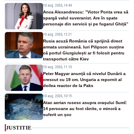
10 aug. 2026, 14:44
Anca Alexandrescu: ”Victor Ponta vrea să
spargă valul suveranist. Are în spate
personaje din servicii și pe fugarul Ghiță”
10 aug. 2026, 13:21
Rusia acuză România că sprijină direct
armata ucraineană. Iuri Pilipson susține
că portul Giurgiulești ar fi folosit pentru
transporturi către Kiev
10 aug. 2026, 11:10
Peter Magyar anunță că nivelul Dunării a
crescut cu 19 cm. Ungaria a repornit al
doilea reactor de la Paks
10 aug. 2026, 10:19
Atac aerian rusesc asupra orașului Sumî:
14 persoane au fost rănite, o minoră a
suferit un șoc
JUSTITIE