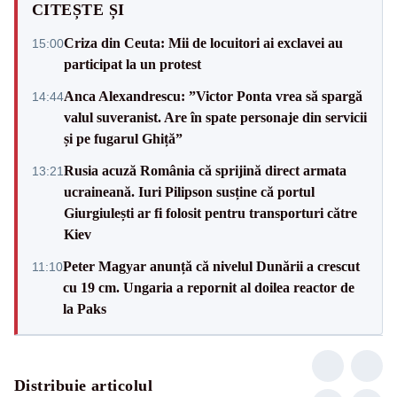
CITEȘTE ȘI
Criza din Ceuta: Mii de locuitori ai exclavei au
15:00
participat la un protest
Anca Alexandrescu: ”Victor Ponta vrea să spargă
14:44
valul suveranist. Are în spate personaje din servicii
și pe fugarul Ghiță”
Rusia acuză România că sprijină direct armata
13:21
ucraineană. Iuri Pilipson susține că portul
Giurgiulești ar fi folosit pentru transporturi către
Kiev
Peter Magyar anunță că nivelul Dunării a crescut
11:10
cu 19 cm. Ungaria a repornit al doilea reactor de
la Paks
Distribuie articolul