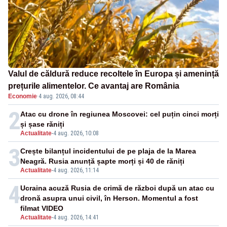
Valul de căldură reduce recoltele în Europa și amenință
prețurile alimentelor. Ce avantaj are România
Economie
·
4 aug. 2026, 08:44
2
Atac cu drone în regiunea Moscovei: cel puțin cinci morți
și șase răniți
Actualitate
-
4 aug. 2026, 10:08
3
Crește bilanțul incidentului de pe plaja de la Marea
Neagră. Rusia anunță șapte morți și 40 de răniți
Actualitate
-
4 aug. 2026, 11:14
4
Ucraina acuză Rusia de crimă de război după un atac cu
dronă asupra unui civil, în Herson. Momentul a fost
filmat VIDEO
Actualitate
-
4 aug. 2026, 14:41