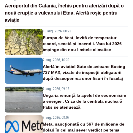
Aeroportul din Catania, închis pentru aterizări după o
nouă erupție a vulcanului Etna. Alertă roșie pentru
aviație
10 aug. 2026, 08:28
Europa de Vest, lovită de temperaturi
record, secetă și incendii. Vara lui 2026
împinge din nou limitele climatice
7 aug. 2026, 10:39
Alertă în aviație! Sute de avioane Boeing
737 MAX, vizate de inspecții obligatorii,
după descoperirea unor fisuri în fuselaj
7 aug. 2026, 09:15
Ungaria renunță la apelul de economisire
a energiei. Criza de la centrala nucleară
Paks se atenuează
7 aug. 2026, 08:07
Meta, sancționată cu 567 de milioane de
dolari în cel mai sever verdict pe tema