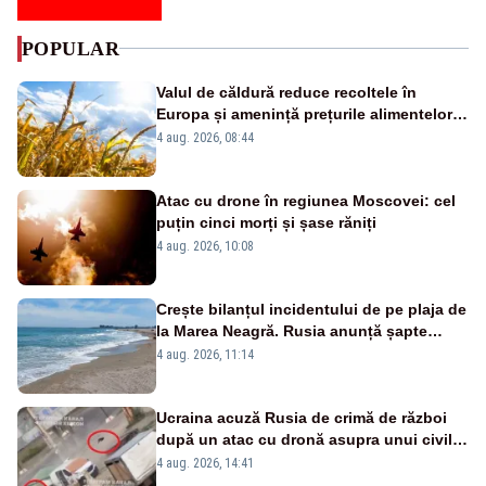
POPULAR
Valul de căldură reduce recoltele în
Europa și amenință prețurile alimentelor.
Ce avantaj are România
4 aug. 2026, 08:44
Atac cu drone în regiunea Moscovei: cel
puțin cinci morți și șase răniți
4 aug. 2026, 10:08
Crește bilanțul incidentului de pe plaja de
la Marea Neagră. Rusia anunță șapte
morți și 40 de răniți
4 aug. 2026, 11:14
Ucraina acuză Rusia de crimă de război
după un atac cu dronă asupra unui civil,
în Herson. Momentul a fost filmat VIDEO
4 aug. 2026, 14:41