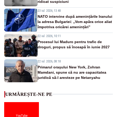
ridicat suspiciuni
23 iul. 2026, 13:48
NATO intervine după amenințările Iranului
la adresa Bulgariei: „Vom apăra orice aliat
împotriva oricărei amenințări”
22 iul. 2026, 10:11
Procesul lui Maduro pentru trafic de
droguri, propus să înceapă în iunie 2027
22 iul. 2026, 08:18
Primarul oraşului New York, Zohran
Mamdani, spune că nu are capacitatea
juridică să-l aresteze pe Netanyahu
URMĂREȘTE-NE PE
YouTube