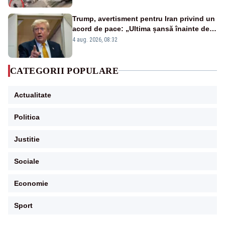
Trump, avertisment pentru Iran privind un
acord de pace: „Ultima șansă înainte de
decapitare”
4 aug. 2026, 08:32
CATEGORII POPULARE
Actualitate
Politica
Justitie
Sociale
Economie
Sport