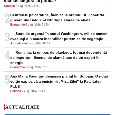
închide singura lui portiță?”
Sociale
·
2 aug. 2026, 23:25
2
Centralele pe cărbune, închise la ordinul UE. Ipocrizia
guvernului Bolojan-USR după starea de alertă
Economie
-
2 aug. 2026, 23:29
3
Stare de urgență în statul Washington: mii de oameni
evacuați din cauza incendiilor puternice de vegetație
Actualitate
-
3 aug. 2026, 07:19
4
România, la un pas de blackout, tot mai dependentă
de importuri. Semnal de alarmă tras de un expert în
energie
Economie
-
3 aug. 2026, 07:51
5
Ana Maria Păcuraru demască planul lui Bolojan. O nouă
ediție explozivă a emisiunii „Miza Zilei” la Realitatea
PLUS
Politica
-
2 aug. 2026, 15:42
ACTUALITATE