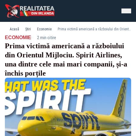
Acasă
Știri
Economie
Prima victimă americană a războiului din Orientul Mijlociu. Spirit Airlines, una dintre cele mai mari companii, și-a închis porțile
·
ECONOMIE
2 min citire
Prima victimă americană a războiului
din Orientul Mijlociu. Spirit Airlines,
una dintre cele mai mari companii, și-a
închis porțile