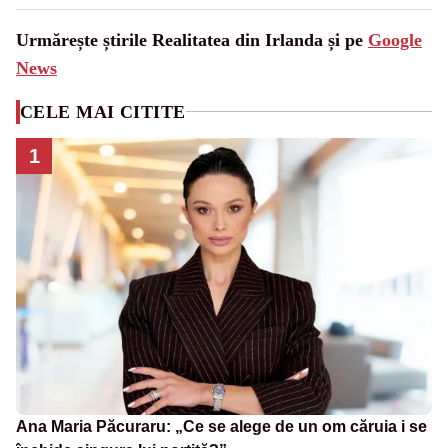
Urmărește știrile Realitatea din Irlanda și pe
Google
News
CELE MAI CITITE
1
Ana Maria Păcuraru: „Ce se alege de un om căruia i se