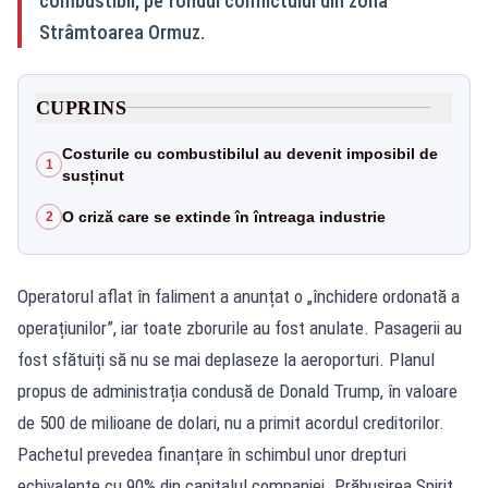
combustibil, pe fondul conflictului din zona
Strâmtoarea Ormuz.
CUPRINS
Costurile cu combustibilul au devenit imposibil de
1
susținut
O criză care se extinde în întreaga industrie
2
Operatorul aflat în faliment a anunțat o „închidere ordonată a
operațiunilor”, iar toate zborurile au fost anulate. Pasagerii au
fost sfătuiți să nu se mai deplaseze la aeroporturi. Planul
propus de administrația condusă de Donald Trump, în valoare
de 500 de milioane de dolari, nu a primit acordul creditorilor.
Pachetul prevedea finanțare în schimbul unor drepturi
echivalente cu 90% din capitalul companiei. Prăbușirea Spirit