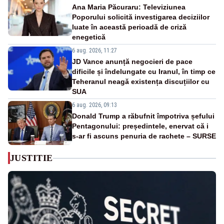
Ana Maria Păcuraru: Televiziunea
Poporului solicită investigarea deciziilor
luate în această perioadă de criză
enegetică
6 aug. 2026, 11:27
JD Vance anunță negocieri de pace
dificile și îndelungate cu Iranul, în timp ce
Teheranul neagă existența discuțiilor cu
SUA
6 aug. 2026, 09:13
Donald Trump a răbufnit împotriva șefului
Pentagonului: președintele, enervat că i
s-ar fi ascuns penuria de rachete – SURSE
JUSTITIE