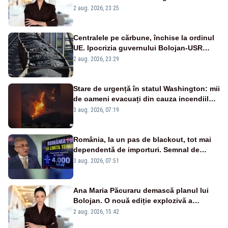
portiță?”
2 aug. 2026, 23:25
Centralele pe cărbune, închise la ordinul
UE. Ipocrizia guvernului Bolojan-USR
după starea de alertă
2 aug. 2026, 23:29
Stare de urgență în statul Washington: mii
de oameni evacuați din cauza incendiilor
puternice de vegetație
3 aug. 2026, 07:19
România, la un pas de blackout, tot mai
dependentă de importuri. Semnal de
alarmă tras de un expert în energie
3 aug. 2026, 07:51
Ana Maria Păcuraru demască planul lui
Bolojan. O nouă ediție explozivă a
emisiunii „Miza Zilei” la Realitatea PLUS
2 aug. 2026, 15:42