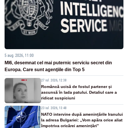
5 aug. 2026, 11:00
MI6, desemnat cel mai puternic serviciu secret din
Europa. Care sunt agenţiile din Top 5
27 iul. 2026, 12:38
Româncă ucisă de fostul partener și
ascunsă în lada patului. Detaliul care a
ridicat suspiciuni
23 iul. 2026, 13:48
NATO intervine după amenințările Iranului
la adresa Bulgariei: „Vom apăra orice aliat
împotriva oricărei amenințări”