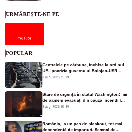
URMĂREȘTE-NE PE
YouTube
POPULAR
Centralele pe cărbune, închise la ordinul
UE. Ipocrizia guvernului Bolojan-USR
după starea de alertă
2 aug. 2026, 23:29
Stare de urgență în statul Washington: mii
de oameni evacuați din cauza incendiilor
puternice de vegetație
3 aug. 2026, 07:19
România, la un pas de blackout, tot mai
dependentă de importuri. Semnal de