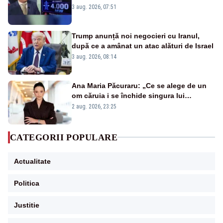
alarmă tras de un expert în energie
3 aug. 2026, 07:51
Trump anunță noi negocieri cu Iranul,
după ce a amânat un atac alături de Israel
3 aug. 2026, 08:14
Ana Maria Păcuraru: „Ce se alege de un
om căruia i se închide singura lui
portiță?”
2 aug. 2026, 23:25
CATEGORII POPULARE
Actualitate
Politica
Justitie