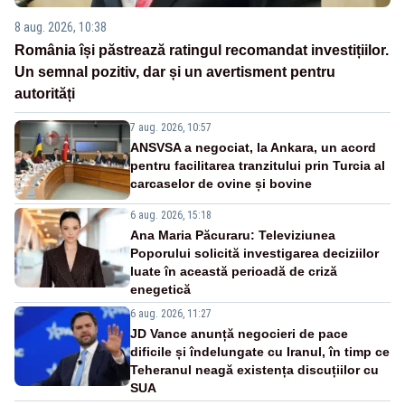
8 aug. 2026, 10:38
România își păstrează ratingul recomandat investițiilor.
Un semnal pozitiv, dar și un avertisment pentru
autorități
7 aug. 2026, 10:57
ANSVSA a negociat, la Ankara, un acord
pentru facilitarea tranzitului prin Turcia al
carcaselor de ovine și bovine
6 aug. 2026, 15:18
Ana Maria Păcuraru: Televiziunea
Poporului solicită investigarea deciziilor
luate în această perioadă de criză
enegetică
6 aug. 2026, 11:27
JD Vance anunță negocieri de pace
dificile și îndelungate cu Iranul, în timp ce
Teheranul neagă existența discuțiilor cu
SUA