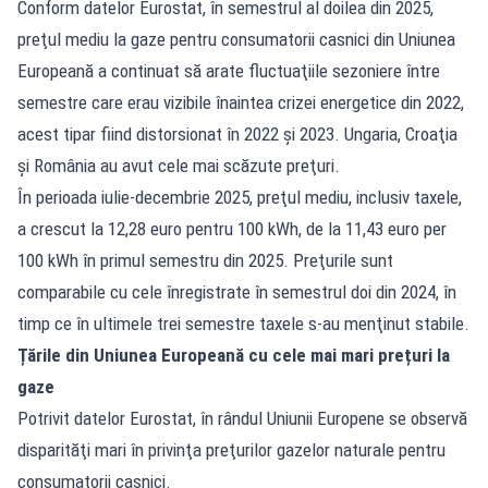
Conform datelor Eurostat, în semestrul al doilea din 2025,
preţul mediu la gaze pentru consumatorii casnici din Uniunea
Europeană a continuat să arate fluctuaţiile sezoniere între
semestre care erau vizibile înaintea crizei energetice din 2022,
acest tipar fiind distorsionat în 2022 şi 2023. Ungaria, Croaţia
şi România au avut cele mai scăzute preţuri.
În perioada iulie-decembrie 2025, preţul mediu, inclusiv taxele,
a crescut la 12,28 euro pentru 100 kWh, de la 11,43 euro per
100 kWh în primul semestru din 2025. Preţurile sunt
comparabile cu cele înregistrate în semestrul doi din 2024, în
timp ce în ultimele trei semestre taxele s-au menţinut stabile.
Țările din Uniunea Europeană cu cele mai mari prețuri la
gaze
Potrivit datelor Eurostat, în rândul Uniunii Europene se observă
disparităţi mari în privinţa
preţurilor gazelor
naturale pentru
consumatorii casnici.