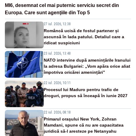
MI6, desemnat cel mai puternic serviciu secret din
Europa. Care sunt agenţiile din Top 5
27 iul. 2026, 12:38
Româncă ucisă de fostul partener și
ascunsă în lada patului. Detaliul care a
ridicat suspiciuni
23 iul. 2026, 13:48
NATO intervine după amenințările Iranului
la adresa Bulgariei: „Vom apăra orice aliat
împotriva oricărei amenințări”
22 iul. 2026, 10:11
Procesul lui Maduro pentru trafic de
droguri, propus să înceapă în iunie 2027
22 iul. 2026, 08:18
Primarul oraşului New York, Zohran
Mamdani, spune că nu are capacitatea
juridică să-l aresteze pe Netanyahu