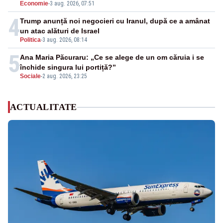
Economie
-
3 aug. 2026, 07:51
4
Trump anunță noi negocieri cu Iranul, după ce a amânat
un atac alături de Israel
Politica
-
3 aug. 2026, 08:14
5
Ana Maria Păcuraru: „Ce se alege de un om căruia i se
închide singura lui portiță?”
Sociale
-
2 aug. 2026, 23:25
ACTUALITATE