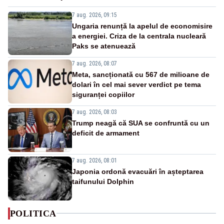
7 aug. 2026, 09:15
Ungaria renunță la apelul de economisire
a energiei. Criza de la centrala nucleară
Paks se atenuează
7 aug. 2026, 08:07
Meta, sancționată cu 567 de milioane de
dolari în cel mai sever verdict pe tema
siguranței copiilor
7 aug. 2026, 08:03
Trump neagă că SUA se confruntă cu un
deficit de armament
7 aug. 2026, 08:01
Japonia ordonă evacuări în așteptarea
taifunului Dolphin
POLITICA