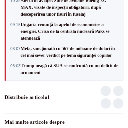
Alertă în aviație! Sute de avioane Boeing 737
10:39
MAX, vizate de inspecții obligatorii, după
descoperirea unor fisuri în fuselaj
Ungaria renunță la apelul de economisire a
09:15
energiei. Criza de la centrala nucleară Paks se
atenuează
Meta, sancționată cu 567 de milioane de dolari în
08:07
cel mai sever verdict pe tema siguranței copiilor
Trump neagă că SUA se confruntă cu un deficit de
08:03
armament
Distribuie articolul
Mai multe articole despre