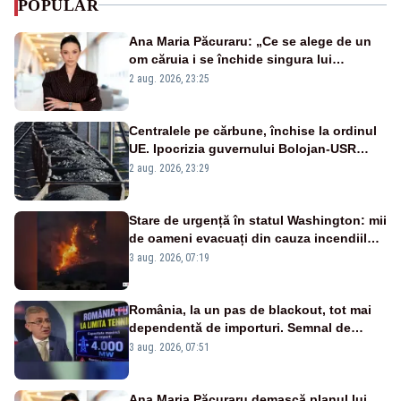
POPULAR
Ana Maria Păcuraru: „Ce se alege de un
om căruia i se închide singura lui
portiță?”
2 aug. 2026, 23:25
Centralele pe cărbune, închise la ordinul
UE. Ipocrizia guvernului Bolojan-USR
după starea de alertă
2 aug. 2026, 23:29
Stare de urgență în statul Washington: mii
de oameni evacuați din cauza incendiilor
puternice de vegetație
3 aug. 2026, 07:19
România, la un pas de blackout, tot mai
dependentă de importuri. Semnal de
alarmă tras de un expert în energie
3 aug. 2026, 07:51
Ana Maria Păcuraru demască planul lui