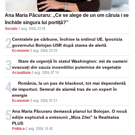
Ana Maria Păcuraru: „Ce se alege de un om căruia i se
închide singura lui portiță?”
Sociale
·
2 aug. 2026, 23:25
2
Centralele pe cărbune, închise la ordinul UE. Ipocrizia
guvernului Bolojan-USR după starea de alertă
Economie
-
2 aug. 2026, 23:29
3
Stare de urgență în statul Washington: mii de oameni
evacuați din cauza incendiilor puternice de vegetație
Actualitate
-
3 aug. 2026, 07:19
4
România, la un pas de blackout, tot mai dependentă
de importuri. Semnal de alarmă tras de un expert în
energie
Economie
-
3 aug. 2026, 07:51
5
Ana Maria Păcuraru demască planul lui Bolojan. O nouă
ediție explozivă a emisiunii „Miza Zilei” la Realitatea
PLUS
Politica
-
2 aug. 2026, 15:42