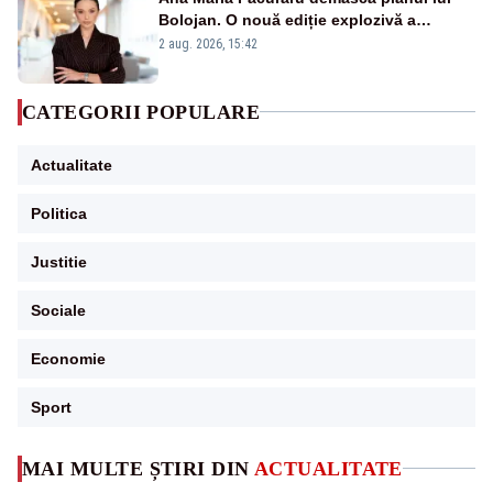
Bolojan. O nouă ediție explozivă a
emisiunii „Miza Zilei” la Realitatea PLUS
2 aug. 2026, 15:42
CATEGORII POPULARE
Actualitate
Politica
Justitie
Sociale
Economie
Sport
MAI MULTE ȘTIRI DIN
ACTUALITATE