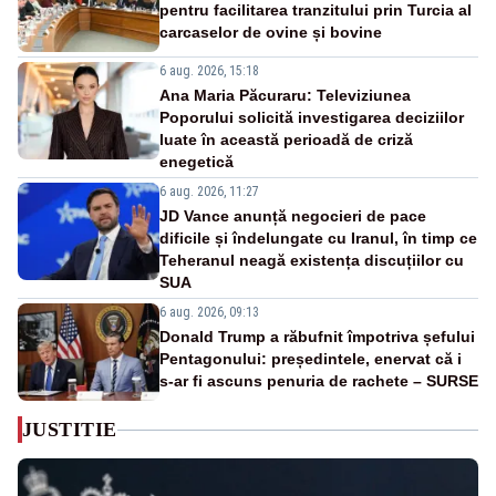
pentru facilitarea tranzitului prin Turcia al
carcaselor de ovine și bovine
6 aug. 2026, 15:18
Ana Maria Păcuraru: Televiziunea
Poporului solicită investigarea deciziilor
luate în această perioadă de criză
enegetică
6 aug. 2026, 11:27
JD Vance anunță negocieri de pace
dificile și îndelungate cu Iranul, în timp ce
Teheranul neagă existența discuțiilor cu
SUA
6 aug. 2026, 09:13
Donald Trump a răbufnit împotriva șefului
Pentagonului: președintele, enervat că i
s-ar fi ascuns penuria de rachete – SURSE
JUSTITIE