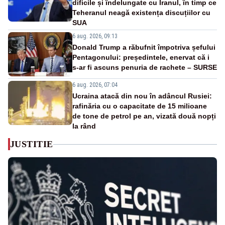
dificile și îndelungate cu Iranul, în timp ce
Teheranul neagă existența discuțiilor cu
SUA
6 aug. 2026, 09:13
Donald Trump a răbufnit împotriva șefului
Pentagonului: președintele, enervat că i
s-ar fi ascuns penuria de rachete – SURSE
6 aug. 2026, 07:04
Ucraina atacă din nou în adâncul Rusiei:
rafinăria cu o capacitate de 15 milioane
de tone de petrol pe an, vizată două nopți
la rând
JUSTITIE