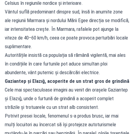
Celsius în regiunile nordice și interioare.
Vântul suflă predominant dinspre sud, însă în anumite zone
ale regiunii Marmara și nordului Mării Egee direcția se modifică,
iar intensitatea crește. În Marmara, rafalele pot ajunge la
viteze de 40–60 km/h, ceea ce poate provoca perturbări locale
suplimentare.
Autoritățile insistă ca populația să rămână vigilentă, mai ales
în condițiile în care furtunile pot aduce simultan ploi
abundente, vânt puternic și descărcări electrice.
Gaziantep și Elazığ, acoperite de un strat gros de grindină
Cele mai spectaculoase imagini au venit din orașele Gaziantep
și Elazığ, unde o furtună de grindină a acoperit complet
străzile și trotuarele cu un strat alb consistent.
Potrivit presei locale, fenomenul s-a produs brusc, iar mai
mulți locuitori au încercat să își protejeze autoturismele
mutându-le în parcări sau benzinării. În paralel, ploile torențiale