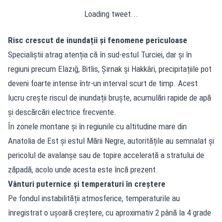
Loading tweet...
Risc crescut de inundații și fenomene periculoase
Specialiștii atrag atenția că în sud-estul Turciei, dar și în
regiuni precum Elazığ, Bitlis, Șırnak și Hakkâri, precipitațiile pot
deveni foarte intense într-un interval scurt de timp. Acest
lucru crește riscul de inundații bruște, acumulări rapide de apă
și descărcări electrice frecvente.
În zonele montane și în regiunile cu altitudine mare din
Anatolia de Est și estul Mării Negre, autoritățile au semnalat și
pericolul de avalanșe sau de topire accelerată a stratului de
zăpadă, acolo unde acesta este încă prezent.
Vânturi puternice și temperaturi în creștere
Pe fondul instabilității atmosferice, temperaturile au
înregistrat o ușoară creștere, cu aproximativ 2 până la 4 grade