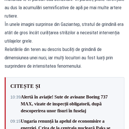
au dus la acumulări semnificative de apă pe mai multe artere
rutiere.
În unele imagini surprinse din Gaziantep, stratul de grindină era
atât de gros încât curățarea străzilor a necesitat intervenția
utilajelor grele.
Relatările din teren au descris bucăți de grindină de
dimensiunea unei nuci, iar mulți locuitori au fost luați prin
surprindere de intensitatea fenomenului.
CITEȘTE ȘI
Alertă în aviație! Sute de avioane Boeing 737
10:39
MAX, vizate de inspecții obligatorii, după
descoperirea unor fisuri în fuselaj
Ungaria renunță la apelul de economisire a
09:15
energiei. Criza de la centrala nucleară Paks se