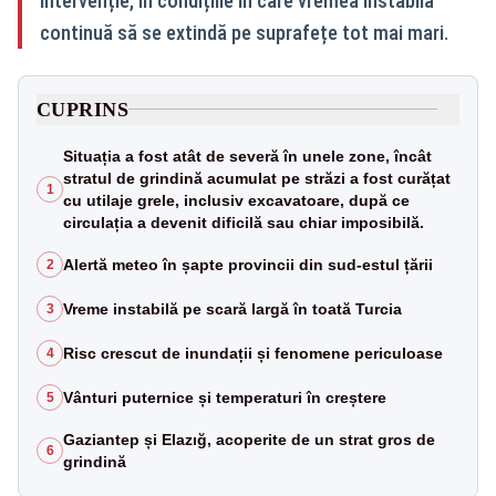
intervenție, în condițiile în care vremea instabilă
continuă să se extindă pe suprafețe tot mai mari.
CUPRINS
Situația a fost atât de severă în unele zone, încât
stratul de grindină acumulat pe străzi a fost curățat
1
cu utilaje grele, inclusiv excavatoare, după ce
circulația a devenit dificilă sau chiar imposibilă.
Alertă meteo în șapte provincii din sud-estul țării
2
Vreme instabilă pe scară largă în toată Turcia
3
Risc crescut de inundații și fenomene periculoase
4
Vânturi puternice și temperaturi în creștere
5
Gaziantep și Elazığ, acoperite de un strat gros de
6
grindină