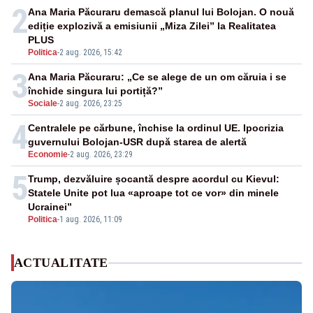
2
Ana Maria Păcuraru demască planul lui Bolojan. O nouă
ediție explozivă a emisiunii „Miza Zilei” la Realitatea
PLUS
Politica
-
2 aug. 2026, 15:42
3
Ana Maria Păcuraru: „Ce se alege de un om căruia i se
închide singura lui portiță?”
Sociale
-
2 aug. 2026, 23:25
4
Centralele pe cărbune, închise la ordinul UE. Ipocrizia
guvernului Bolojan-USR după starea de alertă
Economie
-
2 aug. 2026, 23:29
5
Trump, dezvăluire șocantă despre acordul cu Kievul:
Statele Unite pot lua «aproape tot ce vor» din minele
Ucrainei”
Politica
-
1 aug. 2026, 11:09
ACTUALITATE