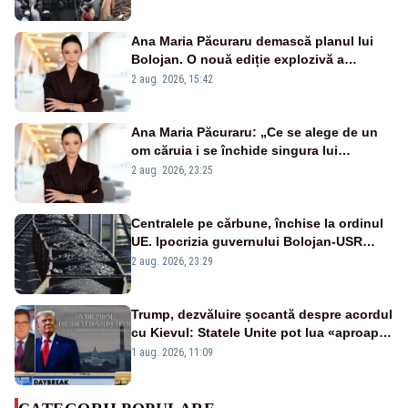
Ana Maria Păcuraru demască planul lui
Bolojan. O nouă ediție explozivă a
emisiunii „Miza Zilei” la Realitatea PLUS
2 aug. 2026, 15:42
Ana Maria Păcuraru: „Ce se alege de un
om căruia i se închide singura lui
portiță?”
2 aug. 2026, 23:25
Centralele pe cărbune, închise la ordinul
UE. Ipocrizia guvernului Bolojan-USR
după starea de alertă
2 aug. 2026, 23:29
Trump, dezvăluire șocantă despre acordul
cu Kievul: Statele Unite pot lua «aproape
tot ce vor» din minele Ucrainei”
1 aug. 2026, 11:09