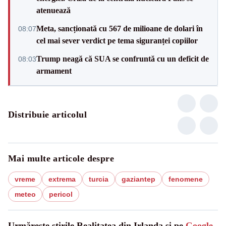
atenuează
Meta, sancționată cu 567 de milioane de dolari în
08:07
cel mai sever verdict pe tema siguranței copiilor
Trump neagă că SUA se confruntă cu un deficit de
08:03
armament
Distribuie articolul
Mai multe articole despre
vreme
extrema
turcia
gaziantep
fenomene
meteo
pericol
Urmărește știrile Realitatea din Irlanda și pe
Google