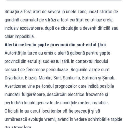
Situația a fost atât de severă în unele zone, încât stratul de
grindină acumulat pe străzi a fost curățat cu utilaje grele,
inclusiv excavatoare, după ce circulația a devenit dificilă sau
chiar imposibilă.
Alertă meteo în șapte provincii din sud-estul țării
Autoritățile turce au emis o alertă galbenă pentru șapte
provincii din estul și sud-estul țării, în contextul riscului
crescut de fenomene periculoase. Regiunile vizate sunt
Diyarbakır, Elazığ, Mardin, Siirt, Șanlıurfa, Batman și Șırnak.
Avertizarea vine pe fondul prognozelor care indică posibile
inundații fulgerătoare, descărcări electrice frecvente și
perturbări locale generate de condițiile meteo instabile.
Oficialii le-au cerut locuitorilor să fie precauți și să
urmărească evoluția vremii, având în vedere schimbările rapide
din atmosferă.