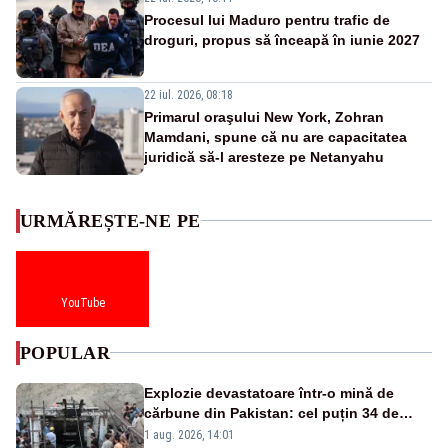
Procesul lui Maduro pentru trafic de
droguri, propus să înceapă în iunie 2027
22 iul. 2026, 08:18
Primarul oraşului New York, Zohran
Mamdani, spune că nu are capacitatea
juridică să-l aresteze pe Netanyahu
URMĂREȘTE-NE PE
YouTube
POPULAR
Explozie devastatoare într-o mină de
cărbune din Pakistan: cel puțin 34 de
morți - VIDEO
1 aug. 2026, 14:01