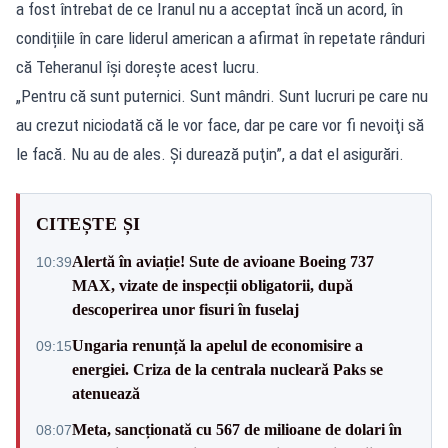
a fost întrebat de ce Iranul nu a acceptat încă un acord, în
condițiile în care liderul american a afirmat în repetate rânduri
că Teheranul își dorește acest lucru.
„Pentru că sunt puternici. Sunt mândri. Sunt lucruri pe care nu
au crezut niciodată că le vor face, dar pe care vor fi nevoiţi să
le facă. Nu au de ales. Şi durează puţin”, a dat el asigurări.
CITEȘTE ȘI
Alertă în aviație! Sute de avioane Boeing 737
10:39
MAX, vizate de inspecții obligatorii, după
descoperirea unor fisuri în fuselaj
Ungaria renunță la apelul de economisire a
09:15
energiei. Criza de la centrala nucleară Paks se
atenuează
Meta, sancționată cu 567 de milioane de dolari în
08:07