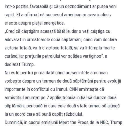
într-o poziție favorabilă și că un deznodământ ar putea veni
rapid. El a afirmat că succesul american ar avea inclusiv
efecte asupra pieței energetice.
„Cred că câştigăm această bătălie, dar o veţi câştiga cu
adevărat în următoarele două săptămâni, când vom declara
victoria totală; va fi o victorie totală, se va întâmpla foarte
curând, iar preţurile petrolului vor scădea vertiginos”, a
declarat Trump.
Nu este pentru prima dată când președintele american
vorbește despre un termen de două săptămâni pentru evoluții
importante în conflictul cu Iranul. CNN amintește că
armistițiul anunțat pe 7 aprilie trebuia inițial să dureze două
săptămâni, perioadă în care cele două state urmau să ajungă
la un acord care să pună capăt războiului.
Duminică, în cadrul emisiunii Meet the Press de la NBC, Trump