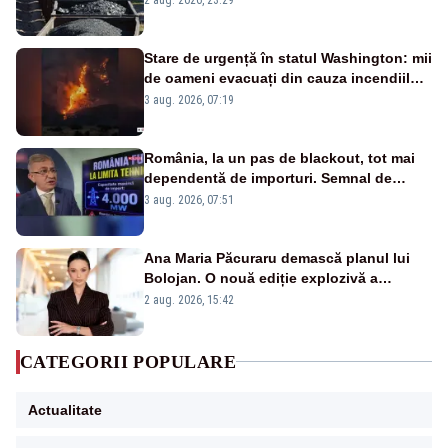
Stare de urgență în statul Washington: mii
de oameni evacuați din cauza incendiilor
puternice de vegetație
3 aug. 2026, 07:19
România, la un pas de blackout, tot mai
dependentă de importuri. Semnal de
alarmă tras de un expert în energie
3 aug. 2026, 07:51
Ana Maria Păcuraru demască planul lui
Bolojan. O nouă ediție explozivă a
emisiunii „Miza Zilei” la Realitatea PLUS
2 aug. 2026, 15:42
CATEGORII POPULARE
Actualitate