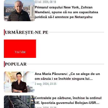
22 iul. 2026, 08:18
Primarul oraşului New York, Zohran
Mamdani, spune că nu are capacitatea
juridică să-l aresteze pe Netanyahu
URMĂREȘTE-NE PE
YouTube
POPULAR
Ana Maria Păcuraru: „Ce se alege de un
om căruia i se închide singura lui
portiță?”
2 aug. 2026, 23:25
Centralele pe cărbune, închise la ordinul
UE. Ipocrizia guvernului Bolojan-USR
după starea de alertă
2 aug. 2026, 23:29