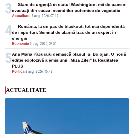
3
Stare de urgență în statul Washington: mii de oameni
evacuați din cauza incendiilor puternice de vegetație
Actualitate
-
3 aug. 2026, 07:19
4
România, la un pas de blackout, tot mai dependentă
de importuri. Semnal de alarmă tras de un expert în
energie
Economie
-
3 aug. 2026, 07:51
5
Ana Maria Păcuraru demască planul lui Bolojan. O nouă
ediție explozivă a emisiunii „Miza Zilei” la Realitatea
PLUS
Politica
-
2 aug. 2026, 15:42
ACTUALITATE