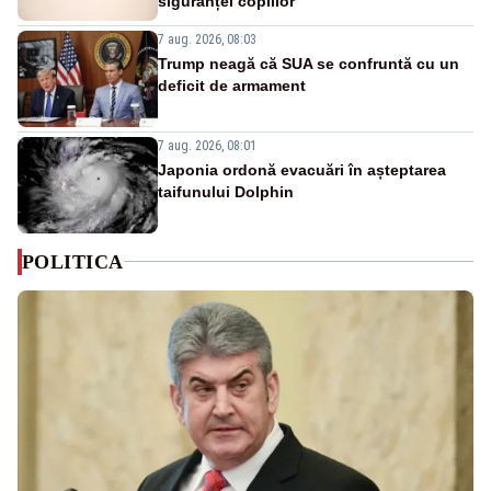
siguranței copiilor
7 aug. 2026, 08:03
Trump neagă că SUA se confruntă cu un
deficit de armament
7 aug. 2026, 08:01
Japonia ordonă evacuări în așteptarea
taifunului Dolphin
POLITICA