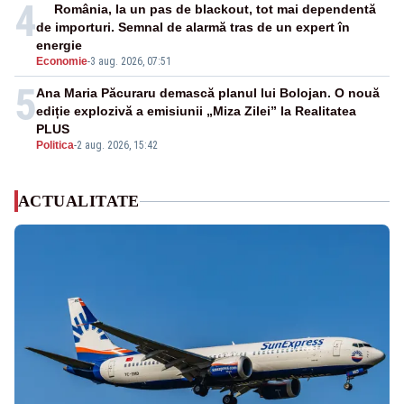
4
România, la un pas de blackout, tot mai dependentă
de importuri. Semnal de alarmă tras de un expert în
energie
Economie
-
3 aug. 2026, 07:51
5
Ana Maria Păcuraru demască planul lui Bolojan. O nouă
ediție explozivă a emisiunii „Miza Zilei” la Realitatea
PLUS
Politica
-
2 aug. 2026, 15:42
ACTUALITATE