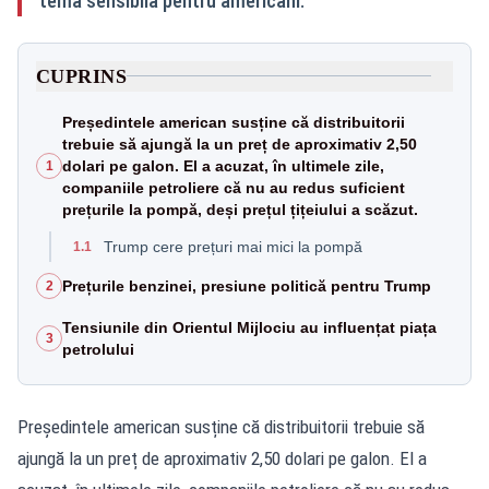
temă sensibilă pentru americani.
CUPRINS
Președintele american susține că distribuitorii
trebuie să ajungă la un preț de aproximativ 2,50
dolari pe galon. El a acuzat, în ultimele zile,
1
companiile petroliere că nu au redus suficient
prețurile la pompă, deși prețul țițeiului a scăzut.
Trump cere prețuri mai mici la pompă
1.1
Prețurile benzinei, presiune politică pentru Trump
2
Tensiunile din Orientul Mijlociu au influențat piața
3
petrolului
Președintele american susține că distribuitorii trebuie să
ajungă la un preț de aproximativ 2,50 dolari pe galon. El a