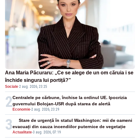
Ana Maria Păcuraru: „Ce se alege de un om căruia i se
închide singura lui portiță?”
Sociale
·
2 aug. 2026, 23:25
2
Centralele pe cărbune, închise la ordinul UE. Ipocrizia
guvernului Bolojan-USR după starea de alertă
Economie
-
2 aug. 2026, 23:29
3
Stare de urgență în statul Washington: mii de oameni
evacuați din cauza incendiilor puternice de vegetație
Actualitate
-
3 aug. 2026, 07:19