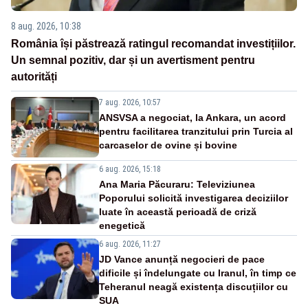
8 aug. 2026, 10:38
România își păstrează ratingul recomandat investițiilor.
Un semnal pozitiv, dar și un avertisment pentru
autorități
7 aug. 2026, 10:57
ANSVSA a negociat, la Ankara, un acord
pentru facilitarea tranzitului prin Turcia al
carcaselor de ovine și bovine
6 aug. 2026, 15:18
Ana Maria Păcuraru: Televiziunea
Poporului solicită investigarea deciziilor
luate în această perioadă de criză
enegetică
6 aug. 2026, 11:27
JD Vance anunță negocieri de pace
dificile și îndelungate cu Iranul, în timp ce
Teheranul neagă existența discuțiilor cu
SUA