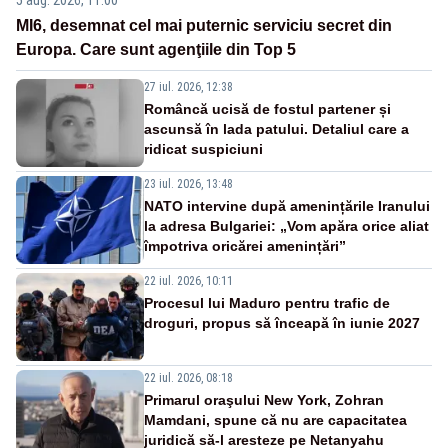
MI6, desemnat cel mai puternic serviciu secret din
Europa. Care sunt agenţiile din Top 5
27 iul. 2026, 12:38
Româncă ucisă de fostul partener și
ascunsă în lada patului. Detaliul care a
ridicat suspiciuni
23 iul. 2026, 13:48
NATO intervine după amenințările Iranului
la adresa Bulgariei: „Vom apăra orice aliat
împotriva oricărei amenințări”
22 iul. 2026, 10:11
Procesul lui Maduro pentru trafic de
droguri, propus să înceapă în iunie 2027
22 iul. 2026, 08:18
Primarul oraşului New York, Zohran
Mamdani, spune că nu are capacitatea
juridică să-l aresteze pe Netanyahu