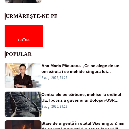
URMĂREȘTE-NE PE
YouTube
POPULAR
Ana Maria Păcuraru: „Ce se alege de un
om căruia i se închide singura lui
portiță?”
2 aug. 2026, 23:25
Centralele pe cărbune, închise la ordinul
UE. Ipocrizia guvernului Bolojan-USR
după starea de alertă
2 aug. 2026, 23:29
Stare de urgență în statul Washington: mii
de oameni evacuați din cauza incendiilor