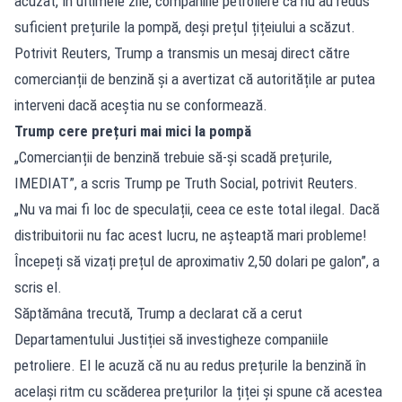
acuzat, în ultimele zile, companiile petroliere că nu au redus
suficient prețurile la pompă, deși prețul țițeiului a scăzut.
Potrivit Reuters, Trump a transmis un mesaj direct către
comercianții de benzină și a avertizat că autoritățile ar putea
interveni dacă aceștia nu se conformează.
Trump cere prețuri mai mici la pompă
„Comercianții de benzină trebuie să-și scadă prețurile,
IMEDIAT”, a scris Trump pe Truth Social, potrivit Reuters.
„Nu va mai fi loc de speculații, ceea ce este total ilegal. Dacă
distribuitorii nu fac acest lucru, ne așteaptă mari probleme!
Începeți să vizați prețul de aproximativ 2,50 dolari pe galon”, a
scris el.
Săptămâna trecută, Trump a declarat că a cerut
Departamentului Justiției să investigheze companiile
petroliere. El le acuză că nu au redus prețurile la benzină în
același ritm cu scăderea prețurilor la țiței și spune că acestea