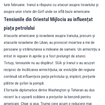
lunii februarie. Iranul a răspuns cu atacuri asupra Israelului și
asupra unor state din Golf unde se află baze americane.
Tensiunile din Orientul Mijlociu au influențat
piața petrolului
Atacurile americane și israeliene asupra Iranului, precum și
atacurile israeliene din Liban, au provocat moartea a mii de
persoane și strămutarea a milioane de oameni. Un armistițiu a
intrat în vigoare în aprilie și a fost prelungit de atunci.
Totuși, tensiunile nu au dispărut. SUA și Iranul s-au acuzat
reciproc de încălcarea armistițiului, iar evoluțiile din regiune
continuă să influențeze piața petrolului și, implicit, prețurile
plătite de șoferi la pompă.
Eforturile diplomatice dintre Washington și Teheran au dus
recent la o ușoară scădere a prețurilor la benzină pentru
americani. Chiar și așa, Trump cere acum o reducere mai