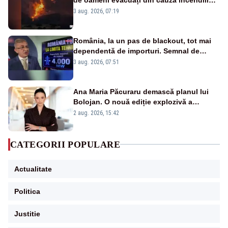
puternice de vegetație
3 aug. 2026, 07:19
România, la un pas de blackout, tot mai
dependentă de importuri. Semnal de
alarmă tras de un expert în energie
3 aug. 2026, 07:51
Ana Maria Păcuraru demască planul lui
Bolojan. O nouă ediție explozivă a
emisiunii „Miza Zilei” la Realitatea PLUS
2 aug. 2026, 15:42
CATEGORII POPULARE
Actualitate
Politica
Justitie