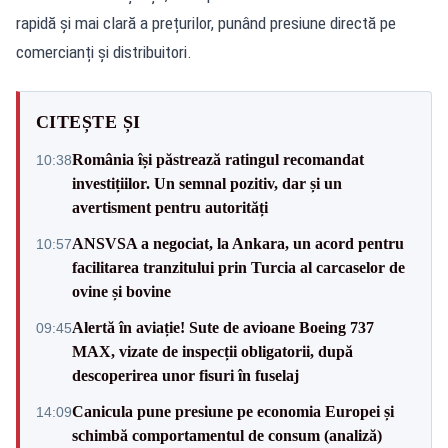
rapidă și mai clară a prețurilor, punând presiune directă pe
comercianți și distribuitori.
CITEȘTE ȘI
România își păstrează ratingul recomandat
10:38
investițiilor. Un semnal pozitiv, dar și un
avertisment pentru autorități
ANSVSA a negociat, la Ankara, un acord pentru
10:57
facilitarea tranzitului prin Turcia al carcaselor de
ovine și bovine
Alertă în aviație! Sute de avioane Boeing 737
09:45
MAX, vizate de inspecții obligatorii, după
descoperirea unor fisuri în fuselaj
Canicula pune presiune pe economia Europei și
14:09
schimbă comportamentul de consum (analiză)