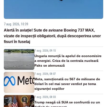
7 aug. 2026, 10:39
Alertă în aviație! Sute de avioane Boeing 737 MAX,
vizate de inspecții obligatorii, după descoperirea unor
fisuri în fuselaj
7 aug. 2026, 09:15
Ungaria renunță la apelul de economisire
a energiei. Criza de la centrala nucleară
Paks se atenuează
7 aug. 2026, 08:07
Meta, sancționată cu 567 de milioane de
dolari în cel mai sever verdict pe tema
siguranței copiilor
7 aug. 2026, 08:03
Trump neagă că SUA se confruntă cu un
deficit de armament