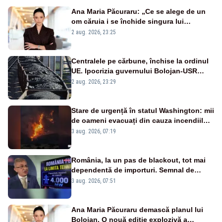
Ana Maria Păcuraru: „Ce se alege de un
om căruia i se închide singura lui
portiță?”
2 aug. 2026, 23:25
Centralele pe cărbune, închise la ordinul
UE. Ipocrizia guvernului Bolojan-USR
după starea de alertă
2 aug. 2026, 23:29
Stare de urgență în statul Washington: mii
de oameni evacuați din cauza incendiilor
puternice de vegetație
3 aug. 2026, 07:19
România, la un pas de blackout, tot mai
dependentă de importuri. Semnal de
alarmă tras de un expert în energie
3 aug. 2026, 07:51
Ana Maria Păcuraru demască planul lui
Bolojan. O nouă ediție explozivă a