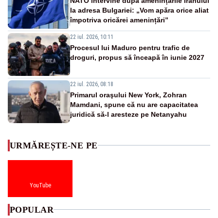
NATO intervine după amenințările Iranului
la adresa Bulgariei: „Vom apăra orice aliat
împotriva oricărei amenințări”
22 iul. 2026, 10:11
Procesul lui Maduro pentru trafic de
droguri, propus să înceapă în iunie 2027
22 iul. 2026, 08:18
Primarul oraşului New York, Zohran
Mamdani, spune că nu are capacitatea
juridică să-l aresteze pe Netanyahu
URMĂREȘTE-NE PE
YouTube
POPULAR