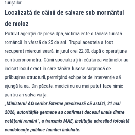
turiștilor.
Localizată de câinii de salvare sub mormântul
de moloz
Potrivit agenției de presă dpa, victima este o tânără turistă
româncă în vârstă de 25 de ani. Trupul acesteia a fost
recuperat miercuri seară, în jurul orei 22:30, după o operațiune
contracronometru. Câinii specializați în căutarea victimelor au
indicat locul exact în care tânăra fusese surprinsă de
prăbușirea structurii, permițând echipelor de intervenție să
ajungă la ea. Din păcate, medicii nu au mai putut face nimic
pentru a-i salva viața.
„Ministerul Afacerilor Externe precizează că astăzi, 21 mai
2026, autoritățile germane au confirmat decesul unuia dintre
cetățenii români”, a transmis MAE, instituția adresând totodată
condoleanțe publice familiei îndoliate.