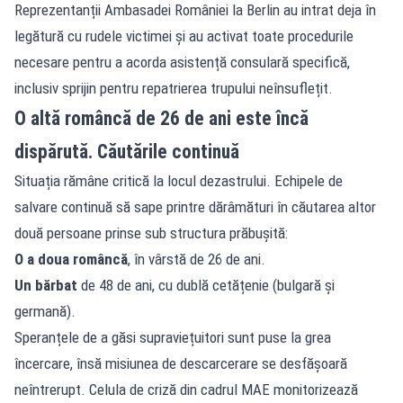
Reprezentanții Ambasadei României la Berlin au intrat deja în
legătură cu rudele victimei și au activat toate procedurile
necesare pentru a acorda asistență consulară specifică,
inclusiv sprijin pentru repatrierea trupului neînsuflețit.
O altă româncă de 26 de ani este încă
dispărută. Căutările continuă
Situația rămâne critică la locul dezastrului. Echipele de
salvare continuă să sape printre dărâmături în căutarea altor
două persoane prinse sub structura prăbușită:
O a doua româncă
, în vârstă de 26 de ani.
Un bărbat
de 48 de ani, cu dublă cetățenie (bulgară și
germană).
Speranțele de a găsi supraviețuitori sunt puse la grea
încercare, însă misiunea de descarcerare se desfășoară
neîntrerupt. Celula de criză din cadrul MAE monitorizează