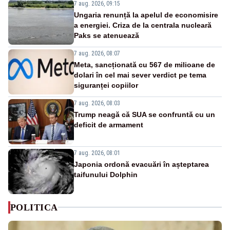
7 aug. 2026, 09:15
Ungaria renunță la apelul de economisire
a energiei. Criza de la centrala nucleară
Paks se atenuează
7 aug. 2026, 08:07
Meta, sancționată cu 567 de milioane de
dolari în cel mai sever verdict pe tema
siguranței copiilor
7 aug. 2026, 08:03
Trump neagă că SUA se confruntă cu un
deficit de armament
7 aug. 2026, 08:01
Japonia ordonă evacuări în așteptarea
taifunului Dolphin
POLITICA