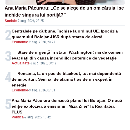
Ana Maria Păcuraru: „Ce se alege de un om căruia i se
închide singura lui portiță?”
Sociale
·
2 aug. 2026, 23:25
2
Centralele pe cărbune, închise la ordinul UE. Ipocrizia
guvernului Bolojan-USR după starea de alertă
Economie
-
2 aug. 2026, 23:29
3
Stare de urgență în statul Washington: mii de oameni
evacuați din cauza incendiilor puternice de vegetație
Actualitate
-
3 aug. 2026, 07:19
4
România, la un pas de blackout, tot mai dependentă
de importuri. Semnal de alarmă tras de un expert în
energie
Economie
-
3 aug. 2026, 07:51
5
Ana Maria Păcuraru demască planul lui Bolojan. O nouă
ediție explozivă a emisiunii „Miza Zilei” la Realitatea
PLUS
Politica
-
2 aug. 2026, 15:42