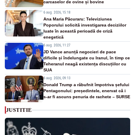
carcaselor de ovine și bovine
6 aug. 2026, 15:18
Ana Maria Păcuraru: Televiziunea
Poporului solicită investigarea deciziilor
luate în această perioadă de criză
enegetică
6 aug. 2026, 11:27
JD Vance anunță negocieri de pace
dificile și îndelungate cu Iranul, în timp ce
Teheranul neagă existența discuțiilor cu
SUA
6 aug. 2026, 09:13
Donald Trump a răbufnit împotriva șefului
Pentagonului: președintele, enervat că i
s-ar fi ascuns penuria de rachete – SURSE
JUSTITIE