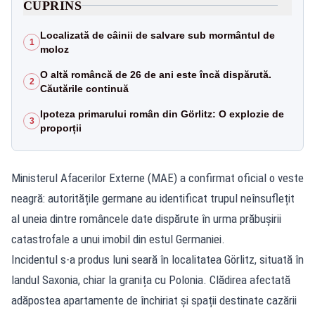
CUPRINS
Localizată de câinii de salvare sub mormântul de
1
moloz
O altă româncă de 26 de ani este încă dispărută.
2
Căutările continuă
Ipoteza primarului român din Görlitz: O explozie de
3
proporții
Ministerul Afacerilor Externe (MAE) a confirmat oficial o veste
neagră: autoritățile germane au identificat trupul neînsuflețit
al uneia dintre româncele date dispărute în urma prăbușirii
catastrofale a unui imobil din estul Germaniei.
Incidentul s-a produs luni seară în localitatea Görlitz, situată în
landul Saxonia, chiar la granița cu Polonia. Clădirea afectată
adăpostea apartamente de închiriat și spații destinate cazării