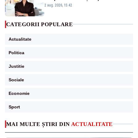
emisiunii „Miza Zilei” la Realitatea PLUS
2 aug. 2026, 15:42
CATEGORII POPULARE
Actualitate
Politica
Justitie
Sociale
Economie
Sport
MAI MULTE ȘTIRI DIN
ACTUALITATE