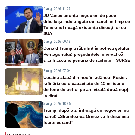
6 aug. 2026, 11:27
JD Vance anunță negocieri de pace
dificile și îndelungate cu Iranul, în timp ce
Teheranul neagă existența discuțiilor cu
SUA
6 aug. 2026, 09:13
Donald Trump a răbufnit împotriva șefului
Pentagonului: președintele, enervat că i
s-ar fi ascuns penuria de rachete – SURSE
6 aug. 2026, 07:04
Ucraina atacă din nou în adâncul Rusiei:
rafinăria cu o capacitate de 15 milioane
de tone de petrol pe an, vizată două nopți
la rând
5 aug. 2026, 10:36
Trump, după o zi întreagă de negocieri cu
Iranul: „Strâmtoarea Ormuz va fi deschisă
foarte curând”