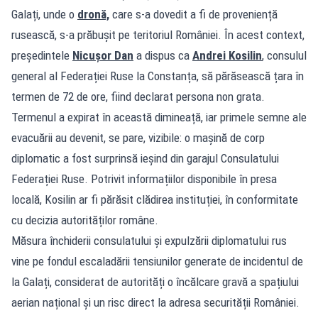
Galați, unde o
dronă,
care s-a dovedit a fi de proveniență
rusească, s-a prăbușit pe teritoriul României. În acest context,
președintele
Nicușor Dan
a dispus ca
Andrei Kosilin
, consulul
general al Federației Ruse la Constanța, să părăsească țara în
termen de 72 de ore, fiind declarat persona non grata.
Termenul a expirat în această dimineață, iar primele semne ale
evacuării au devenit, se pare, vizibile: o mașină de corp
diplomatic a fost surprinsă ieșind din garajul Consulatului
Federației Ruse. Potrivit informațiilor disponibile în presa
locală, Kosilin ar fi părăsit clădirea instituției, în conformitate
cu decizia autorităților române.
Măsura închiderii consulatului și expulzării diplomatului rus
vine pe fondul escaladării tensiunilor generate de incidentul de
la Galați, considerat de autorități o încălcare gravă a spațiului
aerian național și un risc direct la adresa securității României.