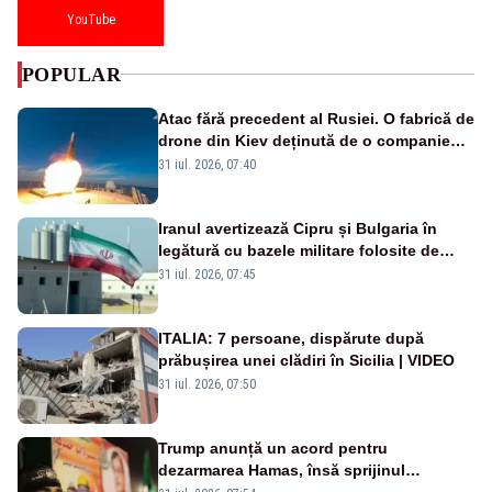
YouTube
POPULAR
Atac fără precedent al Rusiei. O fabrică de
drone din Kiev deținută de o companie
americană, distrusă de o rachetă
31 iul. 2026, 07:40
rusească
Iranul avertizează Cipru și Bulgaria în
legătură cu bazele militare folosite de
SUA
31 iul. 2026, 07:45
ITALIA: 7 persoane, dispărute după
prăbușirea unei clădiri în Sicilia | VIDEO
31 iul. 2026, 07:50
Trump anunță un acord pentru
dezarmarea Hamas, însă sprijinul
Israelului rămâne incert