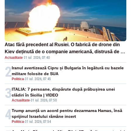
Atac fără precedent al Rusiei. O fabrică de drone din
Kiev deținută de o companie americană, distrusă de o
Actualitate
·
31 iul. 2026, 07:40
rachetă rusească
2
Iranul avertizează Cipru și Bulgaria în legătură cu bazele
militare folosite de SUA
Politica
-
31 iul. 2026, 07:45
3
ITALIA: 7 persoane, dispărute după prăbușirea unei
clădiri în Sicilia | VIDEO
Actualitate
-
31 iul. 2026, 07:50
4
Trump anunță un acord pentru dezarmarea Hamas, însă
sprijinul Israelului rămâne incert
Politica
-
31 iul. 2026, 07:54