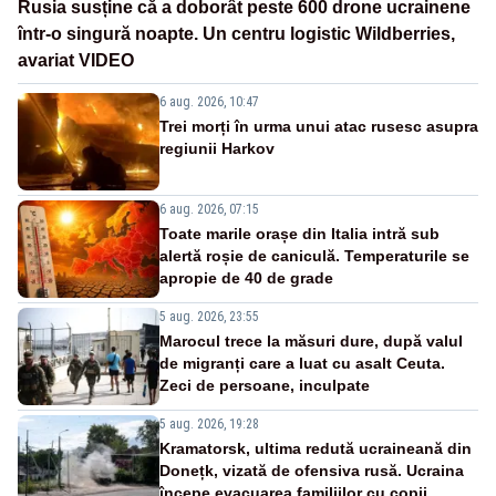
Rusia susține că a doborât peste 600 drone ucrainene
într-o singură noapte. Un centru logistic Wildberries,
avariat VIDEO
6 aug. 2026, 10:47
Trei morți în urma unui atac rusesc asupra
regiunii Harkov
6 aug. 2026, 07:15
Toate marile orașe din Italia intră sub
alertă roșie de caniculă. Temperaturile se
apropie de 40 de grade
5 aug. 2026, 23:55
Marocul trece la măsuri dure, după valul
de migranți care a luat cu asalt Ceuta.
Zeci de persoane, inculpate
5 aug. 2026, 19:28
Kramatorsk, ultima redută ucraineană din
Donețk, vizată de ofensiva rusă. Ucraina
începe evacuarea familiilor cu copii