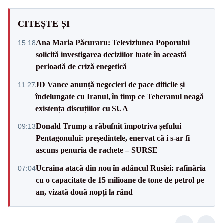
CITEȘTE ȘI
Ana Maria Păcuraru: Televiziunea Poporului
15:18
solicită investigarea deciziilor luate în această
perioadă de criză enegetică
JD Vance anunță negocieri de pace dificile și
11:27
îndelungate cu Iranul, în timp ce Teheranul neagă
existența discuțiilor cu SUA
Donald Trump a răbufnit împotriva șefului
09:13
Pentagonului: președintele, enervat că i s-ar fi
ascuns penuria de rachete – SURSE
Ucraina atacă din nou în adâncul Rusiei: rafinăria
07:04
cu o capacitate de 15 milioane de tone de petrol pe
an, vizată două nopți la rând