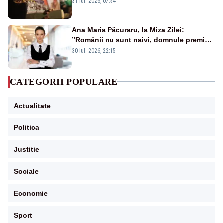
31 iul. 2026, 07:54
Ana Maria Păcuraru, la Miza Zilei:
”Românii nu sunt naivi, domnule premier
Bolojan”
30 iul. 2026, 22:15
CATEGORII POPULARE
Actualitate
Politica
Justitie
Sociale
Economie
Sport