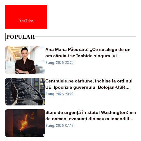
YouTube
POPULAR
Ana Maria Păcuraru: „Ce se alege de un
om căruia i se închide singura lui
portiță?”
2 aug. 2026, 23:25
Centralele pe cărbune, închise la ordinul
UE. Ipocrizia guvernului Bolojan-USR
după starea de alertă
2 aug. 2026, 23:29
Stare de urgență în statul Washington: mii
de oameni evacuați din cauza incendiilor
puternice de vegetație
3 aug. 2026, 07:19