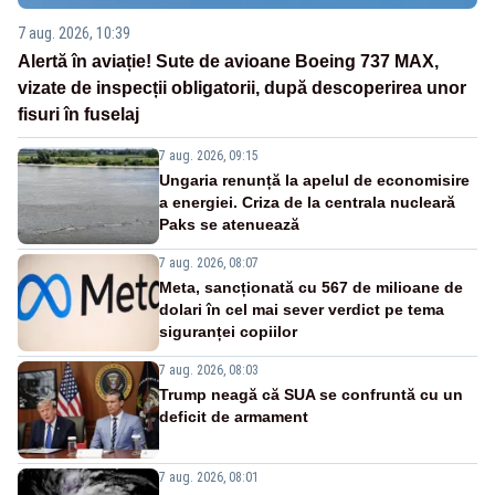
7 aug. 2026, 10:39
Alertă în aviație! Sute de avioane Boeing 737 MAX,
vizate de inspecții obligatorii, după descoperirea unor
fisuri în fuselaj
7 aug. 2026, 09:15
Ungaria renunță la apelul de economisire
a energiei. Criza de la centrala nucleară
Paks se atenuează
7 aug. 2026, 08:07
Meta, sancționată cu 567 de milioane de
dolari în cel mai sever verdict pe tema
siguranței copiilor
7 aug. 2026, 08:03
Trump neagă că SUA se confruntă cu un
deficit de armament
7 aug. 2026, 08:01