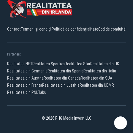
Contact
Termeni și condiții
Politică de confidențialitate
Cod de conduită
Parteneri:
Realitatea.NET
Realitatea Sportiva
Realitatea Star
Realitatea din UK
Realitatea din Germania
Realitatea din Spania
Realitatea din Italia
Realitatea din Austria
Realitatea din Canada
Realitatea din SUA
Realitatea din Franta
Realitatea din Justitie
Realitatea din UDMR
Realitatea din PNL
Tabu
© 2026 PHG Media Invest LLC
YouTube