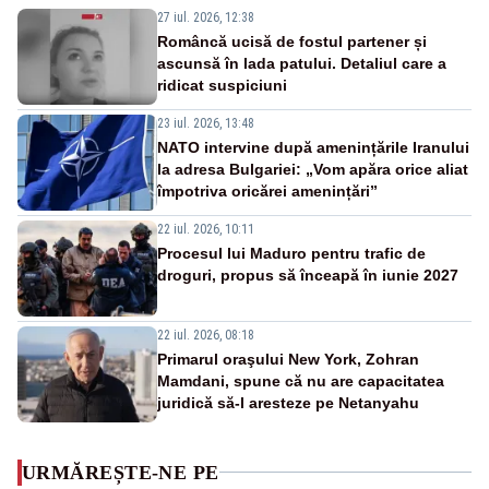
27 iul. 2026, 12:38
Româncă ucisă de fostul partener și
ascunsă în lada patului. Detaliul care a
ridicat suspiciuni
23 iul. 2026, 13:48
NATO intervine după amenințările Iranului
la adresa Bulgariei: „Vom apăra orice aliat
împotriva oricărei amenințări”
22 iul. 2026, 10:11
Procesul lui Maduro pentru trafic de
droguri, propus să înceapă în iunie 2027
22 iul. 2026, 08:18
Primarul oraşului New York, Zohran
Mamdani, spune că nu are capacitatea
juridică să-l aresteze pe Netanyahu
URMĂREȘTE-NE PE