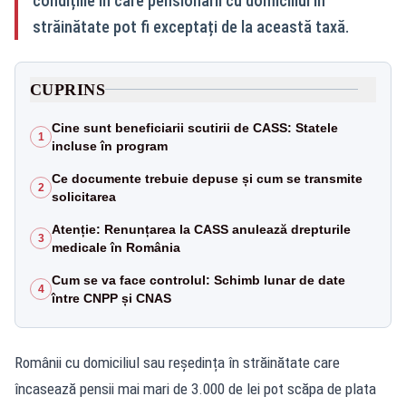
condițiile în care pensionarii cu domiciliul în
străinătate pot fi exceptați de la această taxă.
CUPRINS
Cine sunt beneficiarii scutirii de CASS: Statele
1
incluse în program
Ce documente trebuie depuse și cum se transmite
2
solicitarea
Atenție: Renunțarea la CASS anulează drepturile
3
medicale în România
Cum se va face controlul: Schimb lunar de date
4
între CNPP și CNAS
Românii cu domiciliul sau reședința în străinătate care
încasează pensii mai mari de 3.000 de lei pot scăpa de plata