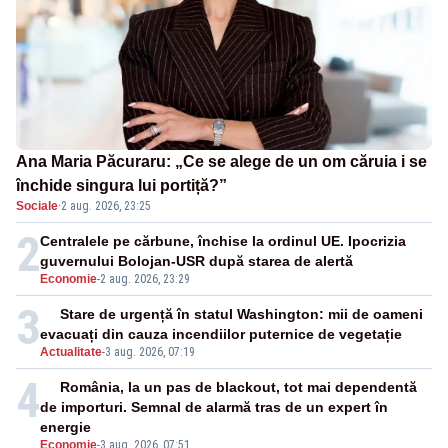
Ana Maria Păcuraru: „Ce se alege de un om căruia i se
închide singura lui portiță?”
Sociale
·
2 aug. 2026, 23:25
2
Centralele pe cărbune, închise la ordinul UE. Ipocrizia
guvernului Bolojan-USR după starea de alertă
Economie
-
2 aug. 2026, 23:29
3
Stare de urgență în statul Washington: mii de oameni
evacuați din cauza incendiilor puternice de vegetație
Actualitate
-
3 aug. 2026, 07:19
4
România, la un pas de blackout, tot mai dependentă
de importuri. Semnal de alarmă tras de un expert în
energie
Economie
-
3 aug. 2026, 07:51