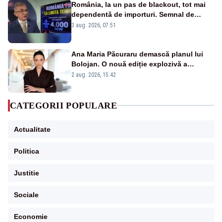
România, la un pas de blackout, tot mai
dependentă de importuri. Semnal de
alarmă tras de un expert în energie
3 aug. 2026, 07:51
Ana Maria Păcuraru demască planul lui
Bolojan. O nouă ediție explozivă a
emisiunii „Miza Zilei” la Realitatea PLUS
2 aug. 2026, 15:42
CATEGORII POPULARE
Actualitate
Politica
Justitie
Sociale
Economie