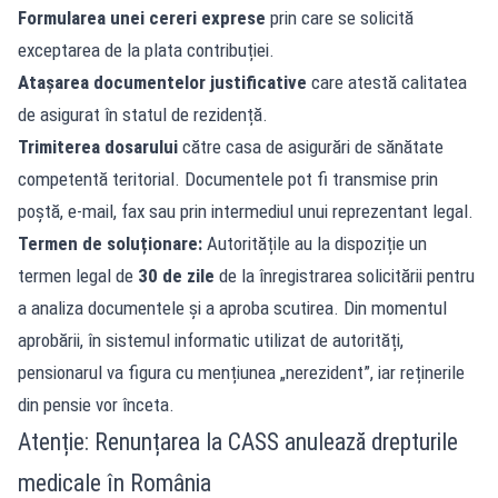
Formularea unei cereri exprese
prin care se solicită
exceptarea de la plata contribuției.
Atașarea documentelor justificative
care atestă calitatea
de asigurat în statul de rezidență.
Trimiterea dosarului
către casa de asigurări de sănătate
competentă teritorial. Documentele pot fi transmise prin
poștă, e-mail, fax sau prin intermediul unui reprezentant legal.
Termen de soluționare:
Autoritățile au la dispoziție un
termen legal de
30 de zile
de la înregistrarea solicitării pentru
a analiza documentele și a aproba scutirea. Din momentul
aprobării, în sistemul informatic utilizat de autorități,
pensionarul va figura cu mențiunea „nerezident”, iar reținerile
din pensie vor înceta.
Atenție: Renunțarea la CASS anulează drepturile
medicale în România