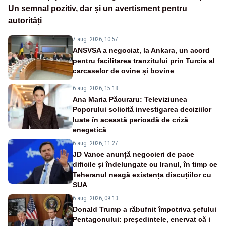
Un semnal pozitiv, dar și un avertisment pentru
autorități
7 aug. 2026, 10:57
ANSVSA a negociat, la Ankara, un acord
pentru facilitarea tranzitului prin Turcia al
carcaselor de ovine și bovine
6 aug. 2026, 15:18
Ana Maria Păcuraru: Televiziunea
Poporului solicită investigarea deciziilor
luate în această perioadă de criză
enegetică
6 aug. 2026, 11:27
JD Vance anunță negocieri de pace
dificile și îndelungate cu Iranul, în timp ce
Teheranul neagă existența discuțiilor cu
SUA
6 aug. 2026, 09:13
Donald Trump a răbufnit împotriva șefului
Pentagonului: președintele, enervat că i