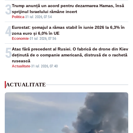
3
Trump anunță un acord pentru dezarmarea Hamas, însă
sprijinul Israelului rămâne incert
Politica
-
31 iul. 2026, 07:54
4
Eurostat: șomajul a rămas stabil în iunie 2026 la 6,3% în
zona euro și 6,0% în UE
Economie
-
31 iul. 2026, 07:56
5
Atac fără precedent al Rusiei. O fabrică de drone din Kiev
deținută de o companie americană, distrusă de o rachetă
rusească
Actualitate
-
31 iul. 2026, 07:40
ACTUALITATE