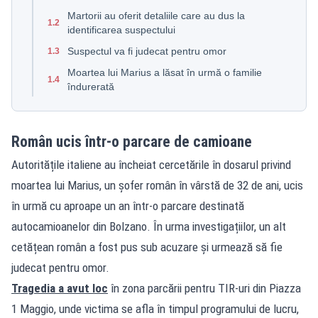
Martorii au oferit detaliile care au dus la
1.2
identificarea suspectului
Suspectul va fi judecat pentru omor
1.3
Moartea lui Marius a lăsat în urmă o familie
1.4
îndurerată
Român ucis într-o parcare de camioane
Autoritățile italiene au încheiat cercetările în dosarul privind
moartea lui Marius, un șofer român în vârstă de 32 de ani, ucis
în urmă cu aproape un an într-o parcare destinată
autocamioanelor din Bolzano. În urma investigațiilor, un alt
cetățean român a fost pus sub acuzare și urmează să fie
judecat pentru omor.
Tragedia a avut loc
în zona parcării pentru TIR-uri din Piazza
1 Maggio, unde victima se afla în timpul programului de lucru,