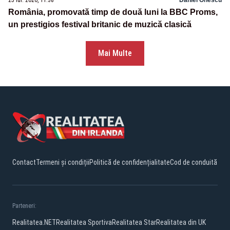
25 iul. 2026, 11:38
Daniel Onescu
România, promovată timp de două luni la BBC Proms,
un prestigios festival britanic de muzică clasică
Mai Multe
Contact
Termeni și condiții
Politică de confidențialitate
Cod de conduită
Parteneri:
Realitatea.NET
Realitatea Sportiva
Realitatea Star
Realitatea din UK