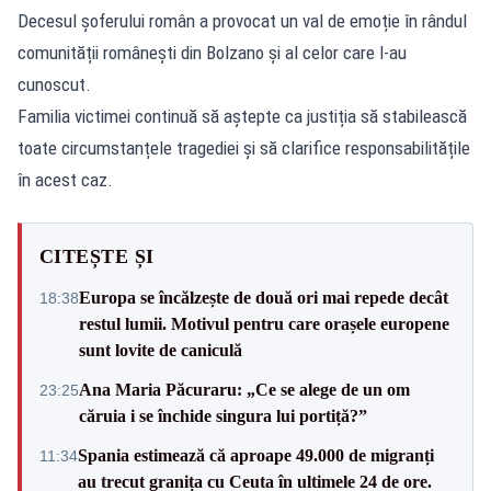
Decesul șoferului român a provocat un val de emoție în rândul
comunității românești din Bolzano și al celor care l-au
cunoscut.
Familia victimei continuă să aștepte ca justiția să stabilească
toate circumstanțele tragediei și să clarifice responsabilitățile
în acest caz.
CITEȘTE ȘI
Europa se încălzește de două ori mai repede decât
18:38
restul lumii. Motivul pentru care orașele europene
sunt lovite de caniculă
Ana Maria Păcuraru: „Ce se alege de un om
23:25
căruia i se închide singura lui portiță?”
Spania estimează că aproape 49.000 de migranți
11:34
au trecut granița cu Ceuta în ultimele 24 de ore.