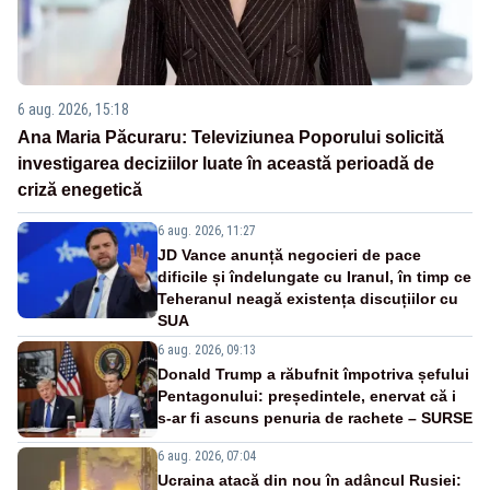
6 aug. 2026, 15:18
Ana Maria Păcuraru: Televiziunea Poporului solicită
investigarea deciziilor luate în această perioadă de
criză enegetică
6 aug. 2026, 11:27
JD Vance anunță negocieri de pace
dificile și îndelungate cu Iranul, în timp ce
Teheranul neagă existența discuțiilor cu
SUA
6 aug. 2026, 09:13
Donald Trump a răbufnit împotriva șefului
Pentagonului: președintele, enervat că i
s-ar fi ascuns penuria de rachete – SURSE
6 aug. 2026, 07:04
Ucraina atacă din nou în adâncul Rusiei: