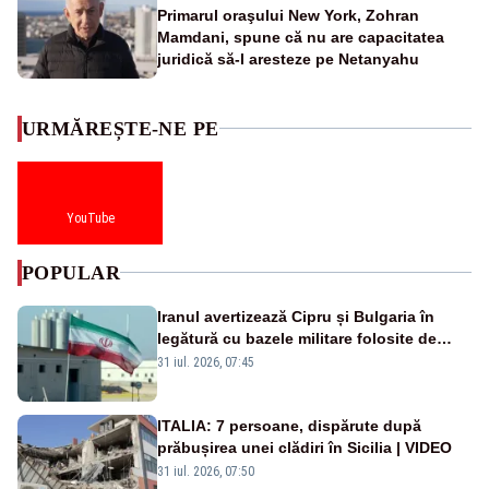
Primarul oraşului New York, Zohran
Mamdani, spune că nu are capacitatea
juridică să-l aresteze pe Netanyahu
URMĂREȘTE-NE PE
YouTube
POPULAR
Iranul avertizează Cipru și Bulgaria în
legătură cu bazele militare folosite de
SUA
31 iul. 2026, 07:45
ITALIA: 7 persoane, dispărute după
prăbușirea unei clădiri în Sicilia | VIDEO
31 iul. 2026, 07:50