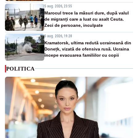
5 aug. 2026, 23:55
Marocul trece la măsuri dure, după valul
de migranți care a luat cu asalt Ceuta.
Zeci de persoane, inculpate
5 aug. 2026, 19:28
Kramatorsk, ultima redută ucraineană din
Donețk, vizată de ofensiva rusă. Ucraina
începe evacuarea familiilor cu copii
POLITICA