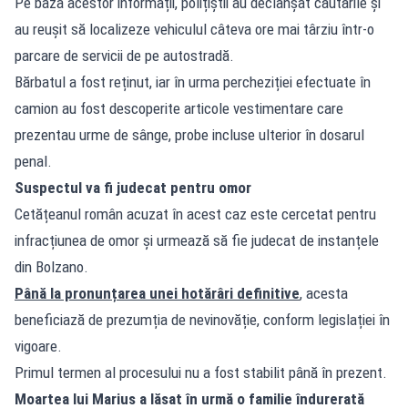
Pe baza acestor informații, polițiștii au declanșat căutările și
au reușit să localizeze vehiculul câteva ore mai târziu într-o
parcare de servicii de pe autostradă.
Bărbatul a fost reținut, iar în urma percheziției efectuate în
camion au fost descoperite articole vestimentare care
prezentau urme de sânge, probe incluse ulterior în dosarul
penal.
Suspectul va fi judecat pentru omor
Cetățeanul român acuzat în acest caz este cercetat pentru
infracțiunea de omor și urmează să fie judecat de instanțele
din Bolzano.
Până la pronunțarea unei hotărâri definitive
, acesta
beneficiază de prezumția de nevinovăție, conform legislației în
vigoare.
Primul termen al procesului nu a fost stabilit până în prezent.
Moartea lui Marius a lăsat în urmă o familie îndurerată