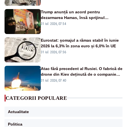
Trump anunță un acord pentru
dezarmarea Hamas, însă sprijinul
Israelului rămâne incert
31 iul. 2026, 07:54
Eurostat: șomajul a rămas stabil în iunie
2026 la 6,3% în zona euro și 6,0% în UE
31 iul. 2026, 07:56
Atac fără precedent al Rusiei. O fabrică de
drone din Kiev deținută de o companie
americană, distrusă de o rachetă
31 iul. 2026, 07:40
rusească
CATEGORII POPULARE
Actualitate
Politica