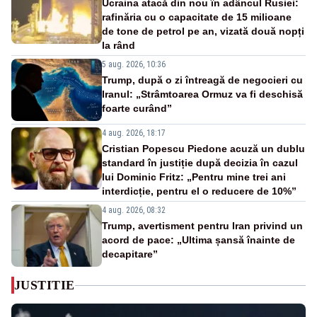
Ucraina atacă din nou în adâncul Rusiei:
rafinăria cu o capacitate de 15 milioane
de tone de petrol pe an, vizată două nopți
la rând
5 aug. 2026, 10:36
Trump, după o zi întreagă de negocieri cu
Iranul: „Strâmtoarea Ormuz va fi deschisă
foarte curând”
4 aug. 2026, 18:17
Cristian Popescu Piedone acuză un dublu
standard în justiție după decizia în cazul
lui Dominic Fritz: „Pentru mine trei ani
interdicție, pentru el o reducere de 10%”
4 aug. 2026, 08:32
Trump, avertisment pentru Iran privind un
acord de pace: „Ultima șansă înainte de
decapitare”
JUSTITIE