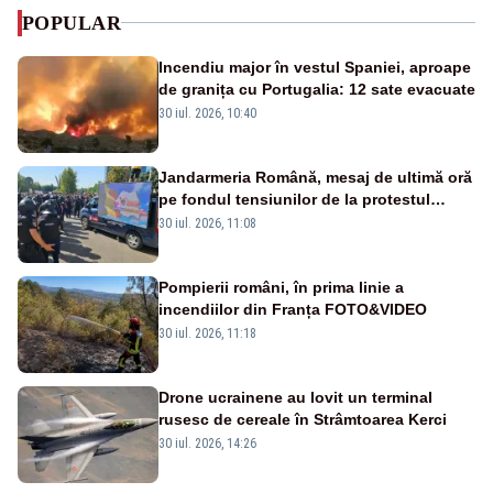
POPULAR
Incendiu major în vestul Spaniei, aproape
de granița cu Portugalia: 12 sate evacuate
30 iul. 2026, 10:40
Jandarmeria Română, mesaj de ultimă oră
pe fondul tensiunilor de la protestul
masiv al fermierilor - VIDEO
30 iul. 2026, 11:08
Pompierii români, în prima linie a
incendiilor din Franța FOTO&VIDEO
30 iul. 2026, 11:18
Drone ucrainene au lovit un terminal
rusesc de cereale în Strâmtoarea Kerci
30 iul. 2026, 14:26