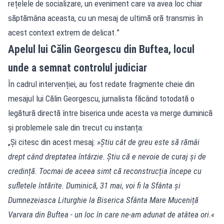
rețelele de socializare, un eveniment care va avea loc chiar
săptămâna aceasta, cu un mesaj de ultimă oră transmis în
acest context extrem de delicat.”
Apelul lui Călin Georgescu din Buftea, locul
unde a semnat controlul judiciar
În cadrul intervenției, au fost redate fragmente cheie din
mesajul lui Călin Georgescu, jurnalista făcând totodată o
legătură directă între biserica unde acesta va merge duminică
și problemele sale din trecut cu instanța:
„Și citesc din acest mesaj:
»Știu cât de greu este să rămâi
drept când dreptatea întârzie. Știu că e nevoie de curaj și de
credință. Tocmai de aceea simt că reconstrucția începe cu
sufletele întărite. Duminică, 31 mai, voi fi la Sfânta și
Dumnezeiasca Liturghie la Biserica Sfânta Mare Muceniță
Varvara din Buftea - un loc în care ne-am adunat de atâtea ori.«