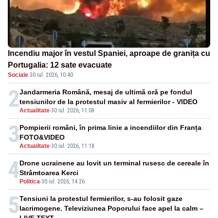
Incendiu major în vestul Spaniei, aproape de granița cu
Portugalia: 12 sate evacuate
Sociale
·
30 iul. 2026, 10:40
2
Jandarmeria Română, mesaj de ultimă oră pe fondul
tensiunilor de la protestul masiv al fermierilor - VIDEO
Actualitate
-
30 iul. 2026, 11:08
3
Pompierii români, în prima linie a incendiilor din Franța
FOTO&VIDEO
Actualitate
-
30 iul. 2026, 11:18
4
Drone ucrainene au lovit un terminal rusesc de cereale în
Strâmtoarea Kerci
Politica
-
30 iul. 2026, 14:26
5
Tensiuni la protestul fermierilor, s-au folosit gaze
lacrimogene. Televiziunea Poporului face apel la calm –
LIVE TEXT