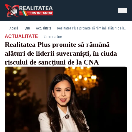
Acasă
Știri
Actualitate
Realitatea Plus promite să rămână alături de liderii suveraniști, în ciuda riscului de sancțiuni de la CNA
·
ACTUALITATE
2 min citire
Realitatea Plus promite să rămână
alături de liderii suveraniști, în ciuda
riscului de sancțiuni de la CNA