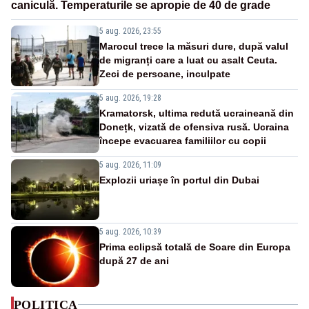
caniculă. Temperaturile se apropie de 40 de grade
5 aug. 2026, 23:55
Marocul trece la măsuri dure, după valul
de migranți care a luat cu asalt Ceuta.
Zeci de persoane, inculpate
5 aug. 2026, 19:28
Kramatorsk, ultima redută ucraineană din
Donețk, vizată de ofensiva rusă. Ucraina
începe evacuarea familiilor cu copii
5 aug. 2026, 11:09
Explozii uriașe în portul din Dubai
5 aug. 2026, 10:39
Prima eclipsă totală de Soare din Europa
după 27 de ani
POLITICA