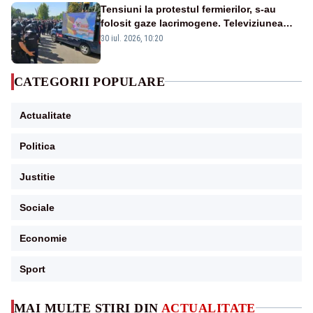
Tensiuni la protestul fermierilor, s-au
folosit gaze lacrimogene. Televiziunea
Poporului face apel la calm – LIVE TEXT
30 iul. 2026, 10:20
CATEGORII POPULARE
Actualitate
Politica
Justitie
Sociale
Economie
Sport
MAI MULTE ȘTIRI DIN
ACTUALITATE