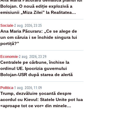
2
Ana Maria Păcuraru demască planul lui
Bolojan. O nouă ediție explozivă a
emisiunii „Miza Zilei” la Realitatea
PLUS
3
Sociale
-
2 aug. 2026, 23:25
Ana Maria Păcuraru: „Ce se alege de
un om căruia i se închide singura lui
portiță?”
4
Economie
-
2 aug. 2026, 23:29
Centralele pe cărbune, închise la
ordinul UE. Ipocrizia guvernului
Bolojan-USR după starea de alertă
5
Politica
-
1 aug. 2026, 11:09
Trump, dezvăluire șocantă despre
acordul cu Kievul: Statele Unite pot lua
«aproape tot ce vor» din minele
Ucrainei”