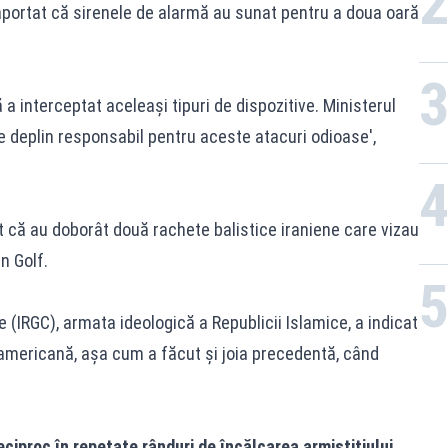
portat că sirenele de alarmă au sunat pentru a doua oară
a interceptat aceleași tipuri de dispozitive. Ministerul
e deplin responsabil pentru aceste atacuri odioase',
at că au doborât două rachete balistice iraniene care vizau
n Golf.
 (IRGC), armata ideologică a Republicii Islamice, a indicat
 americană, așa cum a făcut și joia precedentă, când
eciproc în repetate rânduri de încălcarea armistițiului