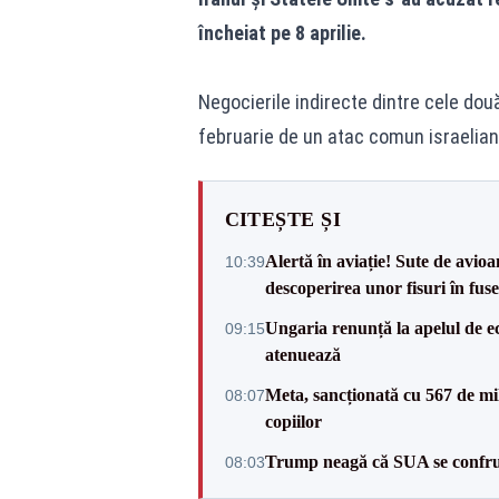
încheiat pe 8 aprilie.
Negocierile indirecte dintre cele dou
februarie de un atac comun israelian
CITEȘTE ȘI
Alertă în aviație! Sute de avio
10:39
descoperirea unor fisuri în fuse
Ungaria renunță la apelul de ec
09:15
atenuează
Meta, sancționată cu 567 de mil
08:07
copiilor
Trump neagă că SUA se confru
08:03