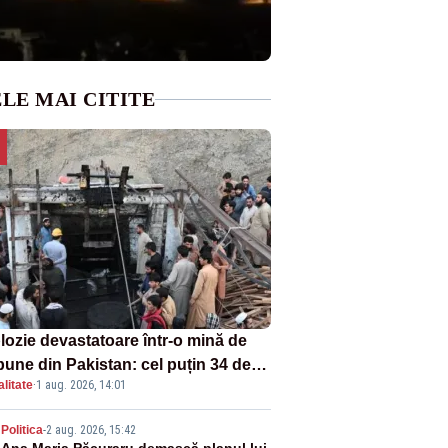
LE MAI CITITE
lozie devastatoare într-o mină de
bune din Pakistan: cel puțin 34 de
litate
·
1 aug. 2026, 14:01
ți - VIDEO
Politica
-
2 aug. 2026, 15:42