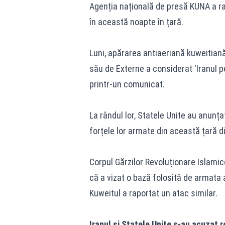
Agenția națională de presă KUNA a ra
în această noapte în țară.
Luni, apărarea antiaeriană kuweitiană 
său de Externe a considerat 'Iranul p
printr-un comunicat.
La rândul lor, Statele Unite au anunț
forțele lor armate din această țară di
Corpul Gărzilor Revoluționare Islamice
că a vizat o bază folosită de armata
Kuweitul a raportat un atac similar.
Iranul și Statele Unite s-au acuzat r