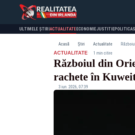
ULTIMELE ȘTIRI
ACTUALITATE
ECONOMIE
JUSTITIE
POLITICA
Acasă
Știri
Actualitate
Războiul
·
ACTUALITATE
1 min citire
Războiul din Orie
rachete în Kuwei
3 iun. 2026, 07:39