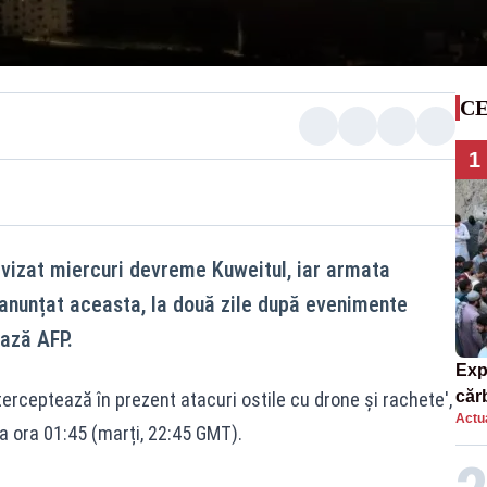
CE
1
 vizat miercuri devreme Kuweitul, iar armata
 anunțat aceasta, la două zile după evenimente
ează AFP.
Exp
căr
terceptează în prezent atacuri ostile cu drone și rachete',
Actua
mor
a ora 01:45 (marți, 22:45 GMT).