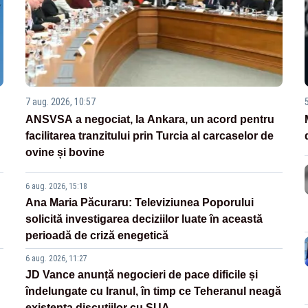
7 aug. 2026, 10:57
ANSVSA a negociat, la Ankara, un acord pentru
facilitarea tranzitului prin Turcia al carcaselor de
ovine și bovine
6 aug. 2026, 15:18
Ana Maria Păcuraru: Televiziunea Poporului
solicită investigarea deciziilor luate în această
perioadă de criză enegetică
6 aug. 2026, 11:27
JD Vance anunță negocieri de pace dificile și
îndelungate cu Iranul, în timp ce Teheranul neagă
existența discuțiilor cu SUA