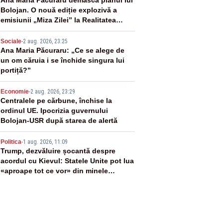
2
Ana Maria Păcuraru demască planul lui
Bolojan. O nouă ediție explozivă a
emisiunii „Miza Zilei” la Realitatea
PLUS
3
Sociale
-
2 aug. 2026, 23:25
Ana Maria Păcuraru: „Ce se alege de
un om căruia i se închide singura lui
portiță?”
4
Economie
-
2 aug. 2026, 23:29
Centralele pe cărbune, închise la
ordinul UE. Ipocrizia guvernului
Bolojan-USR după starea de alertă
5
Politica
-
1 aug. 2026, 11:09
Trump, dezvăluire șocantă despre
acordul cu Kievul: Statele Unite pot lua
«aproape tot ce vor» din minele
Ucrainei”