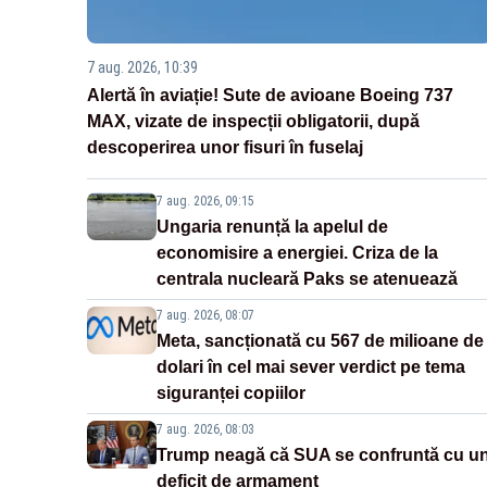
7 aug. 2026, 10:39
Alertă în aviație! Sute de avioane Boeing 737
MAX, vizate de inspecții obligatorii, după
descoperirea unor fisuri în fuselaj
7 aug. 2026, 09:15
Ungaria renunță la apelul de
economisire a energiei. Criza de la
centrala nucleară Paks se atenuează
7 aug. 2026, 08:07
Meta, sancționată cu 567 de milioane de
dolari în cel mai sever verdict pe tema
siguranței copiilor
7 aug. 2026, 08:03
Trump neagă că SUA se confruntă cu u
deficit de armament