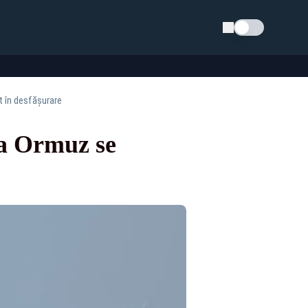
Schimba tema
t în desfășurare
ea Ormuz se