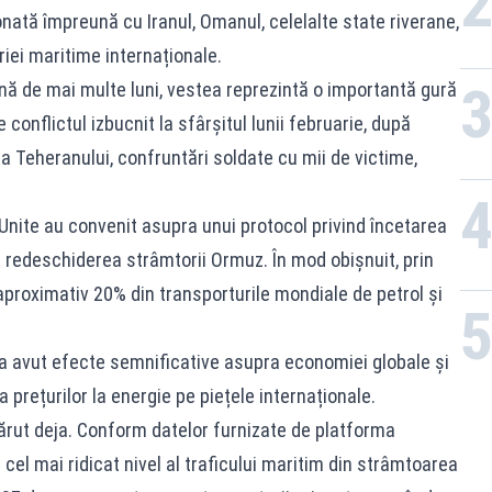
nată împreună cu Iranul, Omanul, celelalte state riverane,
riei maritime internaționale.
nă de mai multe luni, vestea reprezintă o importantă gură
conflictul izbucnit la sfârșitul lunii februarie, după
 Teheranului, confruntări soldate cu mii de victime,
Unite au convenit asupra unui protocol privind încetarea
și redeschiderea strâmtorii Ormuz. În mod obișnuit, prin
aproximativ 20% din transporturile mondiale de petrol și
 a avut efecte semnificative asupra economiei globale și
 prețurilor la energie pe piețele internaționale.
rut deja. Conform datelor furnizate de platforma
t cel mai ridicat nivel al traficului maritim din strâmtoarea