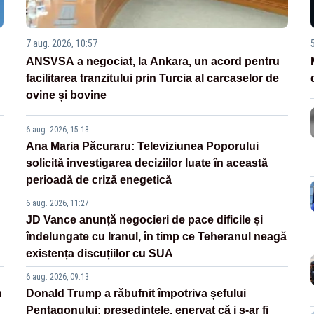
7 aug. 2026, 10:57
ANSVSA a negociat, la Ankara, un acord pentru
facilitarea tranzitului prin Turcia al carcaselor de
ovine și bovine
6 aug. 2026, 15:18
Ana Maria Păcuraru: Televiziunea Poporului
solicită investigarea deciziilor luate în această
perioadă de criză enegetică
6 aug. 2026, 11:27
JD Vance anunță negocieri de pace dificile și
îndelungate cu Iranul, în timp ce Teheranul neagă
existența discuțiilor cu SUA
6 aug. 2026, 09:13
n
Donald Trump a răbufnit împotriva șefului
Pentagonului: președintele, enervat că i s-ar fi