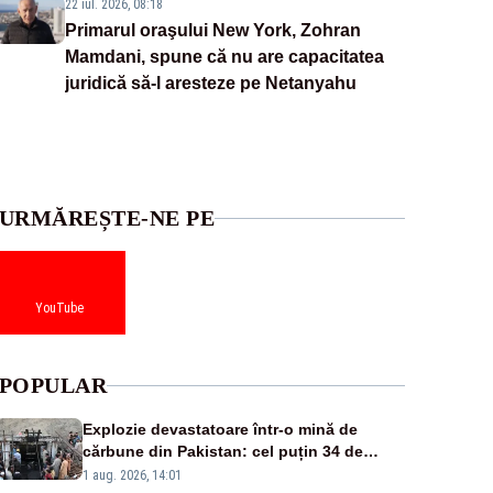
22 iul. 2026, 08:18
Primarul oraşului New York, Zohran
Mamdani, spune că nu are capacitatea
juridică să-l aresteze pe Netanyahu
URMĂREȘTE-NE PE
YouTube
POPULAR
Explozie devastatoare într-o mină de
cărbune din Pakistan: cel puțin 34 de
morți - VIDEO
1 aug. 2026, 14:01