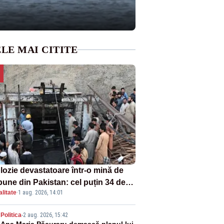
LE MAI CITITE
lozie devastatoare într-o mină de
bune din Pakistan: cel puțin 34 de
litate
·
1 aug. 2026, 14:01
ți - VIDEO
Politica
-
2 aug. 2026, 15:42