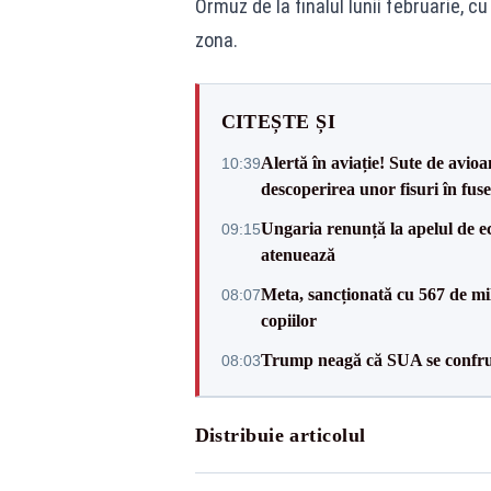
Ormuz de la finalul lunii februarie, 
zona.
CITEȘTE ȘI
Alertă în aviație! Sute de avio
10:39
descoperirea unor fisuri în fuse
Ungaria renunță la apelul de ec
09:15
atenuează
Meta, sancționată cu 567 de mil
08:07
copiilor
Trump neagă că SUA se confru
08:03
Distribuie articolul