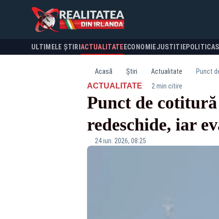
ULTIMELE ȘTIRI
ACTUALITATE
ECONOMIE
JUSTITIE
POLITICA
Acasă
Știri
Actualitate
Punct de
·
ACTUALITATE
2 min citire
Punct de cotitură
redeschide, iar e
24 iun. 2026, 08:25