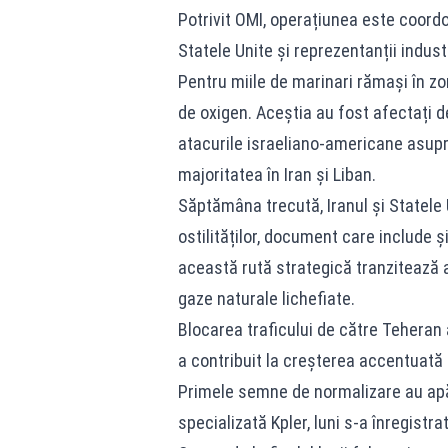
Potrivit OMI, operațiunea este coordo
Statele Unite și reprezentanții indust
Pentru miile de marinari rămași în zo
de oxigen. Aceștia au fost afectați de 
atacurile israeliano-americane asupra
majoritatea în Iran și Liban.
Săptămâna trecută, Iranul și Statele 
ostilităților, document care include 
această rută strategică tranzitează 
gaze naturale lichefiate.
Blocarea traficului de către Teheran
a contribuit la creșterea accentuată a
Primele semne de normalizare au apă
specializată Kpler, luni s-a înregistra