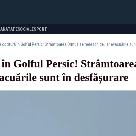
SANATATE
SOCIALE
SPORT
 cotitură în Golful Persic! Strâmtoarea Ormuz se redeschide, iar evacuările sun
 în Golful Persic! Strâmtoar
vacuările sunt în desfășurare