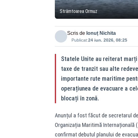
Strâmtoarea Ormuz
Scris de
Ionuț Nichita
Publicat:
24 iun. 2026, 08:25
Statele Unite au reiterat marț
taxe de tranzit sau alte redev
importante rute maritime pentr
operațiunea de evacuare a cel
blocați în zonă.
Anunțul a fost făcut de secretarul de
Organizația Maritimă Internațională (
confirmat debutul planului de evacua