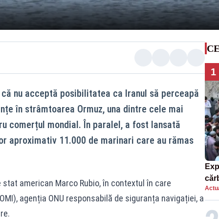
CE
1
i că nu acceptă posibilitatea ca Iranul să perceapă
ențe în strâmtoarea Ormuz, una dintre cele mai
u comerțul mondial. În paralel, a fost lansată
or aproximativ 11.000 de marinari care au rămas
Exp
căr
 stat american Marco Rubio, în contextul în care
Actua
mor
OMI), agenția ONU responsabilă de siguranța navigației, a
re.