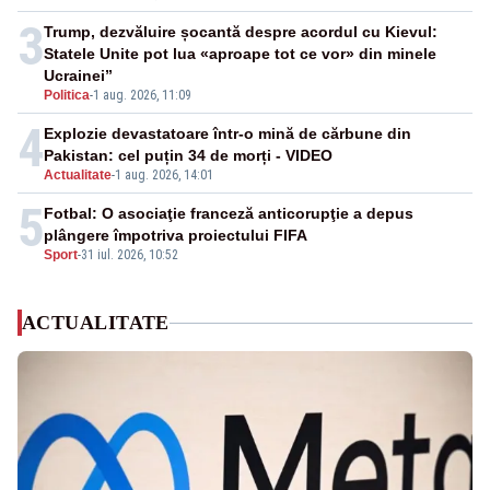
3
Trump, dezvăluire șocantă despre acordul cu Kievul:
Statele Unite pot lua «aproape tot ce vor» din minele
Ucrainei”
Politica
-
1 aug. 2026, 11:09
4
Explozie devastatoare într-o mină de cărbune din
Pakistan: cel puțin 34 de morți - VIDEO
Actualitate
-
1 aug. 2026, 14:01
5
Fotbal: O asociaţie franceză anticorupţie a depus
plângere împotriva proiectului FIFA
Sport
-
31 iul. 2026, 10:52
ACTUALITATE