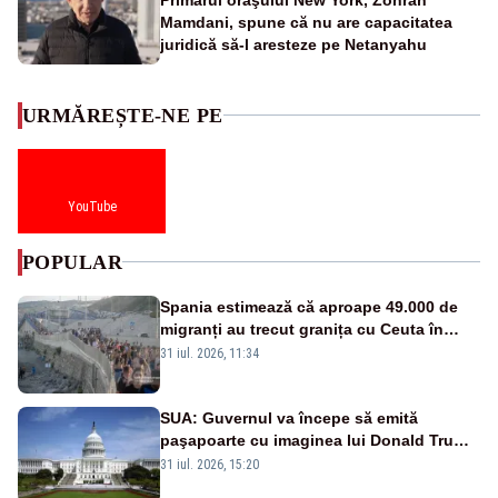
Mamdani, spune că nu are capacitatea
juridică să-l aresteze pe Netanyahu
URMĂREȘTE-NE PE
YouTube
POPULAR
Spania estimează că aproape 49.000 de
migranți au trecut granița cu Ceuta în
ultimele 24 de ore. Bilanțul morților a
31 iul. 2026, 11:34
ajuns la 19
SUA: Guvernul va începe să emită
paşapoarte cu imaginea lui Donald Trump
începând cu 8 august
31 iul. 2026, 15:20