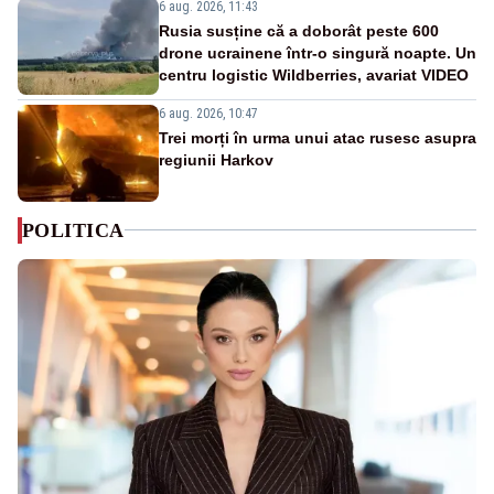
6 aug. 2026, 11:43
Rusia susține că a doborât peste 600
drone ucrainene într-o singură noapte. Un
centru logistic Wildberries, avariat VIDEO
6 aug. 2026, 10:47
Trei morți în urma unui atac rusesc asupra
regiunii Harkov
POLITICA