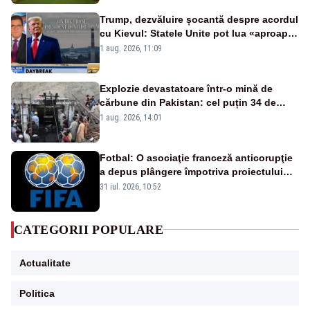
Trump, dezvăluire șocantă despre acordul
cu Kievul: Statele Unite pot lua «aproape
tot ce vor» din minele Ucrainei”
1 aug. 2026, 11:09
Explozie devastatoare într-o mină de
cărbune din Pakistan: cel puțin 34 de
morți - VIDEO
1 aug. 2026, 14:01
Fotbal: O asociaţie franceză anticorupţie
a depus plângere împotriva proiectului
FIFA
31 iul. 2026, 10:52
CATEGORII POPULARE
Actualitate
Politica