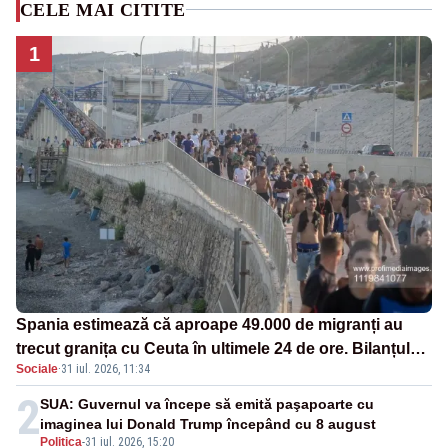
CELE MAI CITITE
1
Spania estimează că aproape 49.000 de migranți au
trecut granița cu Ceuta în ultimele 24 de ore. Bilanțul
Sociale
·
31 iul. 2026, 11:34
morților a ajuns la 19
2
SUA: Guvernul va începe să emită paşapoarte cu
imaginea lui Donald Trump începând cu 8 august
Politica
-
31 iul. 2026, 15:20