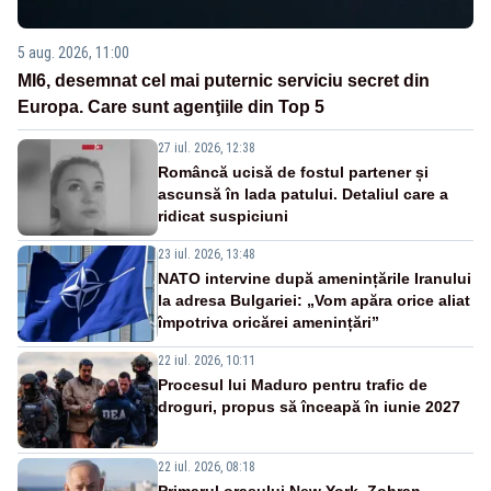
5 aug. 2026, 11:00
MI6, desemnat cel mai puternic serviciu secret din
Europa. Care sunt agenţiile din Top 5
27 iul. 2026, 12:38
Româncă ucisă de fostul partener și
ascunsă în lada patului. Detaliul care a
ridicat suspiciuni
23 iul. 2026, 13:48
NATO intervine după amenințările Iranului
la adresa Bulgariei: „Vom apăra orice aliat
împotriva oricărei amenințări”
22 iul. 2026, 10:11
Procesul lui Maduro pentru trafic de
droguri, propus să înceapă în iunie 2027
22 iul. 2026, 08:18
Primarul oraşului New York, Zohran