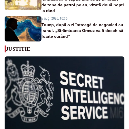
de tone de petrol pe an, vizată două nopți
la rând
5 aug. 2026, 10:36
Trump, după o zi întreagă de negocieri cu
Iranul: „Strâmtoarea Ormuz va fi deschisă
foarte curând”
JUSTITIE