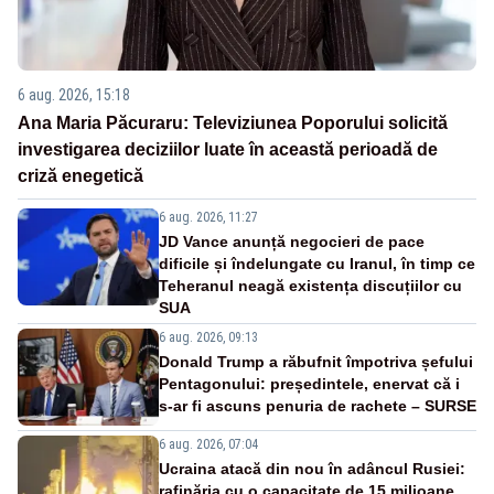
6 aug. 2026, 15:18
Ana Maria Păcuraru: Televiziunea Poporului solicită
investigarea deciziilor luate în această perioadă de
criză enegetică
6 aug. 2026, 11:27
JD Vance anunță negocieri de pace
dificile și îndelungate cu Iranul, în timp ce
Teheranul neagă existența discuțiilor cu
SUA
6 aug. 2026, 09:13
Donald Trump a răbufnit împotriva șefului
Pentagonului: președintele, enervat că i
s-ar fi ascuns penuria de rachete – SURSE
6 aug. 2026, 07:04
Ucraina atacă din nou în adâncul Rusiei:
rafinăria cu o capacitate de 15 milioane