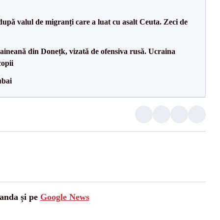
upă valul de migranți care a luat cu asalt Ceuta. Zeci de
ineană din Donețk, vizată de ofensiva rusă. Ucraina
copii
ubai
landa și pe
Google News