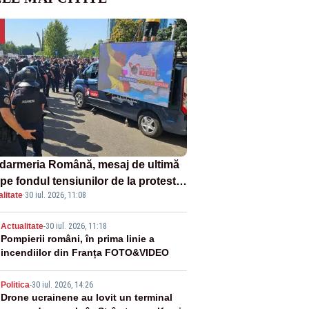
darmeria Română, mesaj de ultimă
pe fondul tensiunilor de la protestul
litate
·
30 iul. 2026, 11:08
v al fermierilor - VIDEO
2
Actualitate
-
30 iul. 2026, 11:18
Pompierii români, în prima linie a
incendiilor din Franța FOTO&VIDEO
3
Politica
-
30 iul. 2026, 14:26
Drone ucrainene au lovit un terminal