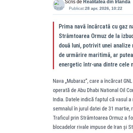
Scris de
Realitatea din Irlanda
Publicat:
28 apr. 2026, 10:22
Prima navă încărcată cu gaz nat
Strâmtoarea Ormuz de la izbucni
două luni, potrivit unei analiz
de urmărire maritimă, ar putea 
energetic într-una dintre cele 
Nava „Mubaraz”, care a încărcat GNL l
operată de Abu Dhabi National Oil Co
India. Datele indică faptul că vasul a
semnalul în jurul datei de 31 martie, 
Traficul prin Strâmtoarea Ormuz a fos
blocadelor rivale impuse de Iran și S