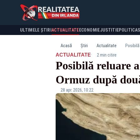
ULTIMELE ȘTIRI
ACTUALITATE
ECONOMIE
JUSTITIE
POLITICA
Acasă
Știri
Actualitate
Posibilă
·
ACTUALITATE
2 min citire
Posibilă reluare 
Ormuz după două 
28 apr. 2026, 10:22