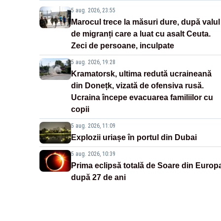
5 aug. 2026, 23:55
Marocul trece la măsuri dure, după valul
de migranți care a luat cu asalt Ceuta.
Zeci de persoane, inculpate
5 aug. 2026, 19:28
Kramatorsk, ultima redută ucraineană
din Donețk, vizată de ofensiva rusă.
Ucraina începe evacuarea familiilor cu
copii
5 aug. 2026, 11:09
Explozii uriașe în portul din Dubai
5 aug. 2026, 10:39
Prima eclipsă totală de Soare din Europ
după 27 de ani