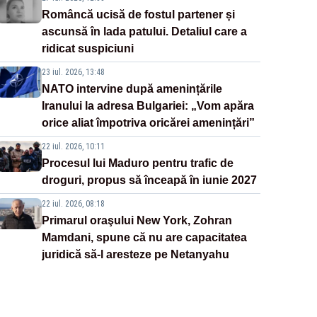
Româncă ucisă de fostul partener și
ascunsă în lada patului. Detaliul care a
ridicat suspiciuni
23 iul. 2026, 13:48
NATO intervine după amenințările
Iranului la adresa Bulgariei: „Vom apăra
orice aliat împotriva oricărei amenințări”
22 iul. 2026, 10:11
Procesul lui Maduro pentru trafic de
droguri, propus să înceapă în iunie 2027
22 iul. 2026, 08:18
Primarul oraşului New York, Zohran
Mamdani, spune că nu are capacitatea
juridică să-l aresteze pe Netanyahu