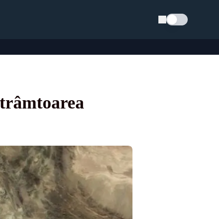
Schimba tema
Strâmtoarea