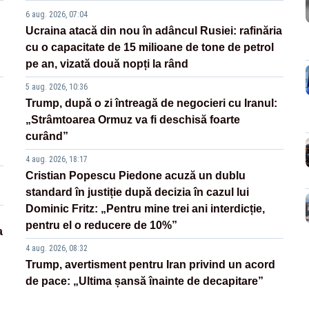
6 aug. 2026, 07:04
Ucraina atacă din nou în adâncul Rusiei: rafinăria
cu o capacitate de 15 milioane de tone de petrol
pe an, vizată două nopți la rând
5 aug. 2026, 10:36
Trump, după o zi întreagă de negocieri cu Iranul:
„Strâmtoarea Ormuz va fi deschisă foarte
curând”
4 aug. 2026, 18:17
Cristian Popescu Piedone acuză un dublu
standard în justiție după decizia în cazul lui
Dominic Fritz: „Pentru mine trei ani interdicție,
pentru el o reducere de 10%”
a
4 aug. 2026, 08:32
Trump, avertisment pentru Iran privind un acord
de pace: „Ultima șansă înainte de decapitare”