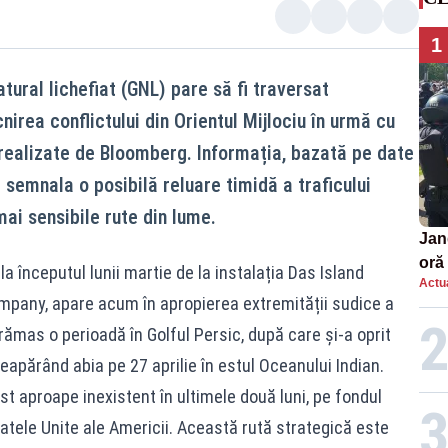
1
ural lichefiat (GNL) pare să fi traversat
rea conflictului din Orientul Mijlociu în urmă cu
e realizate de Bloomberg. Informația, bazată pe date
semnala o posibilă reluare timidă a traficului
mai sensibile rute din lume.
Jan
oră 
a începutul lunii martie de la instalația Das Island
Actua
masi
mpany, apare acum în apropierea extremității sudice a
 rămas o perioadă în Golful Persic, după care și-a oprit
reapărând abia pe 27 aprilie în estul Oceanului Indian.
t aproape inexistent în ultimele două luni, pe fondul
tatele Unite ale Americii. Această rută strategică este