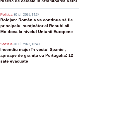
rusesc de cereale în Strâmtoarea Kerci
4
Politica
-
30 iul. 2026, 14:34
Bolojan: România va continua să fie
principalul susţinător al Republicii
Moldova la nivelul Uniunii Europene
5
Sociale
-
30 iul. 2026, 10:40
Incendiu major în vestul Spaniei,
aproape de granița cu Portugalia: 12
sate evacuate