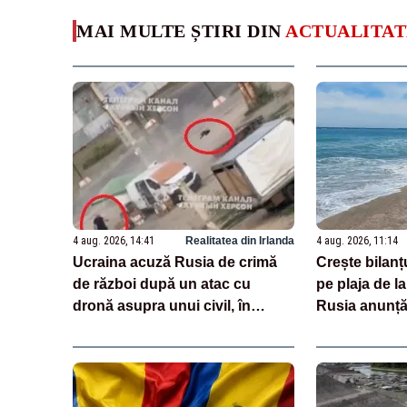
MAI MULTE ȘTIRI DIN
ACTUALITAT
4 aug. 2026, 14:41
Realitatea din Irlanda
4 aug. 2026, 11:14
Ucraina acuză Rusia de crimă
Crește bilanț
de război după un atac cu
pe plaja de l
dronă asupra unui civil, în
Rusia anunță 
Herson. Momentul a fost filmat
de răniți
VIDEO