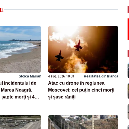
E
Stoica Marian
4 aug. 2026, 10:08
Realitatea din Irlanda
ul incidentului de
Atac cu drone în regiunea
a Marea Neagră.
Moscovei: cel puțin cinci morți
șapte morți și 40
și șase răniți