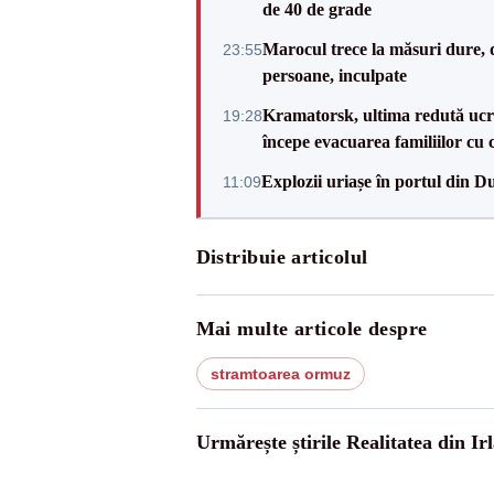
de 40 de grade
Marocul trece la măsuri dure, d
23:55
persoane, inculpate
Kramatorsk, ultima redută ucra
19:28
începe evacuarea familiilor cu 
Explozii uriașe în portul din D
11:09
Distribuie articolul
Mai multe articole despre
stramtoarea ormuz
Urmărește știrile Realitatea din Ir