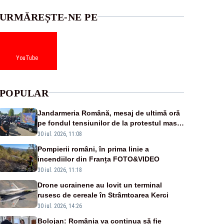
URMĂREȘTE-NE PE
YouTube
POPULAR
Jandarmeria Română, mesaj de ultimă oră
pe fondul tensiunilor de la protestul masiv
al fermierilor - VIDEO
30 iul. 2026, 11:08
Pompierii români, în prima linie a
incendiilor din Franța FOTO&VIDEO
30 iul. 2026, 11:18
Drone ucrainene au lovit un terminal
rusesc de cereale în Strâmtoarea Kerci
30 iul. 2026, 14:26
Bolojan: România va continua să fie