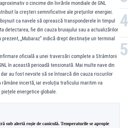
 aproximativ o cincime din livrările mondiale de GNL
ribuit la creșteri semnificative ale prețurilor energiei.
eobișnuit ca navele să oprească transponderele în timpul
ita detectarea, fie din cauza bruiajului sau a actualizărilor
n prezent, „Mubaraz” indică drept destinație un terminal
nfirmare oficială a unei traversări complete a Strâmtorii
GNL în această perioadă tensionată. Mai multe nave din
 dar au fost nevoite să se întoarcă din cauza riscurilor
a rămâne incertă, iar evoluția traficului maritim va
 piețele energetice globale.
tră sub alertă roșie de caniculă. Temperaturile se apropie