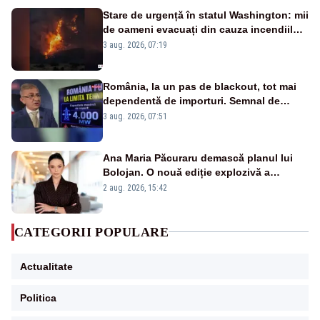
Stare de urgență în statul Washington: mii
de oameni evacuați din cauza incendiilor
puternice de vegetație
3 aug. 2026, 07:19
România, la un pas de blackout, tot mai
dependentă de importuri. Semnal de
alarmă tras de un expert în energie
3 aug. 2026, 07:51
Ana Maria Păcuraru demască planul lui
Bolojan. O nouă ediție explozivă a
emisiunii „Miza Zilei” la Realitatea PLUS
2 aug. 2026, 15:42
CATEGORII POPULARE
Actualitate
Politica