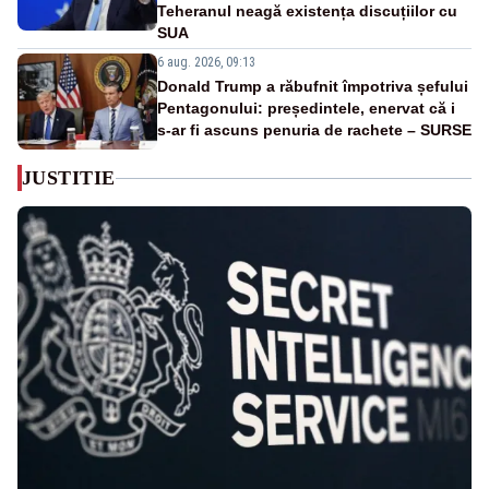
Teheranul neagă existența discuțiilor cu
SUA
6 aug. 2026, 09:13
Donald Trump a răbufnit împotriva șefului
Pentagonului: președintele, enervat că i
s-ar fi ascuns penuria de rachete – SURSE
JUSTITIE