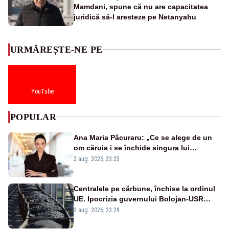
Mamdani, spune că nu are capacitatea
juridică să-l aresteze pe Netanyahu
URMĂREȘTE-NE PE
YouTube
POPULAR
Ana Maria Păcuraru: „Ce se alege de un
om căruia i se închide singura lui
portiță?”
2 aug. 2026, 23:25
Centralele pe cărbune, închise la ordinul
UE. Ipocrizia guvernului Bolojan-USR
după starea de alertă
2 aug. 2026, 23:29