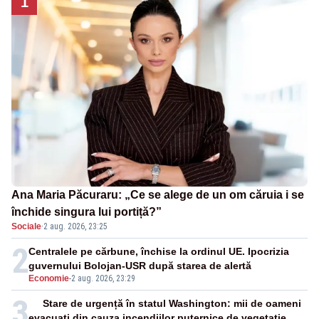
1
Ana Maria Păcuraru: „Ce se alege de un om căruia i se
închide singura lui portiță?”
Sociale
·
2 aug. 2026, 23:25
2
Centralele pe cărbune, închise la ordinul UE. Ipocrizia
guvernului Bolojan-USR după starea de alertă
Economie
-
2 aug. 2026, 23:29
3
Stare de urgență în statul Washington: mii de oameni
evacuați din cauza incendiilor puternice de vegetație