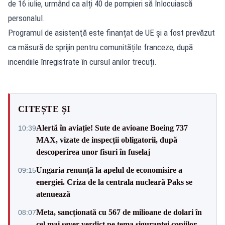
de 16 iulie, urmând ca alți 40 de pompieri să înlocuiască
personalul.
Programul de asistenţă este finanțat de UE și a fost prevăzut
ca măsură de sprijin pentru comunitățile franceze, după
incendiile înregistrate în cursul anilor trecuți.
CITEȘTE ȘI
Alertă în aviație! Sute de avioane Boeing 737
10:39
MAX, vizate de inspecții obligatorii, după
descoperirea unor fisuri în fuselaj
Ungaria renunță la apelul de economisire a
09:15
energiei. Criza de la centrala nucleară Paks se
atenuează
Meta, sancționată cu 567 de milioane de dolari în
08:07
cel mai sever verdict pe tema siguranței copiilor