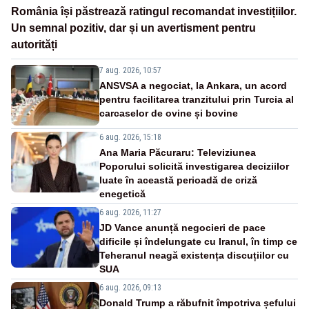
România își păstrează ratingul recomandat investițiilor.
Un semnal pozitiv, dar și un avertisment pentru
autorități
7 aug. 2026, 10:57
ANSVSA a negociat, la Ankara, un acord
pentru facilitarea tranzitului prin Turcia al
carcaselor de ovine și bovine
6 aug. 2026, 15:18
Ana Maria Păcuraru: Televiziunea
Poporului solicită investigarea deciziilor
luate în această perioadă de criză
enegetică
6 aug. 2026, 11:27
JD Vance anunță negocieri de pace
dificile și îndelungate cu Iranul, în timp ce
Teheranul neagă existența discuțiilor cu
SUA
6 aug. 2026, 09:13
Donald Trump a răbufnit împotriva șefului