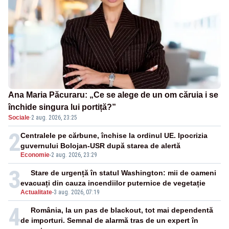
Ana Maria Păcuraru: „Ce se alege de un om căruia i se
închide singura lui portiță?”
Sociale
·
2 aug. 2026, 23:25
2
Centralele pe cărbune, închise la ordinul UE. Ipocrizia
guvernului Bolojan-USR după starea de alertă
Economie
-
2 aug. 2026, 23:29
3
Stare de urgență în statul Washington: mii de oameni
evacuați din cauza incendiilor puternice de vegetație
Actualitate
-
3 aug. 2026, 07:19
4
România, la un pas de blackout, tot mai dependentă
de importuri. Semnal de alarmă tras de un expert în