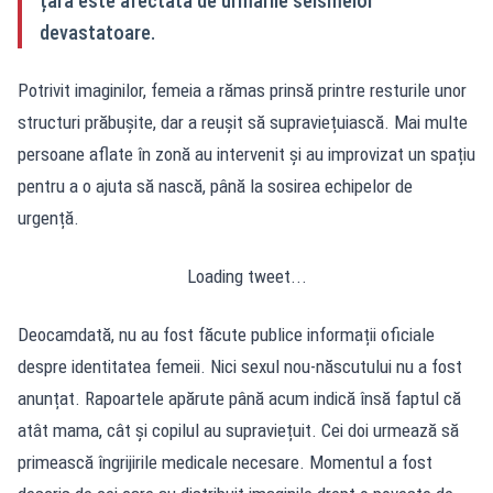
țara este afectată de urmările seismelor
devastatoare.
Potrivit imaginilor, femeia a rămas prinsă printre resturile unor
structuri prăbușite, dar a reușit să supraviețuiască. Mai multe
persoane aflate în zonă au intervenit și au improvizat un spațiu
pentru a o ajuta să nască, până la sosirea echipelor de
urgență.
Loading tweet...
Deocamdată, nu au fost făcute publice informații oficiale
despre identitatea femeii. Nici sexul nou-născutului nu a fost
anunțat. Rapoartele apărute până acum indică însă faptul că
atât mama, cât și copilul au supraviețuit. Cei doi urmează să
primească îngrijirile medicale necesare. Momentul a fost