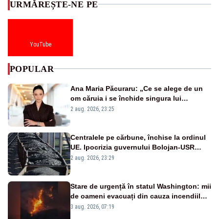
URMĂREȘTE-NE PE
YouTube
POPULAR
Ana Maria Păcuraru: „Ce se alege de un
om căruia i se închide singura lui
portiță?”
2 aug. 2026, 23:25
Centralele pe cărbune, închise la ordinul
UE. Ipocrizia guvernului Bolojan-USR
după starea de alertă
2 aug. 2026, 23:29
Stare de urgență în statul Washington: mii
de oameni evacuați din cauza incendiilor
puternice de vegetație
3 aug. 2026, 07:19