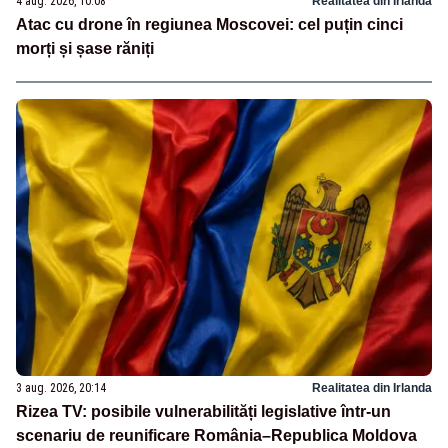
4 aug. 2026, 10:08
Realitatea din Irlanda
Atac cu drone în regiunea Moscovei: cel puțin cinci
morți și șase răniți
3 aug. 2026, 20:14
Realitatea din Irlanda
Rizea TV: posibile vulnerabilități legislative într-un
scenariu de reunificare România–Republica Moldova