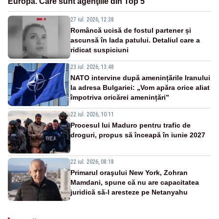
Europa. Care sunt agenţiile din Top 5
27 iul. 2026, 12:38
Româncă ucisă de fostul partener și
ascunsă în lada patului. Detaliul care a
ridicat suspiciuni
23 iul. 2026, 13:48
NATO intervine după amenințările Iranului
la adresa Bulgariei: „Vom apăra orice aliat
împotriva oricărei amenințări”
22 iul. 2026, 10:11
Procesul lui Maduro pentru trafic de
droguri, propus să înceapă în iunie 2027
22 iul. 2026, 08:18
Primarul oraşului New York, Zohran
Mamdani, spune că nu are capacitatea
juridică să-l aresteze pe Netanyahu