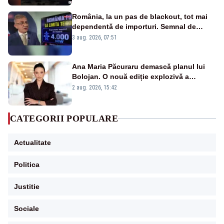
România, la un pas de blackout, tot mai
dependentă de importuri. Semnal de
alarmă tras de un expert în energie
3 aug. 2026, 07:51
Ana Maria Păcuraru demască planul lui
Bolojan. O nouă ediție explozivă a
emisiunii „Miza Zilei” la Realitatea PLUS
2 aug. 2026, 15:42
CATEGORII POPULARE
Actualitate
Politica
Justitie
Sociale