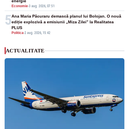
energie
Economie
-
3 aug. 2026, 07:51
5
Ana Maria Păcuraru demască planul lui Bolojan. O nouă
ediție explozivă a emisiunii „Miza Zilei” la Realitatea
PLUS
Politica
-
2 aug. 2026, 15:42
ACTUALITATE