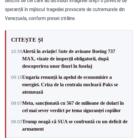
descris de cei care au distribuit imaginile drept o poveste de
speranță în mijlocul tragediei provocate de cutremurele din
Venezuela, conform
presei străine.
CITEȘTE ȘI
Alertă în aviație! Sute de avioane Boeing 737
10:39
MAX, vizate de inspecții obligatorii, după
descoperirea unor fisuri în fuselaj
Ungaria renunță la apelul de economisire a
09:15
energiei. Criza de la centrala nucleară Paks se
atenuează
Meta, sancționată cu 567 de milioane de dolari în
08:07
cel mai sever verdict pe tema siguranței copiilor
Trump neagă că SUA se confruntă cu un deficit de
08:03
armament