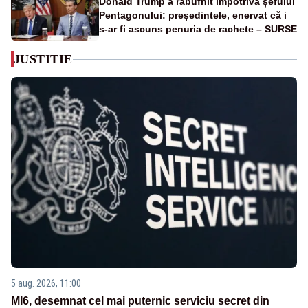
Donald Trump a răbufnit împotriva șefului
Pentagonului: președintele, enervat că i
s-ar fi ascuns penuria de rachete – SURSE
JUSTITIE
5 aug. 2026, 11:00
MI6, desemnat cel mai puternic serviciu secret din