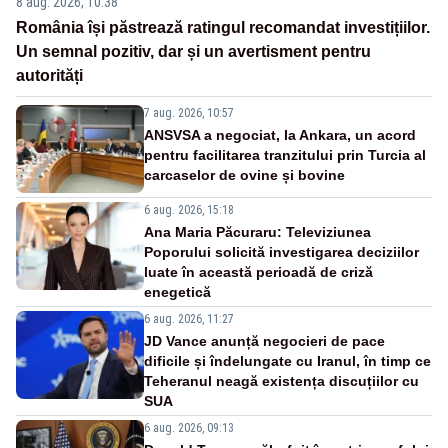
8 aug. 2026, 10:38
România își păstrează ratingul recomandat investițiilor.
Un semnal pozitiv, dar și un avertisment pentru
autorități
7 aug. 2026, 10:57
ANSVSA a negociat, la Ankara, un acord
pentru facilitarea tranzitului prin Turcia al
carcaselor de ovine și bovine
6 aug. 2026, 15:18
Ana Maria Păcuraru: Televiziunea
Poporului solicită investigarea deciziilor
luate în această perioadă de criză
enegetică
6 aug. 2026, 11:27
JD Vance anunță negocieri de pace
dificile și îndelungate cu Iranul, în timp ce
Teheranul neagă existența discuțiilor cu
SUA
6 aug. 2026, 09:13