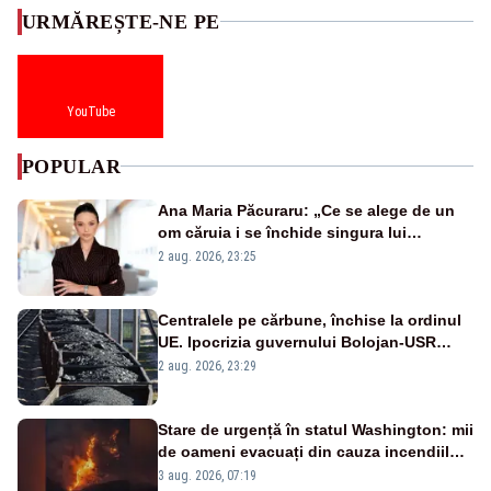
URMĂREȘTE-NE PE
YouTube
POPULAR
Ana Maria Păcuraru: „Ce se alege de un
om căruia i se închide singura lui
portiță?”
2 aug. 2026, 23:25
Centralele pe cărbune, închise la ordinul
UE. Ipocrizia guvernului Bolojan-USR
după starea de alertă
2 aug. 2026, 23:29
Stare de urgență în statul Washington: mii
de oameni evacuați din cauza incendiilor
puternice de vegetație
3 aug. 2026, 07:19