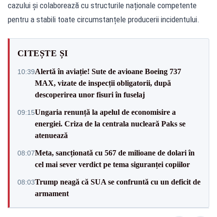
cazului și colaborează cu structurile naționale competente
pentru a stabili toate circumstanțele producerii incidentului.
CITEȘTE ȘI
Alertă în aviație! Sute de avioane Boeing 737
10:39
MAX, vizate de inspecții obligatorii, după
descoperirea unor fisuri în fuselaj
Ungaria renunță la apelul de economisire a
09:15
energiei. Criza de la centrala nucleară Paks se
atenuează
Meta, sancționată cu 567 de milioane de dolari în
08:07
cel mai sever verdict pe tema siguranței copiilor
Trump neagă că SUA se confruntă cu un deficit de
08:03
armament