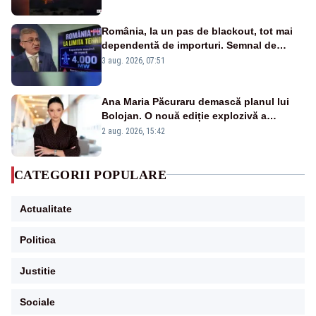
România, la un pas de blackout, tot mai
dependentă de importuri. Semnal de
alarmă tras de un expert în energie
3 aug. 2026, 07:51
Ana Maria Păcuraru demască planul lui
Bolojan. O nouă ediție explozivă a
emisiunii „Miza Zilei” la Realitatea PLUS
2 aug. 2026, 15:42
CATEGORII POPULARE
Actualitate
Politica
Justitie
Sociale