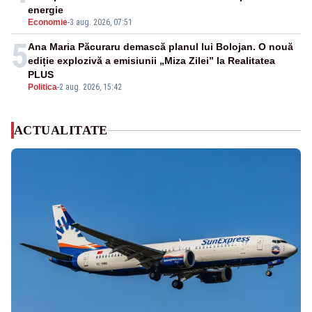
energie
Economie
-
3 aug. 2026, 07:51
5
Ana Maria Păcuraru demască planul lui Bolojan. O nouă
ediție explozivă a emisiunii „Miza Zilei” la Realitatea
PLUS
Politica
-
2 aug. 2026, 15:42
ACTUALITATE