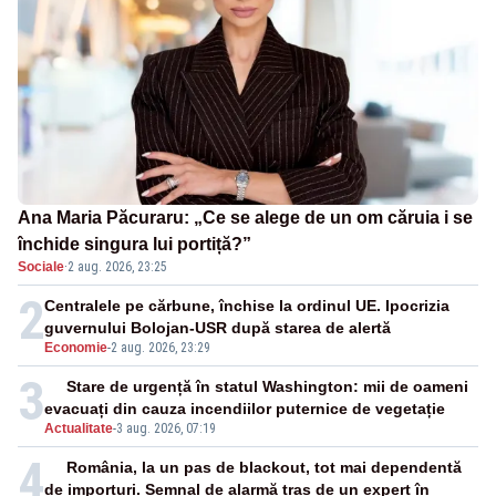
Ana Maria Păcuraru: „Ce se alege de un om căruia i se
închide singura lui portiță?”
Sociale
·
2 aug. 2026, 23:25
2
Centralele pe cărbune, închise la ordinul UE. Ipocrizia
guvernului Bolojan-USR după starea de alertă
Economie
-
2 aug. 2026, 23:29
3
Stare de urgență în statul Washington: mii de oameni
evacuați din cauza incendiilor puternice de vegetație
Actualitate
-
3 aug. 2026, 07:19
4
România, la un pas de blackout, tot mai dependentă
de importuri. Semnal de alarmă tras de un expert în