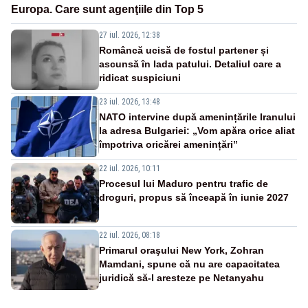
Europa. Care sunt agenţiile din Top 5
27 iul. 2026, 12:38
Româncă ucisă de fostul partener și
ascunsă în lada patului. Detaliul care a
ridicat suspiciuni
23 iul. 2026, 13:48
NATO intervine după amenințările Iranului
la adresa Bulgariei: „Vom apăra orice aliat
împotriva oricărei amenințări”
22 iul. 2026, 10:11
Procesul lui Maduro pentru trafic de
droguri, propus să înceapă în iunie 2027
22 iul. 2026, 08:18
Primarul oraşului New York, Zohran
Mamdani, spune că nu are capacitatea
juridică să-l aresteze pe Netanyahu