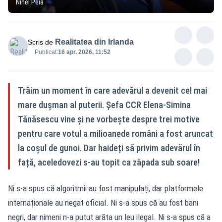
Ninel Peia
Realitatea din Irlanda
Scris de
Publicat:
16 apr. 2026, 11:52
Trăim un moment în care adevărul a devenit cel mai
mare dușman al puterii. Șefa CCR Elena-Simina
Tănăsescu vine și ne vorbește despre trei motive
pentru care votul a milioanede români a fost aruncat
la coșul de gunoi. Dar haideți să privim adevărul în
față, aceledovezi s-au topit ca zăpada sub soare!
Ni s-a spus că algoritmii au fost manipulați, dar platformele
internaționale au negat oficial. Ni s-a spus că au fost bani
negri, dar nimeni n-a putut arăta un leu ilegal. Ni s-a spus că a