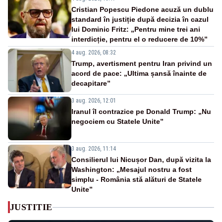
Cristian Popescu Piedone acuză un dublu
standard în justiție după decizia în cazul
lui Dominic Fritz: „Pentru mine trei ani
interdicție, pentru el o reducere de 10%”
4 aug. 2026, 08:32
Trump, avertisment pentru Iran privind un
acord de pace: „Ultima șansă înainte de
decapitare”
3 aug. 2026, 12:01
Iranul îl contrazice pe Donald Trump: „Nu
negociem cu Statele Unite”
3 aug. 2026, 11:14
Consilierul lui Nicușor Dan, după vizita la
Washington: „Mesajul nostru a fost
simplu - România stă alături de Statele
Unite”
JUSTITIE