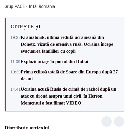
Grup PACE - Întâi România
CITEȘTE ȘI
Kramatorsk, ultima redută ucraineană din
19:28
Donețk, vizată de ofensiva rusă. Ucraina începe
evacuarea familiilor cu copii
Explozii uriașe în portul din Dubai
11:09
Prima eclipsă totală de Soare din Europa după 27
10:39
de ani
Ucraina acuză Rusia de crimă de război după un
14:41
atac cu dronă asupra unui civil, în Herson.
Momentul a fost filmat VIDEO
Distribuie articolul