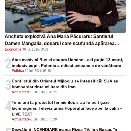
Ancheta explozivă Ana Maria Păcuraru: Șantierul
Damen Mangalia, dosarul care scufundă apărarea
Economie
·
30 iul. 2026, 08:09
României
2
Atac masiv al Rusiei asupra Ucrainei: cel puțin 13 morți,
inclusiv copii. Polonia a ridicat avioanele de vânătoare
Politica
-
30 iul. 2026, 08:15
3
Conflictul din Orientul Mijlociu se intensifică! SUA au
bombardat ținte militare din Iran
Actualitate
-
30 iul. 2026, 08:23
4
Tensiuni la protestul fermierilor, s-au folosit gaze
lacrimogene. Televiziunea Poporului face apel la calm –
LIVE TEXT
Actualitate
-
30 iul. 2026, 10:20
Dezvăluiri INCENDIARE marca Rizea TV: Ion Bazac, în