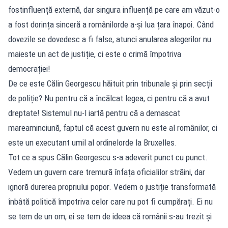
fostinfluență externă, dar singura influență pe care am văzut-o
a fost dorința sinceră a românilorde a-și lua țara înapoi. Când
dovezile se dovedesc a fi false, atunci anularea alegerilor nu
maieste un act de justiție, ci este o crimă împotriva
democrației!
De ce este Călin Georgescu hăituit prin tribunale și prin secții
de poliție? Nu pentru că a încălcat legea, ci pentru că a avut
dreptate! Sistemul nu-l iartă pentru că a demascat
mareaminciună, faptul că acest guvern nu este al românilor, ci
este un executant umil al ordinelorde la Bruxelles.
Tot ce a spus Călin Georgescu s-a adeverit punct cu punct.
Vedem un guvern care tremură înfața oficialilor străini, dar
ignoră durerea propriului popor. Vedem o justiție transformată
înbâtă politică împotriva celor care nu pot fi cumpărați. Ei nu
se tem de un om, ei se tem de ideea că românii s-au trezit și