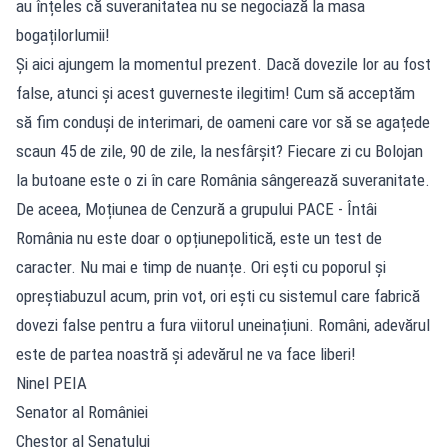
au înțeles că suveranitatea nu se negociază la masa
bogațilorlumii!
Și aici ajungem la momentul prezent. Dacă dovezile lor au fost
false, atunci și acest guverneste ilegitim! Cum să acceptăm
să fim conduși de interimari, de oameni care vor să se agațede
scaun 45 de zile, 90 de zile, la nesfârșit? Fiecare zi cu Bolojan
la butoane este o zi în care România sângerează suveranitate.
De aceea, Moțiunea de Cenzură a grupului PACE - Întâi
România nu este doar o opțiunepolitică, este un test de
caracter. Nu mai e timp de nuanțe. Ori ești cu poporul și
opreștiabuzul acum, prin vot, ori ești cu sistemul care fabrică
dovezi false pentru a fura viitorul uneinațiuni. Români, adevărul
este de partea noastră și adevărul ne va face liberi!
Ninel PEIA
Senator al României
Chestor al Senatului