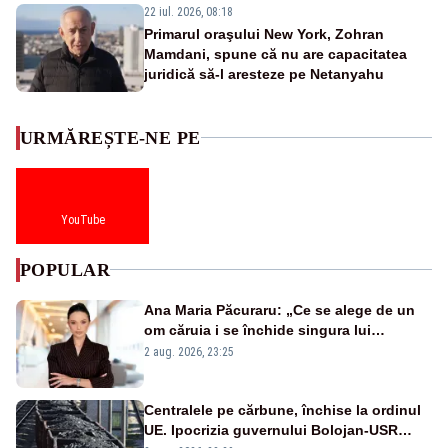
22 iul. 2026, 08:18
Primarul oraşului New York, Zohran
Mamdani, spune că nu are capacitatea
juridică să-l aresteze pe Netanyahu
URMĂREȘTE-NE PE
YouTube
POPULAR
Ana Maria Păcuraru: „Ce se alege de un
om căruia i se închide singura lui
portiță?”
2 aug. 2026, 23:25
Centralele pe cărbune, închise la ordinul
UE. Ipocrizia guvernului Bolojan-USR