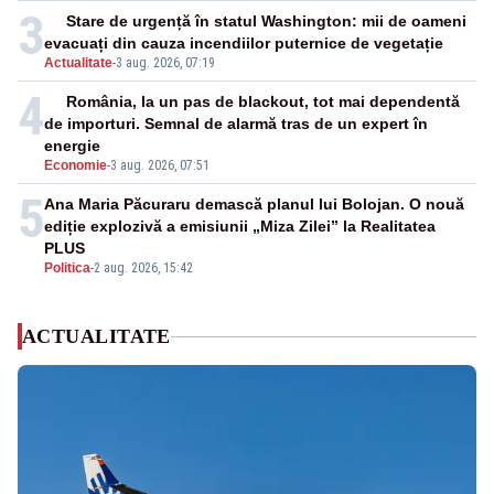
3
Stare de urgență în statul Washington: mii de oameni
evacuați din cauza incendiilor puternice de vegetație
Actualitate
-
3 aug. 2026, 07:19
4
România, la un pas de blackout, tot mai dependentă
de importuri. Semnal de alarmă tras de un expert în
energie
Economie
-
3 aug. 2026, 07:51
5
Ana Maria Păcuraru demască planul lui Bolojan. O nouă
ediție explozivă a emisiunii „Miza Zilei” la Realitatea
PLUS
Politica
-
2 aug. 2026, 15:42
ACTUALITATE