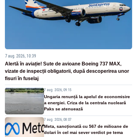
7 aug. 2026, 10:39
Alertă în aviație! Sute de avioane Boeing 737 MAX,
vizate de inspecții obligatorii, după descoperirea unor
fisuri în fuselaj
7 aug. 2026, 09:15
Ungaria renunță la apelul de economisire
a energiei. Criza de la centrala nucleară
Paks se atenuează
7 aug. 2026, 08:07
Meta, sancționată cu 567 de milioane de
dolari în cel mai sever verdict pe tema