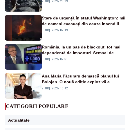
după starea de alertă
2 aug. 2026, 23:29
Stare de urgență în statul Washington: mii
de oameni evacuați din cauza incendiilor
puternice de vegetație
3 aug. 2026, 07:19
România, la un pas de blackout, tot mai
dependentă de importuri. Semnal de
alarmă tras de un expert în energie
3 aug. 2026, 07:51
Ana Maria Păcuraru demască planul lui
Bolojan. O nouă ediție explozivă a
emisiunii „Miza Zilei” la Realitatea PLUS
2 aug. 2026, 15:42
CATEGORII POPULARE
Actualitate