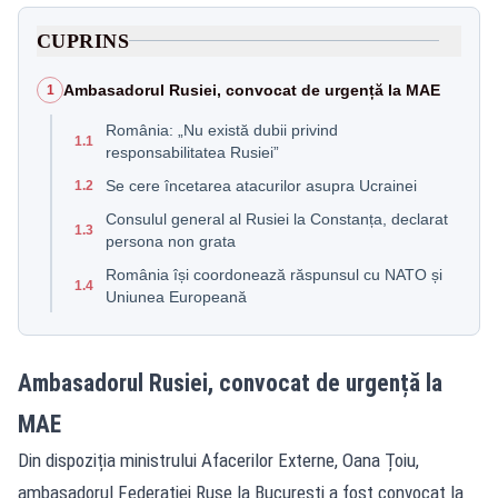
CUPRINS
Ambasadorul Rusiei, convocat de urgență la MAE
1
România: „Nu există dubii privind
1.1
responsabilitatea Rusiei”
Se cere încetarea atacurilor asupra Ucrainei
1.2
Consulul general al Rusiei la Constanța, declarat
1.3
persona non grata
România își coordonează răspunsul cu NATO și
1.4
Uniunea Europeană
Ambasadorul Rusiei, convocat de urgență la
MAE
Din dispoziția ministrului Afacerilor Externe, Oana Țoiu,
ambasadorul Federației Ruse la București a fost convocat la