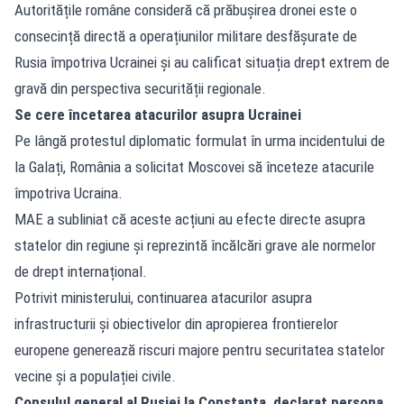
Autoritățile române consideră că prăbușirea dronei este o
consecință directă a operațiunilor militare desfășurate de
Rusia împotriva Ucrainei și au calificat situația drept extrem de
gravă din perspectiva securității regionale.
Se cere încetarea atacurilor asupra Ucrainei
Pe lângă protestul diplomatic formulat în urma incidentului de
la Galați, România a solicitat Moscovei să înceteze atacurile
împotriva Ucraina.
MAE a subliniat că aceste acțiuni au efecte directe asupra
statelor din regiune și reprezintă încălcări grave ale normelor
de drept internațional.
Potrivit ministerului, continuarea atacurilor asupra
infrastructurii și obiectivelor din apropierea frontierelor
europene generează riscuri majore pentru securitatea statelor
vecine și a populației civile.
Consulul general al Rusiei la Constanța, declarat persona