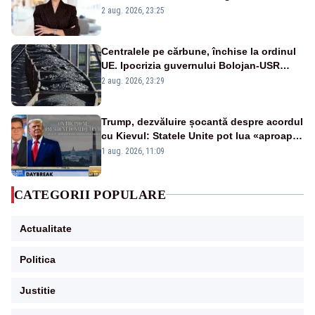
portiță?”
2 aug. 2026, 23:25
Centralele pe cărbune, închise la ordinul
UE. Ipocrizia guvernului Bolojan-USR
după starea de alertă
2 aug. 2026, 23:29
Trump, dezvăluire șocantă despre acordul
cu Kievul: Statele Unite pot lua «aproape
tot ce vor» din minele Ucrainei”
1 aug. 2026, 11:09
CATEGORII POPULARE
Actualitate
Politica
Justitie