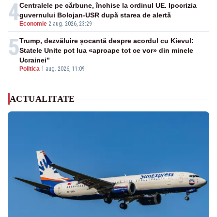
4
Centralele pe cărbune, închise la ordinul UE. Ipocrizia
guvernului Bolojan-USR după starea de alertă
Economie
-
2 aug. 2026, 23:29
5
Trump, dezvăluire șocantă despre acordul cu Kievul:
Statele Unite pot lua «aproape tot ce vor» din minele
Ucrainei”
Politica
-
1 aug. 2026, 11:09
ACTUALITATE