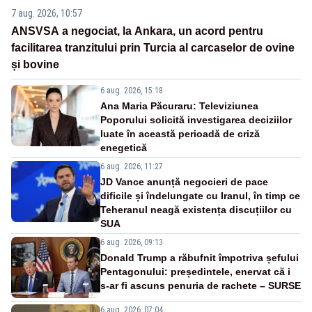
7 aug. 2026, 10:57
ANSVSA a negociat, la Ankara, un acord pentru
facilitarea tranzitului prin Turcia al carcaselor de ovine
și bovine
6 aug. 2026, 15:18
Ana Maria Păcuraru: Televiziunea
Poporului solicită investigarea deciziilor
luate în această perioadă de criză
enegetică
6 aug. 2026, 11:27
JD Vance anunță negocieri de pace
dificile și îndelungate cu Iranul, în timp ce
Teheranul neagă existența discuțiilor cu
SUA
6 aug. 2026, 09:13
Donald Trump a răbufnit împotriva șefului
Pentagonului: președintele, enervat că i
s-ar fi ascuns penuria de rachete – SURSE
6 aug. 2026, 07:04