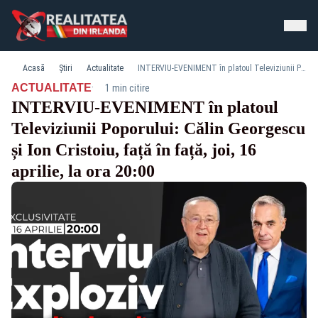
Acasă
Știri
Actualitate
INTERVIU-EVENIMENT în platoul Televiziunii Poporului: Călin Georgescu și Ion Cristoiu, față în față, joi, 16 aprilie, la ora 20:00
·
ACTUALITATE
1 min citire
INTERVIU-EVENIMENT în platoul
Televiziunii Poporului: Călin Georgescu
și Ion Cristoiu, față în față, joi, 16
aprilie, la ora 20:00