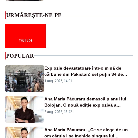
URMĂREȘTE-NE PE
YouTube
POPULAR
Explozie devastatoare într-o mină de
cărbune din Pakistan: cel puțin 34 de
morți - VIDEO
1 aug. 2026, 14:01
Ana Maria Păcuraru demască planul lui
Bolojan. O nouă ediție explozivă a
emisiunii „Miza Zilei” la Realitatea PLUS
2 aug. 2026, 15:42
Ana Maria Păcuraru: „Ce se alege de un
om căruia i se închide singura lui