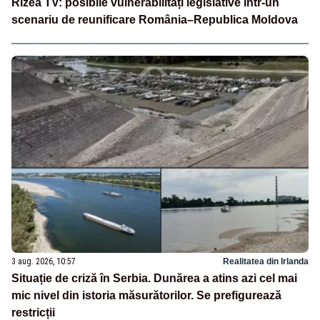
Rizea TV: posibile vulnerabilități legislative într-un
scenariu de reunificare România–Republica Moldova
3 aug. 2026, 10:57
Realitatea din Irlanda
Situație de criză în Serbia. Dunărea a atins azi cel mai
mic nivel din istoria măsurătorilor. Se prefigurează
restricții