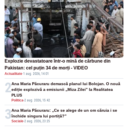
Explozie devastatoare într-o mină de cărbune din
Pakistan: cel puțin 34 de morți - VIDEO
Actualitate
·
1 aug. 2026, 14:01
2
Ana Maria Păcuraru demască planul lui Bolojan. O nouă
ediție explozivă a emisiunii „Miza Zilei” la Realitatea
PLUS
Politica
-
2 aug. 2026, 15:42
3
Ana Maria Păcuraru: „Ce se alege de un om căruia i se
închide singura lui portiță?”
Sociale
-
2 aug. 2026, 23:25