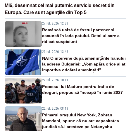
MI6, desemnat cel mai puternic serviciu secret din
Europa. Care sunt agenţiile din Top 5
27 iul. 2026, 12:38
Româncă ucisă de fostul partener și
ascunsă în lada patului. Detaliul care a
ridicat suspiciuni
23 iul. 2026, 13:48
NATO intervine după amenințările Iranului
la adresa Bulgariei: „Vom apăra orice aliat
împotriva oricărei amenințări”
22 iul. 2026, 10:11
Procesul lui Maduro pentru trafic de
droguri, propus să înceapă în iunie 2027
22 iul. 2026, 08:18
Primarul oraşului New York, Zohran
Mamdani, spune că nu are capacitatea
juridică să-l aresteze pe Netanyahu