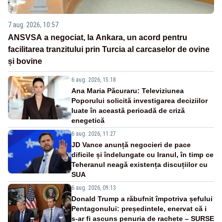
7 aug. 2026, 10:57
ANSVSA a negociat, la Ankara, un acord pentru
facilitarea tranzitului prin Turcia al carcaselor de ovine
și bovine
6 aug. 2026, 15:18
Ana Maria Păcuraru: Televiziunea
Poporului solicită investigarea deciziilor
luate în această perioadă de criză
enegetică
6 aug. 2026, 11:27
JD Vance anunță negocieri de pace
dificile și îndelungate cu Iranul, în timp ce
Teheranul neagă existența discuțiilor cu
SUA
6 aug. 2026, 09:13
Donald Trump a răbufnit împotriva șefului
Pentagonului: președintele, enervat că i
s-ar fi ascuns penuria de rachete – SURSE