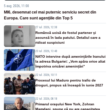
5 aug. 2026, 11:00
MI6, desemnat cel mai puternic serviciu secret din
Europa. Care sunt agenţiile din Top 5
27 iul. 2026, 12:38
Româncă ucisă de fostul partener și
ascunsă în lada patului. Detaliul care a
ridicat suspiciuni
23 iul. 2026, 13:48
NATO intervine după amenințările Iranului
la adresa Bulgariei: „Vom apăra orice aliat
împotriva oricărei amenințări”
22 iul. 2026, 10:11
Procesul lui Maduro pentru trafic de
droguri, propus să înceapă în iunie 2027
22 iul. 2026, 08:18
Primarul oraşului New York, Zohran
Mamdani, spune că nu are capacitatea