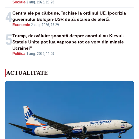
Sociale
-
2 aug. 2026, 23:25
4
Centralele pe cărbune, închise la ordinul UE. Ipocrizia
guvernului Bolojan-USR după starea de alertă
Economie
-
2 aug. 2026, 23:29
5
Trump, dezvăluire șocantă despre acordul cu Kievul:
Statele Unite pot lua «aproape tot ce vor» din minele
Ucrainei”
Politica
-
1 aug. 2026, 11:09
ACTUALITATE