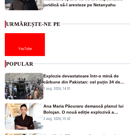
juridică să-l aresteze pe Netanyahu
URMĂREȘTE-NE PE
YouTube
POPULAR
Explozie devastatoare într-o mină de
cărbune din Pakistan: cel puțin 34 de
morți - VIDEO
1 aug. 2026, 14:01
Ana Maria Păcuraru demască planul lui
Bolojan. O nouă ediție explozivă a
emisiunii „Miza Zilei” la Realitatea PLUS
2 aug. 2026, 15:42