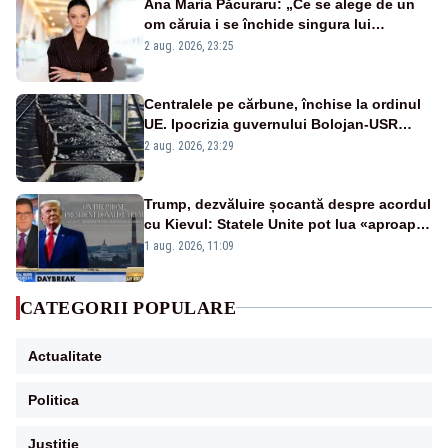
Ana Maria Păcuraru: „Ce se alege de un
om căruia i se închide singura lui
portiță?”
2 aug. 2026, 23:25
Centralele pe cărbune, închise la ordinul
UE. Ipocrizia guvernului Bolojan-USR
după starea de alertă
2 aug. 2026, 23:29
Trump, dezvăluire șocantă despre acordul
cu Kievul: Statele Unite pot lua «aproape
tot ce vor» din minele Ucrainei”
1 aug. 2026, 11:09
CATEGORII POPULARE
Actualitate
Politica
Justitie