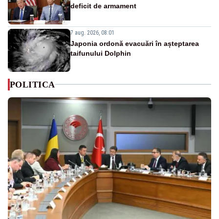
deficit de armament
7 aug. 2026, 08:01
Japonia ordonă evacuări în așteptarea
taifunului Dolphin
POLITICA