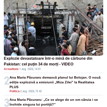
Explozie devastatoare într-o mină de cărbune din
Pakistan: cel puțin 34 de morți - VIDEO
Actualitate
·
1 aug. 2026, 14:01
2
Ana Maria Păcuraru demască planul lui Bolojan. O nouă
ediție explozivă a emisiunii „Miza Zilei” la Realitatea
PLUS
Politica
-
2 aug. 2026, 15:42
3
Ana Maria Păcuraru: „Ce se alege de un om căruia i se
închide singura lui portiță?”