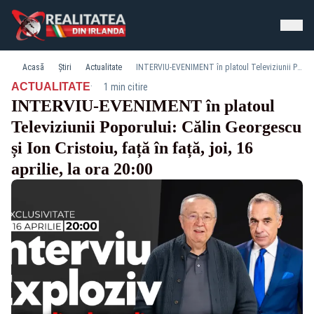
Acasă
Știri
Actualitate
INTERVIU-EVENIMENT în platoul Televiziunii Poporului: Călin Georgescu și Ion Cristoiu, față în față, joi, 16 aprilie, la ora 20:00
·
ACTUALITATE
1 min citire
INTERVIU-EVENIMENT în platoul
Televiziunii Poporului: Călin Georgescu
și Ion Cristoiu, față în față, joi, 16
aprilie, la ora 20:00