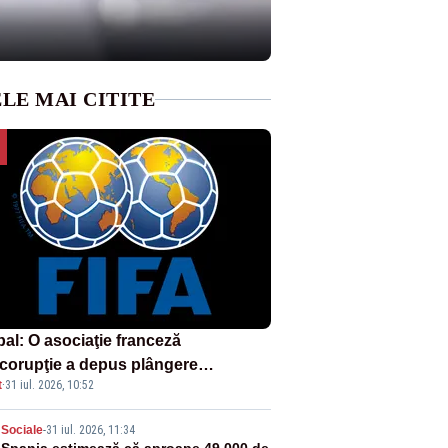
LE MAI CITITE
bal: O asociaţie franceză
icorupţie a depus plângere
t
·
31 iul. 2026, 10:52
otriva proiectului FIFA
Sociale
-
31 iul. 2026, 11:34