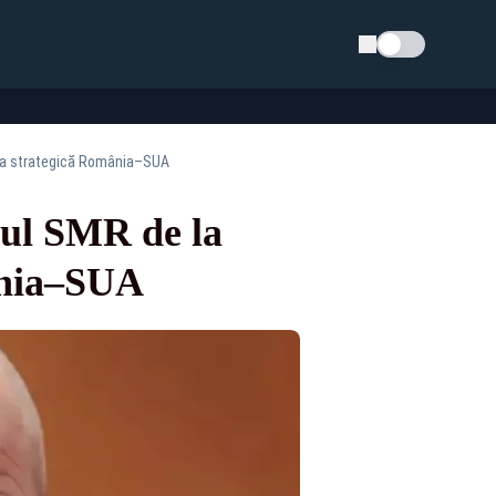
Schimba tema
ația strategică România–SUA
tul SMR de la
mânia–SUA