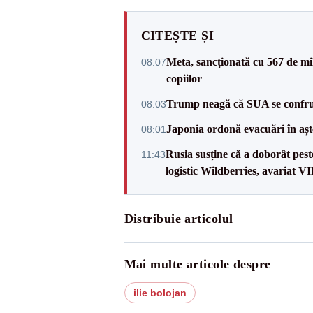
CITEȘTE ȘI
Meta, sancționată cu 567 de mil
08:07
copiilor
Trump neagă că SUA se confru
08:03
Japonia ordonă evacuări în așt
08:01
Rusia susține că a doborât pes
11:43
logistic Wildberries, avariat 
Distribuie articolul
Mai multe articole despre
ilie bolojan