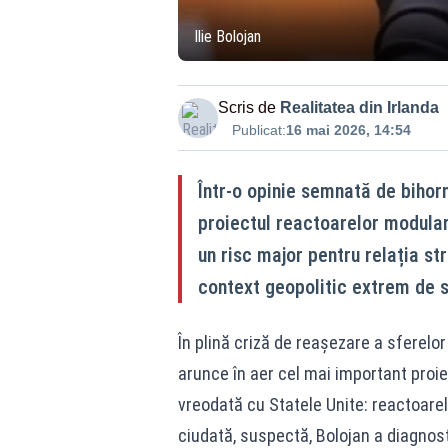
Ilie Bolojan
Scris de
Realitatea din Irlanda
Publicat:
16 mai 2026, 14:54
Într-o opinie semnată de bihorn
proiectul reactoarelor modular
un risc major pentru relația st
context geopolitic extrem de s
În plină criză de reașezare a sferelor
arunce în aer cel mai important proi
vreodată cu Statele Unite: reactoarel
ciudată, suspectă, Bolojan a diagnost