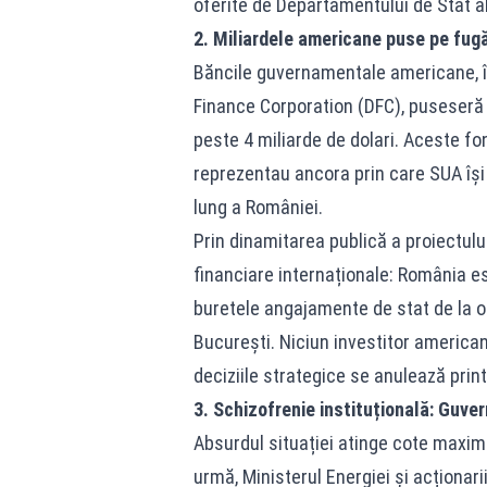
oferite de Departamentului de Stat a
2. Miliardele americane puse pe fugă:
Băncile guvernamentale americane, î
Finance Corporation (DFC), puseseră 
peste 4 miliarde de dolari. Aceste fo
reprezentau ancora prin care SUA își
lung a României.
Prin dinamitarea publică a proiectulu
financiare internaționale: România es
buretele angajamente de stat de la o zi
București. Niciun investitor american
deciziile strategice se anulează print
3. Schizofrenie instituțională: Guve
Absurdul situației atinge cote maxime
urmă, Ministerul Energiei și acționar