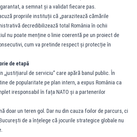
garantat, a semnat și a validat fiecare pas.
acuză propriile instituții că „parazitează cămările
istrativă decredibilizează total România în ochii
iul nu poate menține o linie coerentă pe un proiect de
onsecutivi, cum va pretinde respect și protecție în
orie de etapă
n „justițiarul de serviciu” care apără banul public. În
ftine de popularitate pe plan intern, a expus România ca
omplet iresponsabil în fața NATO și a partenerilor
nă doar un teren gol. Dar nu din cauza foilor de parcurs, ci
a București de a înțelege că jocurile strategice globale nu
.