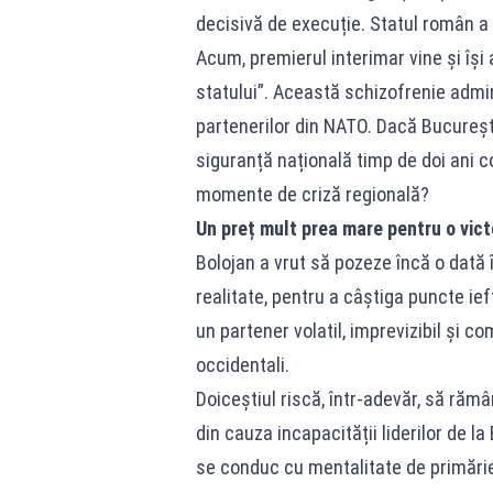
decisivă de execuție. Statul român a 
Acum, premierul interimar vine și își 
statului”. Această schizofrenie admin
partenerilor din NATO. Dacă Bucureșt
siguranță națională timp de doi ani c
momente de criză regională?
Un preț mult prea mare pentru o vict
Bolojan a vrut să pozeze încă o dată î
realitate, pentru a câștiga puncte ie
un partener volatil, imprevizibil și c
occidentali.
Doiceștiul riscă, într-adevăr, să rămâ
din cauza incapacității liderilor de l
se conduc cu mentalitate de primărie