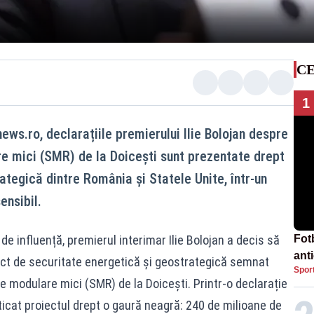
CE
1
ews.ro, declarațiile premierului Ilie Bolojan despre
e mici (SMR) de la Doicești sunt prezentate drept
rategică dintre România și Statele Unite, într-un
ensibil.
 de influență, premierul interimar Ilie Bolojan a decis să
Fot
ant
ect de securitate energetică și geostrategică semnat
Spor
împ
e modulare mici (SMR) de la Doicești. Printr-o declarație
icat proiectul drept o gaură neagră: 240 de milioane de