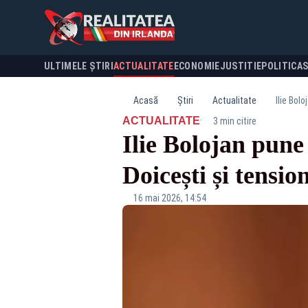
ULTIMELE ȘTIRI
ACTUALITATE
ECONOMIE
JUSTITIE
POLITICA
Acasă
Știri
Actualitate
Ilie Bol
·
ACTUALITATE
3 min citire
Ilie Bolojan pune
Doicești și tensi
16 mai 2026, 14:54