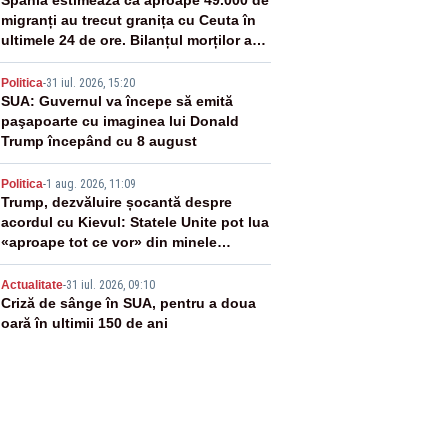
2
Spania estimează că aproape 49.000 de
migranți au trecut granița cu Ceuta în
ultimele 24 de ore. Bilanțul morților a
ajuns la 19
3
Politica
-
31 iul. 2026, 15:20
SUA: Guvernul va începe să emită
paşapoarte cu imaginea lui Donald
Trump începând cu 8 august
4
Politica
-
1 aug. 2026, 11:09
Trump, dezvăluire șocantă despre
acordul cu Kievul: Statele Unite pot lua
«aproape tot ce vor» din minele
Ucrainei”
5
Actualitate
-
31 iul. 2026, 09:10
Criză de sânge în SUA, pentru a doua
oară în ultimii 150 de ani