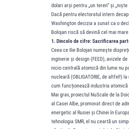
dolari arși pentru „un teren” și „niște
Dacă pentru electoratul intern decapi
Washington decizia a sunat ca o decla
Bolojan riscă să devină cel mai mare
1. Dincolo de cifre: Sacrificarea par
Ceea ce Ilie Bolojan numește disprețuit
inginerie și design (FEED), avizele d
nicio centrală atomică din lume nu po
nucleară (OBLIGATORIE, de altfel!) l
cum funcționează industria atomică 
Mai grav, proiectul NuScale de la Doi
al Casei Albe, promovat direct de ad
energetic al Rusiei și Chinei în Eur
tehnologia SMR, el nu ceartă un simpl