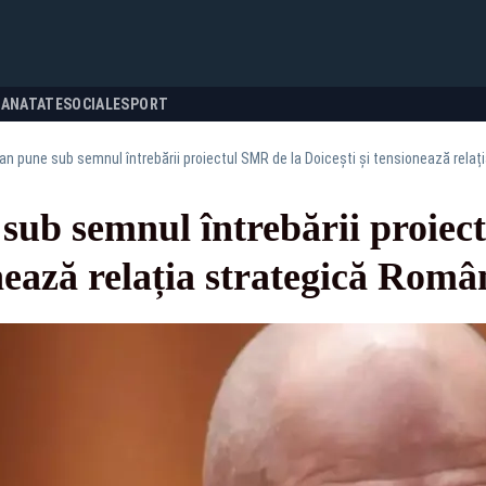
SANATATE
SOCIALE
SPORT
ojan pune sub semnul întrebării proiectul SMR de la Doicești și tensionează rel
 sub semnul întrebării proiec
onează relația strategică Ro