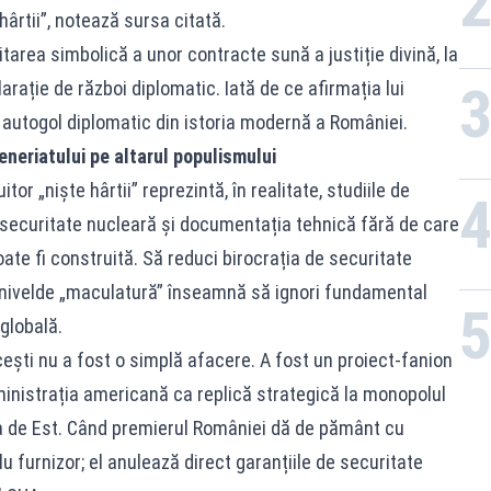
 hârtii”, notează
sursa citată
.
tarea simbolică a unor contracte sună a justiție divină, la
rație de război diplomatic. Iată de ce afirmația lui
 autogol diplomatic din istoria modernă a României.
teneriatului pe altarul populismului
or „niște hârtii” reprezintă, în realitate, studiile de
e securitate nucleară și documentația tehnică fără de care
ate fi construită. Să reduci birocrația de securitate
a nivelde „maculatură” înseamnă să ignori fundamental
globală.
cești nu a fost o simplă afacere. A fost un proiect-fanion
ministrația americană ca replică strategică la monopolul
opa de Est. Când premierul României dă de pământ cu
u furnizor; el anulează direct garanțiile de securitate