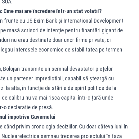
l SUA.
 Cine mai are încredere într-un stat volatil?
n frunte cu US Exim Bank și International Development
pe masă scrisori de intenție pentru finanțări gigant de
nduri nu erau destinate doar unor firme private, ci
 legau interesele economice de stabilitatea pe termen
i, Bolojan transmite un semnal devastator piețelor
te un partener impredictibil, capabil să șteargă cu
 la alta, în funcție de stările de spirit politice de la
 de calibru nu va mai risca capital într-o țară unde
r-o declarație de presă.
rnul împotriva Guvernului
 când privim cronologia deciziilor. Cu doar câteva luni în
ii Nuclearelectrica semnau trecerea proiectului în faza