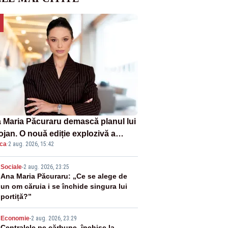
 Maria Păcuraru demască planul lui
ojan. O nouă ediție explozivă a
ica
·
2 aug. 2026, 15:42
iunii „Miza Zilei” la Realitatea
US
2
Sociale
-
2 aug. 2026, 23:25
Ana Maria Păcuraru: „Ce se alege de
un om căruia i se închide singura lui
portiță?”
Economie
-
2 aug. 2026, 23:29
Centralele pe cărbune, închise la