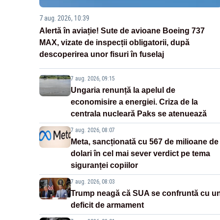
7 aug. 2026, 10:39
Alertă în aviație! Sute de avioane Boeing 737
MAX, vizate de inspecții obligatorii, după
descoperirea unor fisuri în fuselaj
7 aug. 2026, 09:15
Ungaria renunță la apelul de
economisire a energiei. Criza de la
centrala nucleară Paks se atenuează
7 aug. 2026, 08:07
Meta, sancționată cu 567 de milioane de
dolari în cel mai sever verdict pe tema
siguranței copiilor
7 aug. 2026, 08:03
Trump neagă că SUA se confruntă cu u
deficit de armament