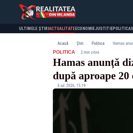
ULTIMELE ȘTIRI
ACTUALITATE
ECONOMIE
JUSTITIE
POLITICA
Acasă
Știri
Politica
Hamas anunț
·
POLITICA
2 min citire
Hamas anunță diz
după aproape 20 d
6 iul. 2026, 15:19