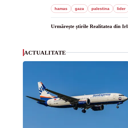
hamas
gaza
palestina
lider
Urmărește știrile Realitatea din Ir
ACTUALITATE