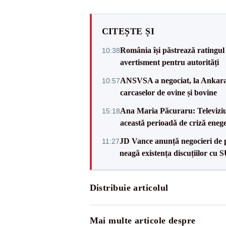
CITEȘTE ȘI
România își păstrează ratingul 
10:38
avertisment pentru autorități
ANSVSA a negociat, la Ankara, 
10:57
carcaselor de ovine și bovine
Ana Maria Păcuraru: Televiziune
15:18
această perioadă de criză enege
JD Vance anunță negocieri de pa
11:27
neagă existența discuțiilor cu 
Distribuie articolul
Mai multe articole despre