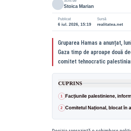
Scris de
Stoica Marian
Publicat
Sursă
6 iul. 2026, 15:19
realitatea.net
Gruparea Hamas a anunțat, luni
Gaza timp de aproape două dec
comitet tehnocratic palestinian
CUPRINS
Facțiunile palestiniene, inform
1
Comitetul Național, blocat în 
2
Decizia reprezintă o schimbare polit