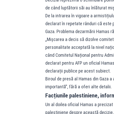
de când luptătorii săi au înlăturat mi
De la intrarea în vigoare a armistițiu
declarat în repetate rânduri că este p
Gaza. Problema dezarmării Hamas răm
„Mișcarea a decis să dizolve comite
personalitate acceptată la nivel naț
când Comitetul Național pentru Admini
declarat pentru AFP un oficial Hamas,
declarații publice pe acest subiect.
Biroul de presă al Hamas din Gaza a 
importantă”, fără a oferi alte detalii.
Facțiunile palestiniene, infor
Un al doilea oficial Hamas a precizat
palestiniene despre această decizie, î