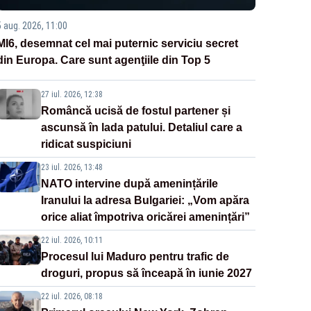
5 aug. 2026, 11:00
MI6, desemnat cel mai puternic serviciu secret
din Europa. Care sunt agenţiile din Top 5
27 iul. 2026, 12:38
Româncă ucisă de fostul partener și
ascunsă în lada patului. Detaliul care a
ridicat suspiciuni
23 iul. 2026, 13:48
NATO intervine după amenințările
Iranului la adresa Bulgariei: „Vom apăra
orice aliat împotriva oricărei amenințări”
22 iul. 2026, 10:11
Procesul lui Maduro pentru trafic de
droguri, propus să înceapă în iunie 2027
22 iul. 2026, 08:18