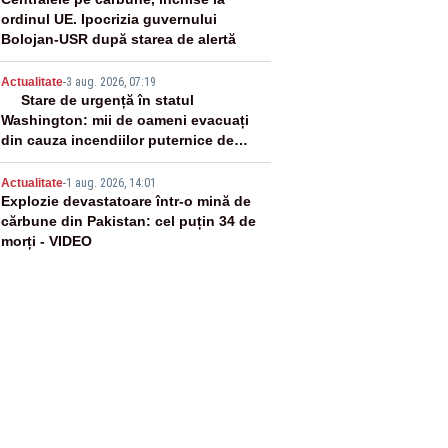
3
ordinul UE. Ipocrizia guvernului
Bolojan-USR după starea de alertă
4
Actualitate
-
3 aug. 2026, 07:19
Stare de urgență în statul
Washington: mii de oameni evacuați
din cauza incendiilor puternice de
vegetație
5
Actualitate
-
1 aug. 2026, 14:01
Explozie devastatoare într-o mină de
cărbune din Pakistan: cel puțin 34 de
morți - VIDEO