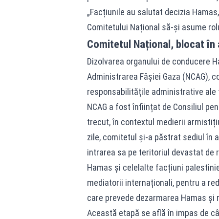
„Facțiunile au salutat decizia Hamas
Comitetului Național să-și asume rolul
Comitetul Național, blocat în
Dizolvarea organului de conducere H
Administrarea Fâșiei Gaza (NCAG), con
responsabilitățile administrative ale t
NCAG a fost înființat de Consiliul pe
trecut, în contextul medierii armistiț
zile, comitetul și-a păstrat sediul în 
intrarea sa pe teritoriul devastat de 
Hamas și celelalte facțiuni palestini
mediatorii internaționali, pentru a re
care prevede dezarmarea Hamas și ret
Această etapă se află în impas de câ