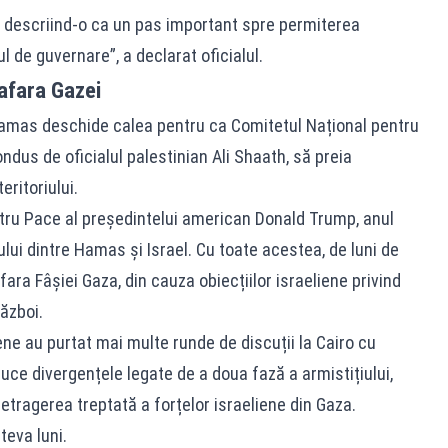
, descriind-o ca un pas important spre permiterea
 de guvernare”, a declarat oficialul.
 afara Gazei
amas deschide calea pentru ca Comitetul Național pentru
dus de oficialul palestinian Ali Shaath, să preia
eritoriului.
ntru Pace al președintelui american Donald Trump, anul
iului dintre Hamas și Israel. Cu toate acestea, de luni de
afara Fâșiei Gaza, din cauza obiecțiilor israeliene privind
război.
ene au purtat mai multe runde de discuții la Cairo cu
duce divergențele legate de a doua fază a armistițiului,
ragerea treptată a forțelor israeliene din Gaza.
teva luni.