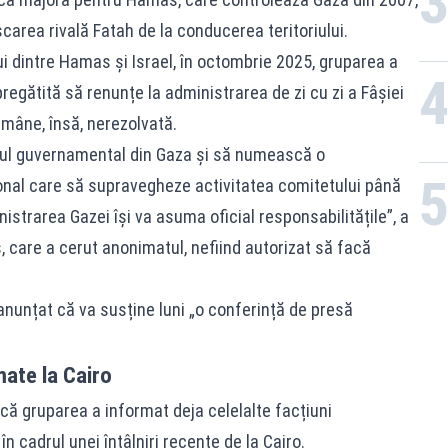
șcarea rivală Fatah de la conducerea teritoriului.
lui dintre Hamas și Israel, în octombrie 2025, gruparea a
regătită să renunțe la administrarea de zi cu zi a Fâșiei
âne, însă, nerezolvată.
tul guvernamental din Gaza și să numească o
ional care să supravegheze activitatea comitetului până
strarea Gazei își va asuma oficial responsabilitățile”, a
 care a cerut anonimatul, nefiind autorizat să facă
anunțat că va susține luni „o conferință de presă
mate la Cairo
 că gruparea a informat deja celelalte facțiuni
n cadrul unei întâlniri recente de la Cairo.