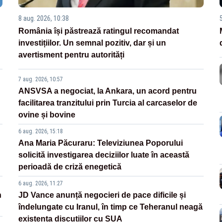
8 aug. 2026, 10:38
România își păstrează ratingul recomandat
investițiilor. Un semnal pozitiv, dar și un
avertisment pentru autorități
7 aug. 2026, 10:57
ANSVSA a negociat, la Ankara, un acord pentru
facilitarea tranzitului prin Turcia al carcaselor de
ovine și bovine
6 aug. 2026, 15:18
Ana Maria Păcuraru: Televiziunea Poporului
solicită investigarea deciziilor luate în această
perioadă de criză enegetică
6 aug. 2026, 11:27
n
JD Vance anunță negocieri de pace dificile și
îndelungate cu Iranul, în timp ce Teheranul neagă
existența discuțiilor cu SUA