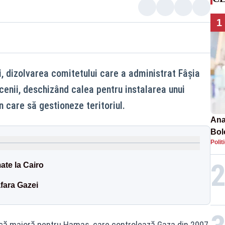
1
, dizolvarea comitetului care a administrat Fâșia
enii, deschizând calea pentru instalarea unui
 care să gestioneze teritoriul.
Ana
Bol
Polit
emis
PL
ate la Cairo
afara Gazei
ică majoră pentru Hamas, care controlează Gaza din 2007,