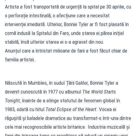
Artista a fost transportată de urgență la spital pe 30 aprilie, cu
o perforație intestinală, o afecțiune care a necesitat
intervenție imediată. Ulterior, Bonnie Tyler ar fi fost plasată în
comă indusă la Spitalul din Faro, unde starea ei părea inițial
stabilă, însă ulterior starea ei s-a agravat din nou.
Anunțul care a întristat milioane de fani a fost făcut chiar de
familia artistei.
Născută în Mumbles, în sudul Țării Galilor, Bonnie Tyler a
devenit cunoscută în 1977 cu albumul
The World Starts
Tonight
, înainte de a atinge statutul de fenomen global în
1983, odată cu hitul
Total Eclipse of the Heart
. Vocea ei
răgușită și baladele dramatice au transformat-o într-una dintre
cele mai recognoscibile artiste britanice. Industria muzicală și
fanii din întreaga lume se pregătesc să aducă un omagiu unei