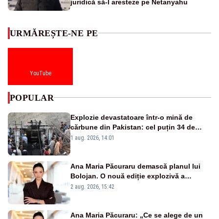
juridică să-l aresteze pe Netanyahu
URMĂREȘTE-NE PE
YouTube
POPULAR
Explozie devastatoare într-o mină de
cărbune din Pakistan: cel puțin 34 de
morți - VIDEO
1 aug. 2026, 14:01
Ana Maria Păcuraru demască planul lui
Bolojan. O nouă ediție explozivă a
emisiunii „Miza Zilei” la Realitatea PLUS
2 aug. 2026, 15:42
Ana Maria Păcuraru: „Ce se alege de un