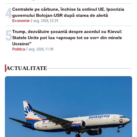
4
Centralele pe cărbune, închise la ordinul UE. Ipocrizia
guvernului Bolojan-USR după starea de alertă
Economie
-
2 aug. 2026, 23:29
5
Trump, dezvăluire șocantă despre acordul cu Kievul:
Statele Unite pot lua «aproape tot ce vor» din minele
Ucrainei”
Politica
-
1 aug. 2026, 11:09
ACTUALITATE