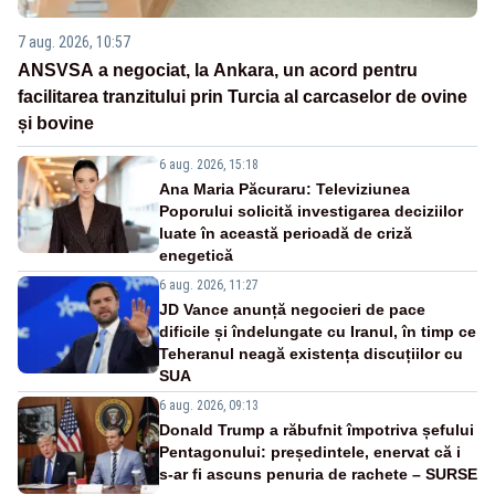
7 aug. 2026, 10:57
ANSVSA a negociat, la Ankara, un acord pentru
facilitarea tranzitului prin Turcia al carcaselor de ovine
și bovine
6 aug. 2026, 15:18
Ana Maria Păcuraru: Televiziunea
Poporului solicită investigarea deciziilor
luate în această perioadă de criză
enegetică
6 aug. 2026, 11:27
JD Vance anunță negocieri de pace
dificile și îndelungate cu Iranul, în timp ce
Teheranul neagă existența discuțiilor cu
SUA
6 aug. 2026, 09:13
Donald Trump a răbufnit împotriva șefului
Pentagonului: președintele, enervat că i
s-ar fi ascuns penuria de rachete – SURSE