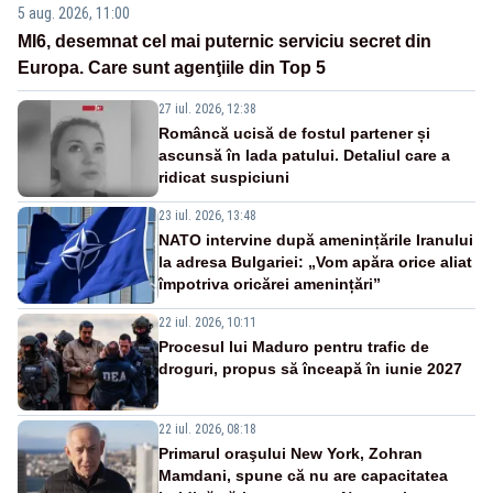
5 aug. 2026, 11:00
MI6, desemnat cel mai puternic serviciu secret din
Europa. Care sunt agenţiile din Top 5
27 iul. 2026, 12:38
Româncă ucisă de fostul partener și
ascunsă în lada patului. Detaliul care a
ridicat suspiciuni
23 iul. 2026, 13:48
NATO intervine după amenințările Iranului
la adresa Bulgariei: „Vom apăra orice aliat
împotriva oricărei amenințări”
22 iul. 2026, 10:11
Procesul lui Maduro pentru trafic de
droguri, propus să înceapă în iunie 2027
22 iul. 2026, 08:18
Primarul oraşului New York, Zohran
Mamdani, spune că nu are capacitatea