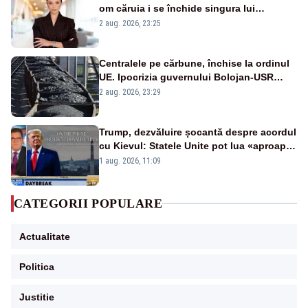
om căruia i se închide singura lui
portiță?”
2 aug. 2026, 23:25
Centralele pe cărbune, închise la ordinul
UE. Ipocrizia guvernului Bolojan-USR
după starea de alertă
2 aug. 2026, 23:29
Trump, dezvăluire șocantă despre acordul
cu Kievul: Statele Unite pot lua «aproape
tot ce vor» din minele Ucrainei”
1 aug. 2026, 11:09
CATEGORII POPULARE
Actualitate
Politica
Justitie