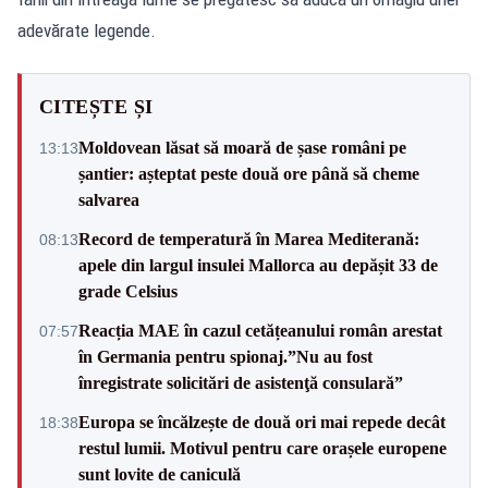
adevărate legende.
CITEȘTE ȘI
Moldovean lăsat să moară de șase români pe
13:13
șantier: așteptat peste două ore până să cheme
salvarea
Record de temperatură în Marea Mediterană:
08:13
apele din largul insulei Mallorca au depășit 33 de
grade Celsius
Reacția MAE în cazul cetățeanului român arestat
07:57
în Germania pentru spionaj.”Nu au fost
înregistrate solicitări de asistenţă consulară”
Europa se încălzește de două ori mai repede decât
18:38
restul lumii. Motivul pentru care orașele europene
sunt lovite de caniculă