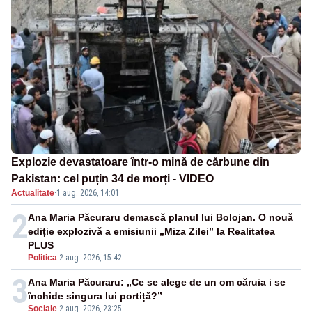
Explozie devastatoare într-o mină de cărbune din
Pakistan: cel puțin 34 de morți - VIDEO
Actualitate
·
1 aug. 2026, 14:01
2
Ana Maria Păcuraru demască planul lui Bolojan. O nouă
ediție explozivă a emisiunii „Miza Zilei” la Realitatea
PLUS
Politica
-
2 aug. 2026, 15:42
3
Ana Maria Păcuraru: „Ce se alege de un om căruia i se
închide singura lui portiță?”
Sociale
-
2 aug. 2026, 23:25