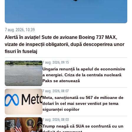
7 aug. 2026, 10:39
Alertă în aviație! Sute de avioane Boeing 737 MAX,
vizate de inspecții obligatorii, după descoperirea unor
fisuri în fuselaj
7 aug. 2026, 09:15
Ungaria renunță la apelul de economisire
a energiei. Criza de la centrala nucleară
Paks se atenuează
7 aug. 2026, 08:07
Meta, sancționată cu 567 de milioane de
dolari în cel mai sever verdict pe tema
siguranței copiilor
7 aug. 2026, 08:03
Trump neagă că SUA se confruntă cu un
deficit de armament