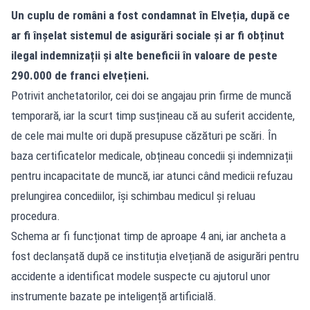
Un cuplu de români a fost condamnat în Elveția, după ce
ar fi înșelat sistemul de asigurări sociale și ar fi obținut
ilegal indemnizații și alte beneficii în valoare de peste
290.000 de franci elvețieni.
Potrivit anchetatorilor, cei doi se angajau prin firme de muncă
temporară, iar la scurt timp susțineau că au suferit accidente,
de cele mai multe ori după presupuse căzături pe scări. În
baza certificatelor medicale, obțineau concedii și indemnizații
pentru incapacitate de muncă, iar atunci când medicii refuzau
prelungirea concediilor, își schimbau medicul și reluau
procedura.
Schema ar fi funcționat timp de aproape 4 ani, iar ancheta a
fost declanșată după ce instituția elvețiană de asigurări pentru
accidente a identificat modele suspecte cu ajutorul unor
instrumente bazate pe inteligență artificială.