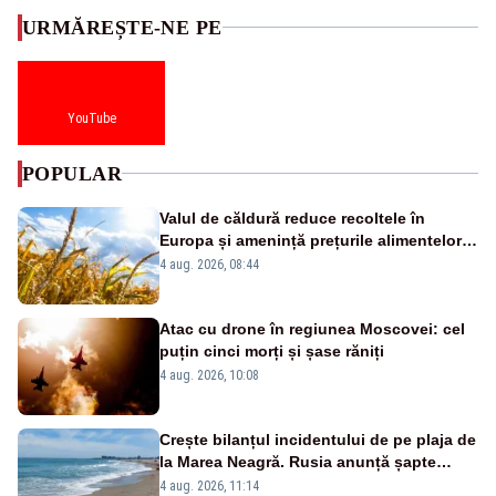
URMĂREȘTE-NE PE
YouTube
POPULAR
Valul de căldură reduce recoltele în
Europa și amenință prețurile alimentelor.
Ce avantaj are România
4 aug. 2026, 08:44
Atac cu drone în regiunea Moscovei: cel
puțin cinci morți și șase răniți
4 aug. 2026, 10:08
Crește bilanțul incidentului de pe plaja de
la Marea Neagră. Rusia anunță șapte
morți și 40 de răniți
4 aug. 2026, 11:14