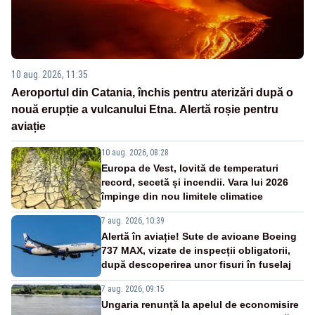
10 aug. 2026, 11:35
Aeroportul din Catania, închis pentru aterizări după o
nouă erupție a vulcanului Etna. Alertă roșie pentru
aviație
10 aug. 2026, 08:28
Europa de Vest, lovită de temperaturi
record, secetă și incendii. Vara lui 2026
împinge din nou limitele climatice
7 aug. 2026, 10:39
Alertă în aviație! Sute de avioane Boeing
737 MAX, vizate de inspecții obligatorii,
după descoperirea unor fisuri în fuselaj
7 aug. 2026, 09:15
Ungaria renunță la apelul de economisire