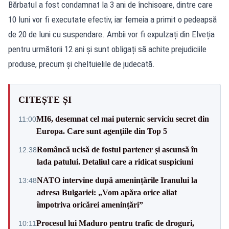
Bărbatul a fost condamnat la 3 ani de închisoare, dintre care
10 luni vor fi executate efectiv, iar femeia a primit o pedeapsă
de 20 de luni cu suspendare. Ambii vor fi expulzați din Elveția
pentru următorii 12 ani și sunt obligați să achite prejudiciile
produse, precum și cheltuielile de judecată.
CITEȘTE ȘI
MI6, desemnat cel mai puternic serviciu secret din
11:00
Europa. Care sunt agenţiile din Top 5
Româncă ucisă de fostul partener și ascunsă în
12:38
lada patului. Detaliul care a ridicat suspiciuni
NATO intervine după amenințările Iranului la
13:48
adresa Bulgariei: „Vom apăra orice aliat
împotriva oricărei amenințări”
Procesul lui Maduro pentru trafic de droguri,
10:11