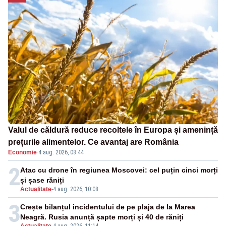
Valul de căldură reduce recoltele în Europa și amenință
prețurile alimentelor. Ce avantaj are România
Economie
·
4 aug. 2026, 08:44
2
Atac cu drone în regiunea Moscovei: cel puțin cinci morți
și șase răniți
Actualitate
-
4 aug. 2026, 10:08
3
Crește bilanțul incidentului de pe plaja de la Marea
Neagră. Rusia anunță șapte morți și 40 de răniți