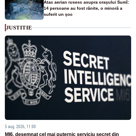
Atac aerian rusesc asupra orașului Sumî:
14 persoane au fost rănite, o minoră a
suferit un șoc
JUSTITIE
5 aug. 2026, 11:00
MI6, desemnat cel mai puternic serviciu secret din