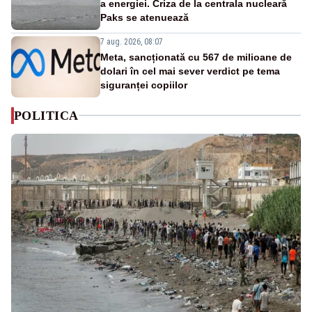
a energiei. Criza de la centrala nucleară
Paks se atenuează
7 aug. 2026, 08:07
Meta, sancționată cu 567 de milioane de
dolari în cel mai sever verdict pe tema
siguranței copiilor
POLITICA