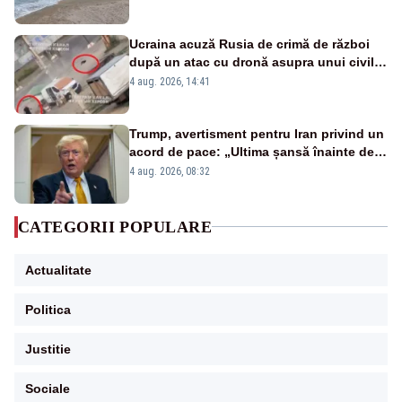
Ucraina acuză Rusia de crimă de război
după un atac cu dronă asupra unui civil,
în Herson. Momentul a fost filmat VIDEO
4 aug. 2026, 14:41
Trump, avertisment pentru Iran privind un
acord de pace: „Ultima șansă înainte de
decapitare”
4 aug. 2026, 08:32
CATEGORII POPULARE
Actualitate
Politica
Justitie
Sociale