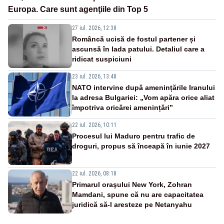
Europa. Care sunt agenţiile din Top 5
27 iul. 2026, 12:38
Româncă ucisă de fostul partener și
ascunsă în lada patului. Detaliul care a
ridicat suspiciuni
23 iul. 2026, 13:48
NATO intervine după amenințările Iranului
la adresa Bulgariei: „Vom apăra orice aliat
împotriva oricărei amenințări”
22 iul. 2026, 10:11
Procesul lui Maduro pentru trafic de
droguri, propus să înceapă în iunie 2027
22 iul. 2026, 08:18
Primarul oraşului New York, Zohran
Mamdani, spune că nu are capacitatea
juridică să-l aresteze pe Netanyahu