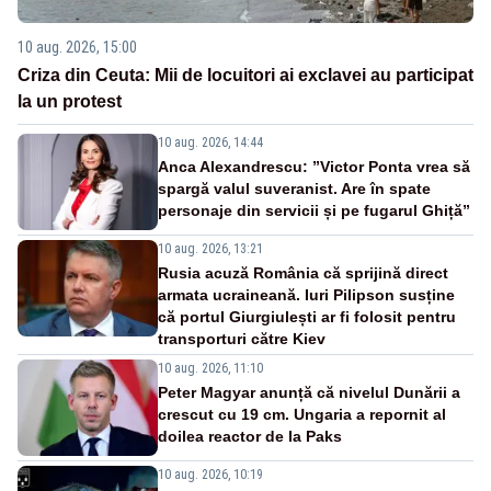
10 aug. 2026, 15:00
Criza din Ceuta: Mii de locuitori ai exclavei au participat
la un protest
10 aug. 2026, 14:44
Anca Alexandrescu: ”Victor Ponta vrea să
spargă valul suveranist. Are în spate
personaje din servicii și pe fugarul Ghiță”
10 aug. 2026, 13:21
Rusia acuză România că sprijină direct
armata ucraineană. Iuri Pilipson susține
că portul Giurgiulești ar fi folosit pentru
transporturi către Kiev
10 aug. 2026, 11:10
Peter Magyar anunță că nivelul Dunării a
crescut cu 19 cm. Ungaria a repornit al
doilea reactor de la Paks
10 aug. 2026, 10:19