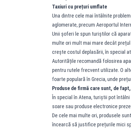
Taxiuri cu prețuri umflate
Una dintre cele mai întâlnite probleme
aglomerate, precum Aeroportul Interna
Unii șoferi le spun turiștilor că apara
multe ori mult mai mare decât prețul r
crește costul deplasării, în special 
Autoritățile recomandă folosirea apar
pentru rutele frecvent utilizate. O al
foarte populară în Grecia, unde prețur
Produse de firmă care sunt, de fapt,
În special în Atena, turiștii pot întâl
soare sau produse electronice prezen
De cele mai multe ori, produsele sunt
încearcă să justifice prețurile mici