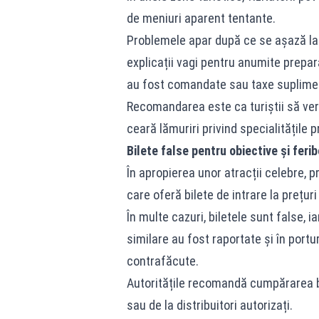
de meniuri aparent tentante.
Problemele apar după ce se așază la 
explicații vagi pentru anumite prepar
au fost comandate sau taxe suplime
Recomandarea este ca turiștii să ver
ceară lămuriri privind specialitățile 
Bilete false pentru obiective și ferib
În apropierea unor atracții celebre, p
care oferă bilete de intrare la prețur
În multe cazuri, biletele sunt false, iar
similare au fost raportate și în portu
contrafăcute.
Autoritățile recomandă cumpărarea bil
sau de la distribuitori autorizați.