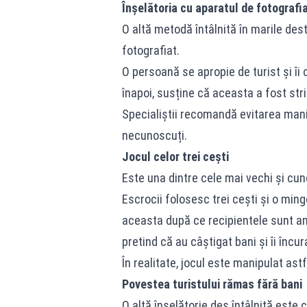
Înșelătoria cu aparatul de fotografi
O altă metodă întâlnită în marile dest
fotografiat.
O persoană se apropie de turist și îi
înapoi, susține că aceasta a fost str
Specialiștii recomandă evitarea mani
necunoscuți.
Jocul celor trei cești
Este una dintre cele mai vechi și cu
Escrocii folosesc trei cești și o ming
aceasta după ce recipientele sunt ame
pretind că au câștigat bani și îi încur
În realitate, jocul este manipulat astf
Povestea turistului rămas fără bani
O altă înșelătorie des întâlnită este c