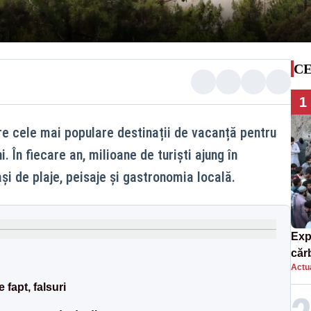
CE
1
tre cele mai populare destinații de vacanță pentru
. În fiecare an, milioane de turiști ajung în
ași de plaje, peisaje și gastronomia locală.
Exp
căr
Actua
mor
fapt, falsuri