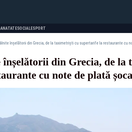
SANATATE
SOCIALE
SPORT
âlnite înșelătorii din Grecia, de la taximetriști cu supertarife la restaurante cu 
 înșelătorii din Grecia, de la 
staurante cu note de plată șoc