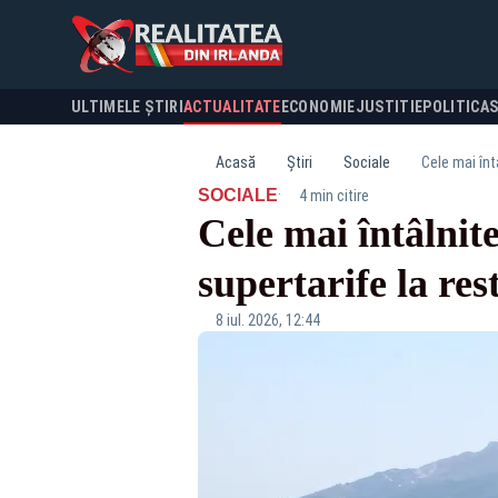
ULTIMELE ȘTIRI
ACTUALITATE
ECONOMIE
JUSTITIE
POLITICA
Acasă
Știri
Sociale
Cele mai înt
·
SOCIALE
4 min citire
Cele mai întâlnite
supertarife la re
8 iul. 2026, 12:44