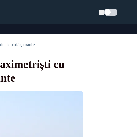
Schimba tema
note de plată șocante
taximetriști cu
ante