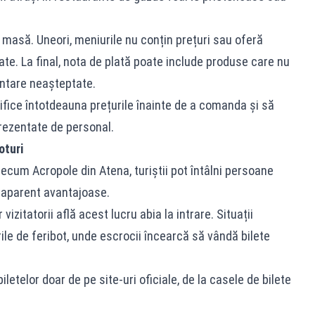
masă. Uneori, meniurile nu conțin prețuri sau oferă
ate. La final, nota de plată poate include produse care nu
ntare neașteptate.
ifice întotdeauna prețurile înainte de a comanda și să
prezentate de personal.
oturi
recum Acropole din Atena, turiștii pot întâlni persoane
i aparent avantajoase.
 vizitatorii află acest lucru abia la intrare. Situații
rile de feribot, unde escrocii încearcă să vândă bilete
etelor doar de pe site-uri oficiale, de la casele de bilete