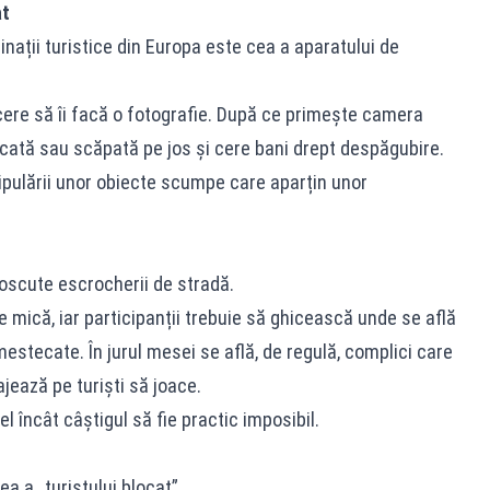
at
inații turistice din Europa este cea a aparatului de
 cere să îi facă o fotografie. După ce primește camera
icată sau scăpată pe jos și cere bani drept despăgubire.
pulării unor obiecte scumpe care aparțin unor
noscute escrocherii de stradă.
e mică, iar participanții trebuie să ghicească unde se află
stecate. În jurul mesei se află, de regulă, complici care
ajează pe turiști să joace.
el încât câștigul să fie practic imposibil.
ea a „turistului blocat”.