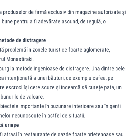
a produselor de firmă exclusiv din magazine autorizate și
 bune pentru a fi adevărate ascund, de regulă, o
metode de distragere
ltă problemă în zonele turistice foarte aglomerate,
ul Monastiraki.
ecurg la metode ingenioase de distragere. Una dintre cele
rea intenționată a unei băuturi, de exemplu cafea, pe
ntre escroci își cere scuze și încearcă să curețe pata, un
 bunurile de valoare.
 obiectele importante în buzunare interioare sau în genți
nelor necunoscute în astfel de situații.
tă uriașe
ot fi atrași în restaurante de gazde foarte prietenoase sau