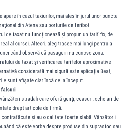
 apare în cazul taxiurilor, mai ales în jurul unor puncte
țional din Atena sau porturile de feribot.
tul de taxat nu funcționează și propun un tarif fix, de
eal al cursei. Alteori, aleg trasee mai lungi pentru a
atunci când observă că pasagerii nu cunosc zona.
atului de taxat și verificarea tarifelor aproximative
ternativă considerată mai sigură este aplicația Beat,
ile sunt afișate clar încă de la început.
 falsuri
ni vânzători stradali care oferă genți, ceasuri, ochelari de
tate drept articole de firmă.
 contrafăcute și au o calitate foarte slabă. Vânzătorii
 spunând că este vorba despre produse din suprastoc sau