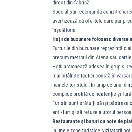
direct din fabrică.
Specialiștii recomandă achiziționare
avertizează că ofertele care par prea
înșelătorie.
Hoții de buzunare folosesc diverse 
Furturile din buzunare reprezintă o a
precum metroul din Atena sau cartier
Hoții acționează adesea în grup și r
mai întâlnite tactici constă în vărsa
hainele turistului. În timp ce unul di
complice profită de neatenție și fură
Turiștii sunt sfătuiți să își păstreze
anti-furt și să refuze ajutorul persoa
Restaurante și baruri cu note de pla
În unele zone turistice, vizitatorii p