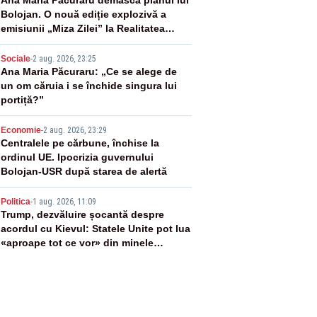
2
Ana Maria Păcuraru demască planul lui
Bolojan. O nouă ediție explozivă a
emisiunii „Miza Zilei” la Realitatea
PLUS
3
Sociale
-
2 aug. 2026, 23:25
Ana Maria Păcuraru: „Ce se alege de
un om căruia i se închide singura lui
portiță?”
4
Economie
-
2 aug. 2026, 23:29
Centralele pe cărbune, închise la
ordinul UE. Ipocrizia guvernului
Bolojan-USR după starea de alertă
5
Politica
-
1 aug. 2026, 11:09
Trump, dezvăluire șocantă despre
acordul cu Kievul: Statele Unite pot lua
«aproape tot ce vor» din minele
Ucrainei”