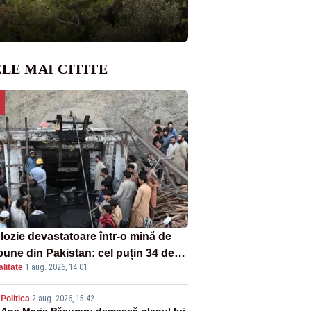
LE MAI CITITE
lozie devastatoare într-o mină de
bune din Pakistan: cel puțin 34 de
litate
·
1 aug. 2026, 14:01
ți - VIDEO
Politica
-
2 aug. 2026, 15:42