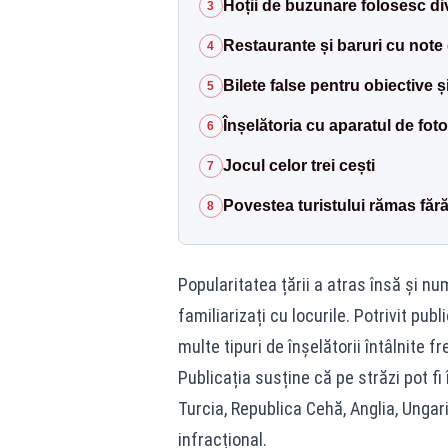
Hoții de buzunare folosesc d
3
Restaurante și baruri cu note 
4
Bilete false pentru obiective și
5
Înșelătoria cu aparatul de foto
6
Jocul celor trei cești
7
Povestea turistului rămas fără
8
Popularitatea țării a atras însă și num
familiarizați cu locurile. Potrivit publ
multe tipuri de înșelătorii întâlnite f
Publicația susține că pe străzi pot fi î
Turcia, Republica Cehă, Anglia, Ungar
infracțional.