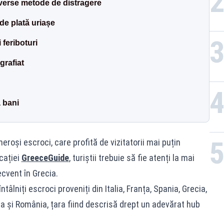
iverse metode de distragere
de plată uriașe
 feriboturi
grafiat
 bani
eroși escroci, care profită de vizitatorii mai puțin
icației
GreeceGuide
, turiștii trebuie să fie atenți la mai
recvent în Grecia.
ntâlniți escroci proveniți din Italia, Franța, Spania, Grecia,
ia și România, țara fiind descrisă drept un adevărat hub