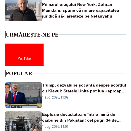
Primarul oraşului New York, Zohran
Mamdani, spune că nu are capacitatea
juridică să-l aresteze pe Netanyahu
URMĂREȘTE-NE PE
YouTube
POPULAR
Trump, dezvăluire șocantă despre acordul
cu Kievul: Statele Unite pot lua «aproape
tot ce vor» din minele Ucrainei”
1 aug. 2026, 11:09
Explozie devastatoare într-o mină de
cărbune din Pakistan: cel puțin 34 de
morți - VIDEO
1 aug. 2026, 14:01