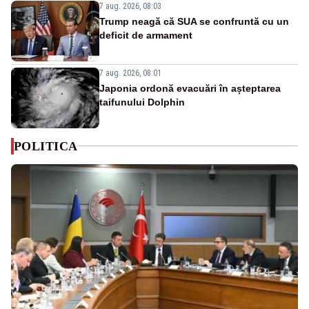
7 aug. 2026, 08:03
Trump neagă că SUA se confruntă cu un
deficit de armament
7 aug. 2026, 08:01
Japonia ordonă evacuări în așteptarea
taifunului Dolphin
POLITICA