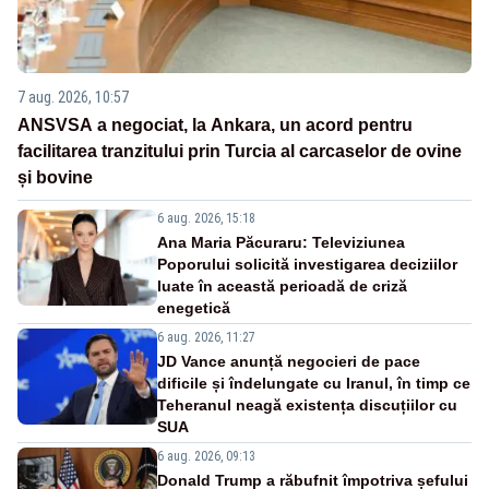
7 aug. 2026, 10:57
ANSVSA a negociat, la Ankara, un acord pentru
facilitarea tranzitului prin Turcia al carcaselor de ovine
și bovine
6 aug. 2026, 15:18
Ana Maria Păcuraru: Televiziunea
Poporului solicită investigarea deciziilor
luate în această perioadă de criză
enegetică
6 aug. 2026, 11:27
JD Vance anunță negocieri de pace
dificile și îndelungate cu Iranul, în timp ce
Teheranul neagă existența discuțiilor cu
SUA
6 aug. 2026, 09:13
Donald Trump a răbufnit împotriva șefului