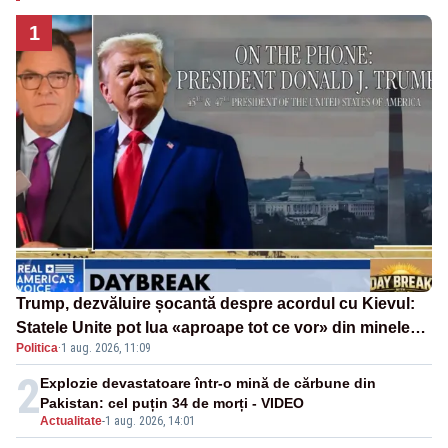
1
Trump, dezvăluire șocantă despre acordul cu Kievul:
Statele Unite pot lua «aproape tot ce vor» din minele
Politica
·
1 aug. 2026, 11:09
Ucrainei”
2
Explozie devastatoare într-o mină de cărbune din
Pakistan: cel puțin 34 de morți - VIDEO
Actualitate
-
1 aug. 2026, 14:01