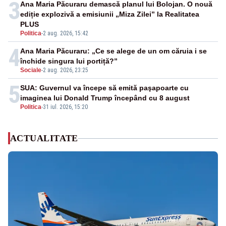
3
Ana Maria Păcuraru demască planul lui Bolojan. O nouă
ediție explozivă a emisiunii „Miza Zilei” la Realitatea
PLUS
Politica
-
2 aug. 2026, 15:42
4
Ana Maria Păcuraru: „Ce se alege de un om căruia i se
închide singura lui portiță?”
Sociale
-
2 aug. 2026, 23:25
5
SUA: Guvernul va începe să emită paşapoarte cu
imaginea lui Donald Trump începând cu 8 august
Politica
-
31 iul. 2026, 15:20
ACTUALITATE