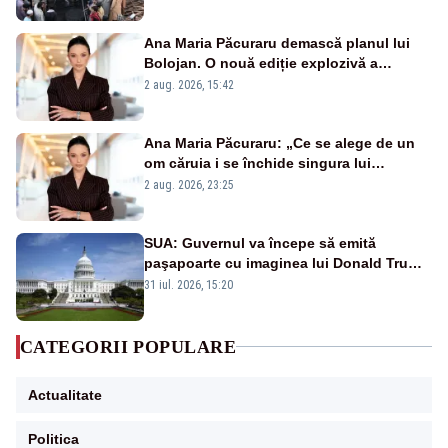
Ana Maria Păcuraru demască planul lui
Bolojan. O nouă ediție explozivă a
emisiunii „Miza Zilei” la Realitatea PLUS
2 aug. 2026, 15:42
Ana Maria Păcuraru: „Ce se alege de un
om căruia i se închide singura lui
portiță?”
2 aug. 2026, 23:25
SUA: Guvernul va începe să emită
paşapoarte cu imaginea lui Donald Trump
începând cu 8 august
31 iul. 2026, 15:20
CATEGORII POPULARE
Actualitate
Politica