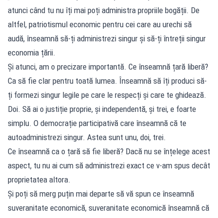
atunci când tu nu îți mai poți administra propriile bogății. De
altfel, patriotismul economic pentru cei care au urechi să
audă, înseamnă să-ți administrezi singur și să-ți întreții singur
economia țării.
Și atunci, am o precizare importantă. Ce înseamnă țară liberă?
Ca să fie clar pentru toată lumea. Înseamnă să îți produci să-
ți formezi singur legile pe care le respecți și care te ghidează.
Doi. Să ai o justiție proprie, și independentă, și trei, e foarte
simplu. O democrație participativă care înseamnă că te
autoadministrezi singur. Astea sunt unu, doi, trei.
Ce înseamnă ca o țară să fie liberă? Dacă nu se înțelege acest
aspect, tu nu ai cum să administrezi exact ce v-am spus decât
proprietatea altora.
Și poți să merg puțin mai departe să vă spun ce înseamnă
suveranitate economică, suveranitate economică înseamnă că