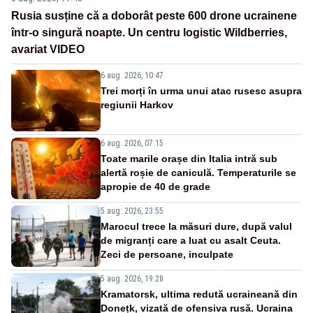
Rusia susține că a doborât peste 600 drone ucrainene
într-o singură noapte. Un centru logistic Wildberries,
avariat VIDEO
6 aug. 2026, 10:47
Trei morți în urma unui atac rusesc asupra
regiunii Harkov
6 aug. 2026, 07:15
Toate marile orașe din Italia intră sub
alertă roșie de caniculă. Temperaturile se
apropie de 40 de grade
5 aug. 2026, 23:55
Marocul trece la măsuri dure, după valul
de migranți care a luat cu asalt Ceuta.
Zeci de persoane, inculpate
5 aug. 2026, 19:28
Kramatorsk, ultima redută ucraineană din
Donețk, vizată de ofensiva rusă. Ucraina