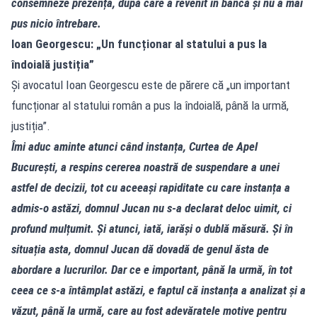
consemneze prezența, după care a revenit în bancă și nu a mai
pus nicio întrebare.
Ioan Georgescu: „Un funcționar al statului a pus la
îndoială justiția”
Și avocatul Ioan Georgescu este de părere că „un important
funcționar al statului român a pus la îndoială, până la urmă,
justiția”.
Îmi aduc aminte atunci când instanța, Curtea de Apel
București, a respins cererea noastră de suspendare a unei
astfel de decizii, tot cu aceeași rapiditate cu care instanța a
admis‑o astăzi, domnul Jucan nu s‑a declarat deloc uimit, ci
profund mulțumit. Și atunci, iată, iarăși o dublă măsură. Și în
situația asta, domnul Jucan dă dovadă de genul ăsta de
abordare a lucrurilor. Dar ce e important, până la urmă, în tot
ceea ce s‑a întâmplat astăzi, e faptul că instanța a analizat și a
văzut, până la urmă, care au fost adevăratele motive pentru