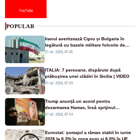
YouTube
POPULAR
Iranul avertizează Cipru și Bulgaria în
legătură cu bazele militare folosite de
SUA
31 iul. 2026, 07:45
ITALIA: 7 persoane, dispărute după
prăbușirea unei clădiri în Sicilia | VIDEO
31 iul. 2026, 07:50
Trump anunță un acord pentru
dezarmarea Hamas, însă sprijinul
Israelului rămâne incert
31 iul. 2026, 07:54
Eurostat: șomajul a rămas stabil în iunie
2026 la 6,3% în zona euro și 6,0% în UE