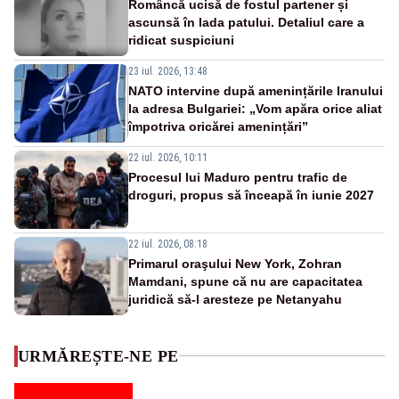
Româncă ucisă de fostul partener și
ascunsă în lada patului. Detaliul care a
ridicat suspiciuni
23 iul. 2026, 13:48
NATO intervine după amenințările Iranului
la adresa Bulgariei: „Vom apăra orice aliat
împotriva oricărei amenințări”
22 iul. 2026, 10:11
Procesul lui Maduro pentru trafic de
droguri, propus să înceapă în iunie 2027
22 iul. 2026, 08:18
Primarul oraşului New York, Zohran
Mamdani, spune că nu are capacitatea
juridică să-l aresteze pe Netanyahu
URMĂREȘTE-NE PE