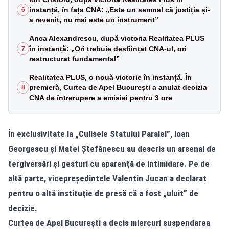
instanță, în fața CNA: „Este un semnal că justiția și-
6
a revenit, nu mai este un instrument”
Anca Alexandrescu, după victoria Realitatea PLUS
în instanță: „Ori trebuie desființat CNA-ul, ori
7
restructurat fundamental”
Realitatea PLUS, o nouă victorie în instanță. În
premieră, Curtea de Apel București a anulat decizia
8
CNA de întrerupere a emisiei pentru 3 ore
În exclusivitate la „Culisele Statului Paralel”, Ioan
Georgescu și Matei Ștefănescu au descris un arsenal de
tergiversări și gesturi cu aparență de intimidare. Pe de
altă parte, vicepreședintele Valentin Jucan a declarat
pentru o altă instituție de presă că a fost „uluit” de
decizie.
Curtea de Apel București a decis miercuri suspendarea