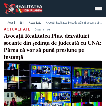
Acasă
Știri
Actualitate
Avocații Realitatea Plus, dezvăluiri șocante din ședința de judecată cu CNA: Părea că vor să pună presiune pe instanță
·
ACTUALITATE
5 min citire
Avocații Realitatea Plus, dezvăluiri
șocante din ședința de judecată cu CNA:
Părea că vor să pună presiune pe
instanță