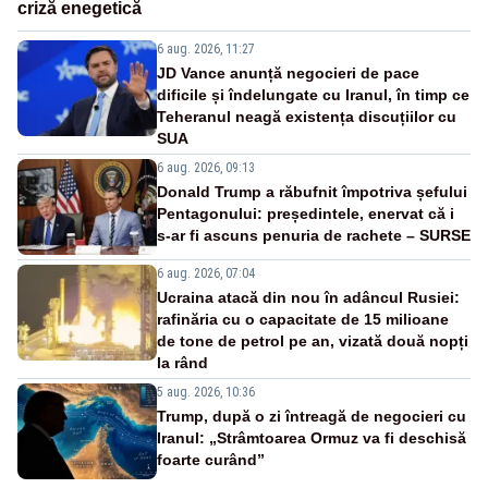
criză enegetică
6 aug. 2026, 11:27
JD Vance anunță negocieri de pace
dificile și îndelungate cu Iranul, în timp ce
Teheranul neagă existența discuțiilor cu
SUA
6 aug. 2026, 09:13
Donald Trump a răbufnit împotriva șefului
Pentagonului: președintele, enervat că i
s-ar fi ascuns penuria de rachete – SURSE
6 aug. 2026, 07:04
Ucraina atacă din nou în adâncul Rusiei:
rafinăria cu o capacitate de 15 milioane
de tone de petrol pe an, vizată două nopți
la rând
5 aug. 2026, 10:36
Trump, după o zi întreagă de negocieri cu
Iranul: „Strâmtoarea Ormuz va fi deschisă
foarte curând”