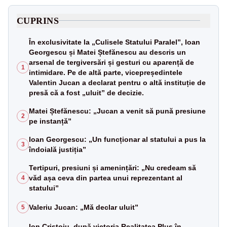
CUPRINS
În exclusivitate la „Culisele Statului Paralel”, Ioan
Georgescu și Matei Ștefănescu au descris un
arsenal de tergiversări și gesturi cu aparență de
1
intimidare. Pe de altă parte, vicepreședintele
Valentin Jucan a declarat pentru o altă instituție de
presă că a fost „uluit” de decizie.
Matei Ștefănescu: „Jucan a venit să pună presiune
2
pe instanță”
Ioan Georgescu: „Un funcționar al statului a pus la
3
îndoială justiția”
Tertipuri, presiuni și amenințări: „Nu credeam să
văd așa ceva din partea unui reprezentant al
4
statului”
Valeriu Jucan: „Mă declar uluit”
5
Ion Cristoiu, după victoria Realitatea Plus în