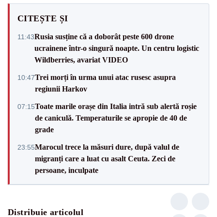
CITEȘTE ȘI
Rusia susține că a doborât peste 600 drone
11:43
ucrainene într-o singură noapte. Un centru logistic
Wildberries, avariat VIDEO
Trei morți în urma unui atac rusesc asupra
10:47
regiunii Harkov
Toate marile orașe din Italia intră sub alertă roșie
07:15
de caniculă. Temperaturile se apropie de 40 de
grade
Marocul trece la măsuri dure, după valul de
23:55
migranți care a luat cu asalt Ceuta. Zeci de
persoane, inculpate
Distribuie articolul