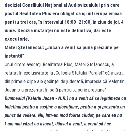
deciziei Consiliului Național al Audiovizualului prin care
postul Realitatea Plus era obligat să își întrerupă emisia
pentru trei ore, în intervalul 18:00–21:00, în ziua de joi, 4
iunie. Decizia instanței nu este definitivă, dar este
executorie.
Matei Ștefănescu: „Jucan a venit să pună presiune pe
instanță”
Unul dintre avocații Realitatea Plus, Matei Ștefănescu, a
relatat în exclusivitate la „Culisele Statului Paralel” că a avut,
din primele clipe ale ședinței de judecată, impresia că Valentin
Jucan s‑a prezentat în sală pentru „a pune presiune”.
Dumnealui (Valeriu Jucan - N.R.) nu a venit să se legitimeze cu
buletinul pentru a susține o alocuțiune, pentru a‑și prezenta un
punct de vedere. Nu, într‑un mod foarte ciudat, pe care eu nu
l‑am mai văzut ca avocat, dânsul a venit, a cerut să i se