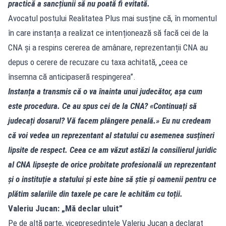
practică a sancțiunii să nu poată fi evitată.
Avocatul postului Realitatea Plus mai susține că, în momentul
în care instanța a realizat ce intenționează să facă cei de la
CNA și a respins cererea de amânare, reprezentanții CNA au
depus o cerere de recuzare cu taxa achitată, „ceea ce
însemna că anticipaseră respingerea”.
Instanța a transmis că o va înainta unui judecător, așa cum
este procedura. Ce au spus cei de la CNA? «Continuați să
judecați dosarul? Vă facem plângere penală.» Eu nu credeam
că voi vedea un reprezentant al statului cu asemenea susțineri
lipsite de respect. Ceea ce am văzut astăzi la consilierul juridic
al CNA lipsește de orice probitate profesională un reprezentant
și o instituție a statului și este bine să știe și oamenii pentru ce
plătim salariile din taxele pe care le achităm cu toții.
Valeriu Jucan: „Mă declar uluit”
Pe de altă parte, vicepreședintele Valeriu Jucan a declarat