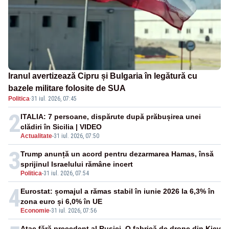
Iranul avertizează Cipru și Bulgaria în legătură cu
bazele militare folosite de SUA
Politica
·
31 iul. 2026, 07:45
2
ITALIA: 7 persoane, dispărute după prăbușirea unei
clădiri în Sicilia | VIDEO
Actualitate
-
31 iul. 2026, 07:50
3
Trump anunță un acord pentru dezarmarea Hamas, însă
sprijinul Israelului rămâne incert
Politica
-
31 iul. 2026, 07:54
4
Eurostat: șomajul a rămas stabil în iunie 2026 la 6,3% în
zona euro și 6,0% în UE
Economie
-
31 iul. 2026, 07:56
Atac fără precedent al Rusiei. O fabrică de drone din Kiev