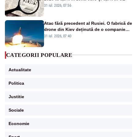
31 iul. 2026, 07:56
Atac fără precedent al Rusiei. O fabrică de
drone din Kiev deținută de o companie
americană, distrusă de o rachetă
31 iul. 2026, 07:40
rusească
CATEGORII POPULARE
Actualitate
Politica
Justitie
Sociale
Economie
Sport