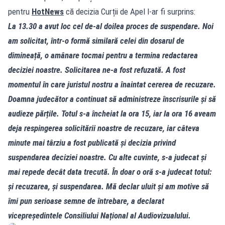
pentru
HotNews
că decizia Curții de Apel l‑ar fi surprins:
La 13.30 a avut loc cel de‑al doilea proces de suspendare. Noi
am solicitat, într‑o formă similară celei din dosarul de
dimineață, o amânare tocmai pentru a termina redactarea
deciziei noastre. Solicitarea ne‑a fost refuzată. A fost
momentul în care juristul nostru a înaintat cererea de recuzare.
Doamna judecător a continuat să administreze înscrisurile și să
audieze părțile. Totul s‑a încheiat la ora 15, iar la ora 16 aveam
deja respingerea solicitării noastre de recuzare, iar câteva
minute mai târziu a fost publicată și decizia privind
suspendarea deciziei noastre. Cu alte cuvinte, s‑a judecat și
mai repede decât data trecută. În doar o oră s‑a judecat totul:
și recuzarea, și suspendarea. Mă declar uluit și am motive să
îmi pun serioase semne de întrebare, a declarat
vicepreședintele Consiliului Național al Audiovizualului.