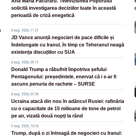
Ana Maria Păcuraru: Televiziunea Poporului
solicită investigarea deciziilor luate în această
perioadă de criză enegetică
n
6 aug. 2026, 11:27
JD Vance anunță negocieri de pace dificile și
îndelungate cu Iranul, în timp ce Teheranul neagă
existența discuțiilor cu SUA
6 aug. 2026, 09:13
Donald Trump a răbufnit împotriva șefului
Pentagonului: președintele, enervat că i s-ar fi
ascuns penuria de rachete – SURSE
6 aug. 2026, 07:04
Ucraina atacă din nou în adâncul Rusiei: rafinăria
cu o capacitate de 15 milioane de tone de petrol
pe an, vizată două nopți la rând
5 aug. 2026, 10:36
Trump, după o zi întreagă de negocieri cu Iranul: