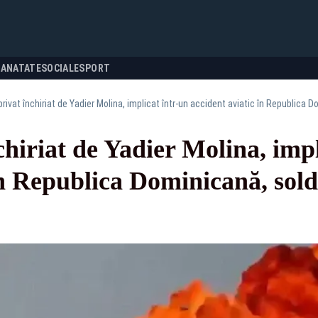
SANATATE
SOCIALE
SPORT
privat închiriat de Yadier Molina, implicat într-un accident aviatic în Republica 
chiriat de Yadier Molina, impl
în Republica Dominicană, sold