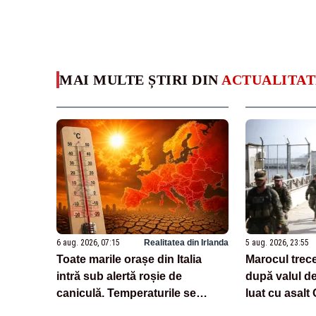
MAI MULTE ȘTIRI DIN
ACTUALITAT
6 aug. 2026, 07:15
Realitatea din Irlanda
5 aug. 2026, 23:55
Toate marile orașe din Italia
Marocul trece
intră sub alertă roșie de
după valul de
caniculă. Temperaturile se
luat cu asalt
apropie de 40 de grade
persoane, in