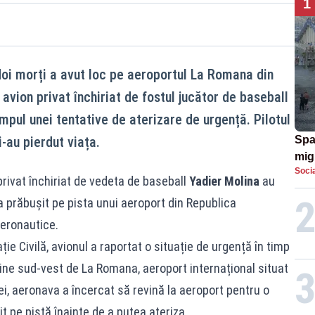
1
doi morți a avut loc pe aeroportul La Romana din
vion privat închiriat de fostul jucător de baseball
impul unei tentative de aterizare de urgență. Pilotul
i-au pierdut viața.
Spa
migr
Soci
ulti
privat închiriat de vedeta de baseball
Yadier Molina
au
ajun
 prăbușit pe pista unui aeroport din Republica
aeronautice.
ție Civilă, avionul a raportat o situație de urgență în timp
rine sud‑vest de La Romana, aeroport internațional situat
ei, aeronava a încercat să revină la aeroport pentru o
t pe pistă înainte de a putea ateriza.