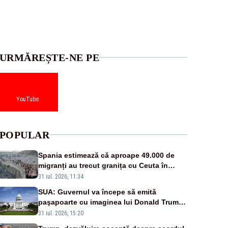
URMĂREȘTE-NE PE
YouTube
POPULAR
Spania estimează că aproape 49.000 de
migranți au trecut granița cu Ceuta în
ultimele 24 de ore. Bilanțul morților a ajuns
31 iul. 2026, 11:34
la 19
SUA: Guvernul va începe să emită
paşapoarte cu imaginea lui Donald Trump
începând cu 8 august
31 iul. 2026, 15:20