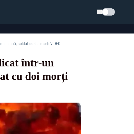
Schimba tema
Dominicană, soldat cu doi morți VIDEO
icat într-un
at cu doi morți