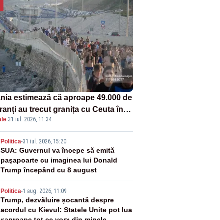
nia estimează că aproape 49.000 de
anți au trecut granița cu Ceuta în
ale
·
31 iul. 2026, 11:34
mele 24 de ore. Bilanțul morților a
s la 19
2
Politica
-
31 iul. 2026, 15:20
SUA: Guvernul va începe să emită
paşapoarte cu imaginea lui Donald
Trump începând cu 8 august
3
Politica
-
1 aug. 2026, 11:09
Trump, dezvăluire șocantă despre
acordul cu Kievul: Statele Unite pot lua
«aproape tot ce vor» din minele