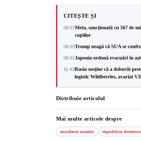
CITEȘTE ȘI
Meta, sancționată cu 567 de mil
08:07
copiilor
Trump neagă că SUA se confru
08:03
Japonia ordonă evacuări în așt
08:01
Rusia susține că a doborât pes
11:43
logistic Wildberries, avariat 
Distribuie articolul
Mai multe articole despre
accident aviatic
republica domini