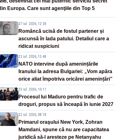
MI6, desemnat cel mai puternic serviciu secret
din Europa. Care sunt agenţiile din Top 5
27 iul. 2026, 12:38
Româncă ucisă de fostul partener și
ascunsă în lada patului. Detaliul care a
ridicat suspiciuni
23 iul. 2026, 13:48
NATO intervine după amenințările
Iranului la adresa Bulgariei: „Vom apăra
orice aliat împotriva oricărei amenințări”
22 iul. 2026, 10:11
Procesul lui Maduro pentru trafic de
droguri, propus să înceapă în iunie 2027
22 iul. 2026, 08:18
Primarul oraşului New York, Zohran
Mamdani, spune că nu are capacitatea
juridică să-l aresteze pe Netanyahu