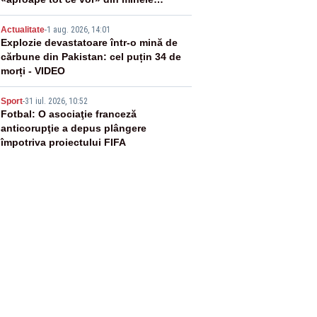
Ucrainei”
4
Actualitate
-
1 aug. 2026, 14:01
Explozie devastatoare într-o mină de
cărbune din Pakistan: cel puțin 34 de
morți - VIDEO
5
Sport
-
31 iul. 2026, 10:52
Fotbal: O asociaţie franceză
anticorupţie a depus plângere
împotriva proiectului FIFA