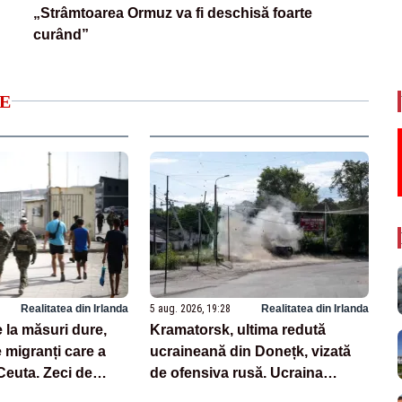
„Strâmtoarea Ormuz va fi deschisă foarte
curând”
E
Realitatea din Irlanda
5 aug. 2026, 19:28
Realitatea din Irlanda
 la măsuri dure,
Kramatorsk, ultima redută
 migranți care a
ucraineană din Donețk, vizată
 Ceuta. Zeci de
de ofensiva rusă. Ucraina
culpate
începe evacuarea familiilor cu