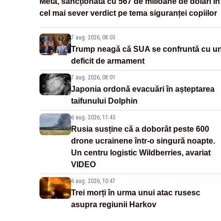
Meta, sancționată cu 567 de milioane de dolari în
cel mai sever verdict pe tema siguranței copiilor
7 aug. 2026, 08:03
Trump neagă că SUA se confruntă cu u
deficit de armament
7 aug. 2026, 08:01
Japonia ordonă evacuări în așteptarea
taifunului Dolphin
6 aug. 2026, 11:43
Rusia susține că a doborât peste 600
drone ucrainene într-o singură noapte.
Un centru logistic Wildberries, avariat
VIDEO
6 aug. 2026, 10:47
Trei morți în urma unui atac rusesc
asupra regiunii Harkov