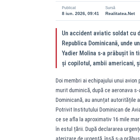
Publicat
Sursă
8 iun. 2026, 09:41
Realitatea.Net
Un accident aviatic soldat cu 
Republica Dominicană, unde un a
Yadier Molina s-a prăbușit în t
și copilotul, ambii americani, ș
Doi membri ai echipajului unui avion 
murit duminică, după ce aeronava s‑a
Dominicană, au anunțat autoritățile 
Potrivit Institutului Dominican de Avia
ce se afla la aproximativ 16 mile ma
în estul țării. După declararea urgenț
aterizare de urgență, însă s‑a prăbuși