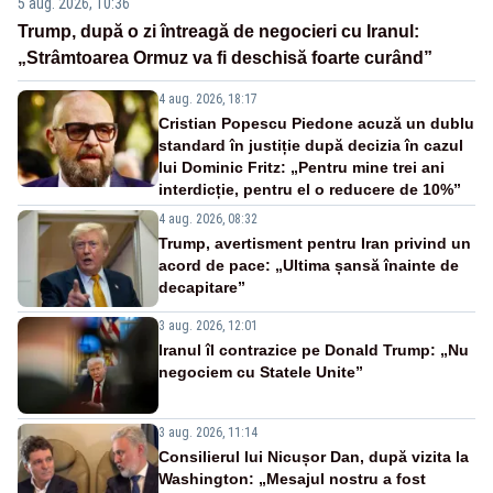
5 aug. 2026, 10:36
Trump, după o zi întreagă de negocieri cu Iranul:
„Strâmtoarea Ormuz va fi deschisă foarte curând”
4 aug. 2026, 18:17
Cristian Popescu Piedone acuză un dublu
standard în justiție după decizia în cazul
lui Dominic Fritz: „Pentru mine trei ani
interdicție, pentru el o reducere de 10%”
4 aug. 2026, 08:32
Trump, avertisment pentru Iran privind un
acord de pace: „Ultima șansă înainte de
decapitare”
3 aug. 2026, 12:01
Iranul îl contrazice pe Donald Trump: „Nu
negociem cu Statele Unite”
3 aug. 2026, 11:14
Consilierul lui Nicușor Dan, după vizita la
Washington: „Mesajul nostru a fost