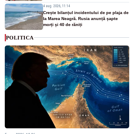
4 aug. 2026, 11:14
Crește bilanțul incidentului de pe plaja de
la Marea Neagră. Rusia anunță șapte
morți și 40 de răniți
POLITICA