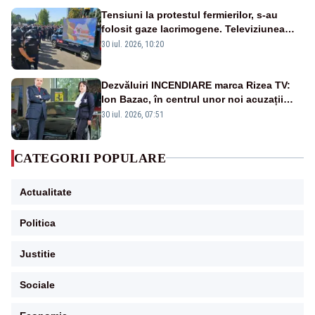
Tensiuni la protestul fermierilor, s-au
folosit gaze lacrimogene. Televiziunea
Poporului face apel la calm – LIVE TEXT
30 iul. 2026, 10:20
Dezvăluiri INCENDIARE marca Rizea TV:
Ion Bazac, în centrul unor noi acuzații
publice
30 iul. 2026, 07:51
CATEGORII POPULARE
Actualitate
Politica
Justitie
Sociale