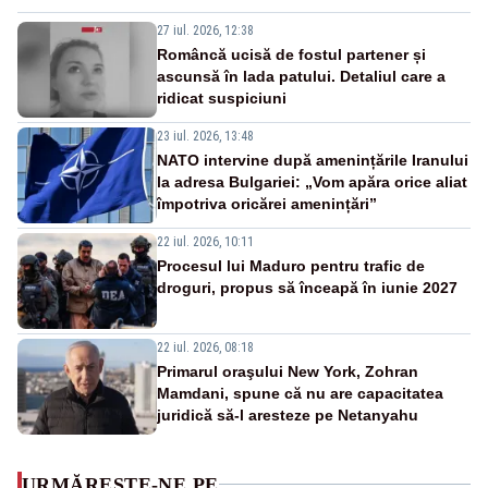
27 iul. 2026, 12:38
Româncă ucisă de fostul partener și
ascunsă în lada patului. Detaliul care a
ridicat suspiciuni
23 iul. 2026, 13:48
NATO intervine după amenințările Iranului
la adresa Bulgariei: „Vom apăra orice aliat
împotriva oricărei amenințări”
22 iul. 2026, 10:11
Procesul lui Maduro pentru trafic de
droguri, propus să înceapă în iunie 2027
22 iul. 2026, 08:18
Primarul oraşului New York, Zohran
Mamdani, spune că nu are capacitatea
juridică să-l aresteze pe Netanyahu
URMĂREȘTE-NE PE