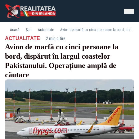
Acasă
Știri
Actualitate
Avion de marfă cu cinci persoane la bord, dispărut în largul coastelor Pakistanului. Operațiune amplă de căutare
·
ACTUALITATE
2 min citire
Avion de marfă cu cinci persoane la
bord, dispărut în largul coastelor
Pakistanului. Operațiune amplă de
căutare