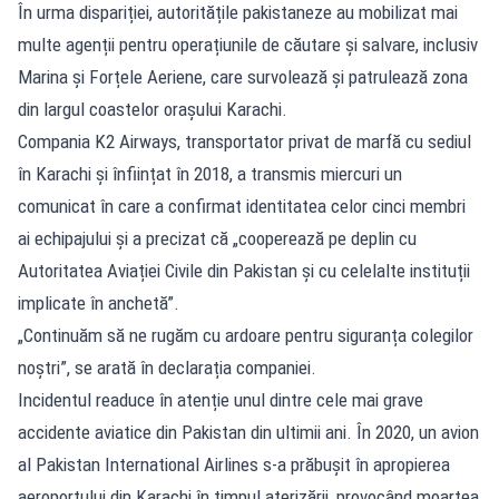
În urma dispariției, autoritățile pakistaneze au mobilizat mai
multe agenții pentru operațiunile de căutare și salvare, inclusiv
Marina și Forțele Aeriene, care survolează și patrulează zona
din largul coastelor orașului Karachi.
Compania K2 Airways, transportator privat de marfă cu sediul
în Karachi și înființat în 2018, a transmis miercuri un
comunicat în care a confirmat identitatea celor cinci membri
ai echipajului și a precizat că „cooperează pe deplin cu
Autoritatea Aviației Civile din Pakistan și cu celelalte instituții
implicate în anchetă”.
„Continuăm să ne rugăm cu ardoare pentru siguranța colegilor
noștri”, se arată în declarația companiei.
Incidentul readuce în atenție unul dintre cele mai grave
accidente aviatice din Pakistan din ultimii ani. În 2020, un avion
al Pakistan International Airlines s-a prăbușit în apropierea
aeroportului din Karachi în timpul aterizării, provocând moartea