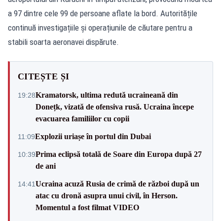
a 97 dintre cele 99 de persoane aflate la bord. Autoritățile
continuă investigațiile și operațiunile de căutare pentru a
stabili soarta aeronavei dispărute.
CITEȘTE ȘI
Kramatorsk, ultima redută ucraineană din
19:28
Donețk, vizată de ofensiva rusă. Ucraina începe
evacuarea familiilor cu copii
Explozii uriașe în portul din Dubai
11:09
Prima eclipsă totală de Soare din Europa după 27
10:39
de ani
Ucraina acuză Rusia de crimă de război după un
14:41
atac cu dronă asupra unui civil, în Herson.
Momentul a fost filmat VIDEO