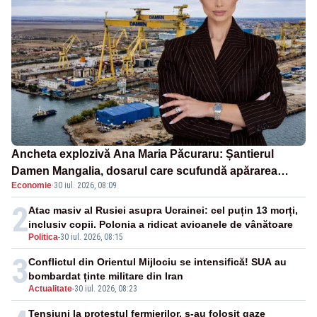
Ancheta explozivă Ana Maria Păcuraru: Șantierul
Damen Mangalia, dosarul care scufundă apărarea
Economie
·
30 iul. 2026, 08:09
României
2
Atac masiv al Rusiei asupra Ucrainei: cel puțin 13 morți,
inclusiv copii. Polonia a ridicat avioanele de vânătoare
Politica
-
30 iul. 2026, 08:15
3
Conflictul din Orientul Mijlociu se intensifică! SUA au
bombardat ținte militare din Iran
Actualitate
-
30 iul. 2026, 08:23
Tensiuni la protestul fermierilor, s-au folosit gaze