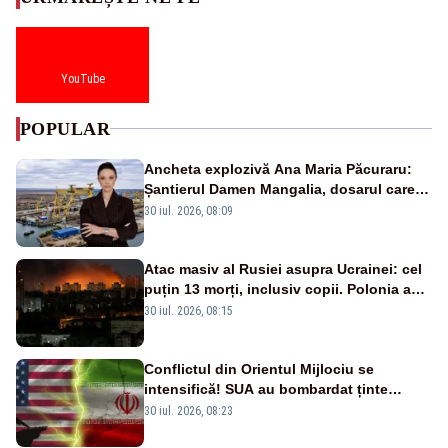
YouTube
POPULAR
Ancheta explozivă Ana Maria Păcuraru:
Șantierul Damen Mangalia, dosarul care
scufundă apărarea României
30 iul. 2026, 08:09
Atac masiv al Rusiei asupra Ucrainei: cel
puțin 13 morți, inclusiv copii. Polonia a
ridicat avioanele de vânătoare
30 iul. 2026, 08:15
Conflictul din Orientul Mijlociu se
intensifică! SUA au bombardat ținte
militare din Iran
30 iul. 2026, 08:23