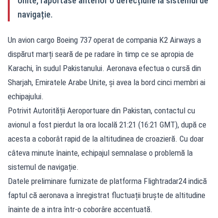
Unite, raportase anterior o defecțiune la sistemul de
navigație.
Un avion cargo Boeing 737 operat de compania K2 Airways a
dispărut marți seară de pe radare în timp ce se apropia de
Karachi, în sudul Pakistanului. Aeronava efectua o cursă din
Sharjah, Emiratele Arabe Unite, și avea la bord cinci membri ai
echipajului.
Potrivit Autorității Aeroportuare din Pakistan, contactul cu
avionul a fost pierdut la ora locală 21:21 (16:21 GMT), după ce
acesta a coborât rapid de la altitudinea de croazieră. Cu doar
câteva minute înainte, echipajul semnalase o problemă la
sistemul de navigație.
Datele preliminare furnizate de platforma Flightradar24 indică
faptul că aeronava a înregistrat fluctuații bruște de altitudine
înainte de a intra într-o coborâre accentuată.