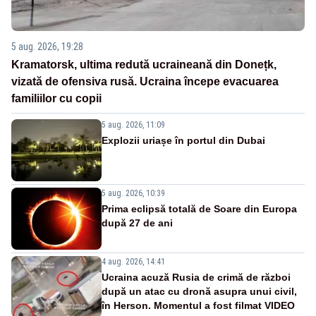
5 aug. 2026, 19:28
Kramatorsk, ultima redută ucraineană din Donețk,
vizată de ofensiva rusă. Ucraina începe evacuarea
familiilor cu copii
5 aug. 2026, 11:09
Explozii uriașe în portul din Dubai
5 aug. 2026, 10:39
Prima eclipsă totală de Soare din Europa
după 27 de ani
4 aug. 2026, 14:41
Ucraina acuză Rusia de crimă de război
după un atac cu dronă asupra unui civil,
în Herson. Momentul a fost filmat VIDEO