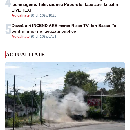
4
lacrimogene. Televiziunea Poporului face apel la calm –
LIVE TEXT
Actualitate
-
30 iul. 2026, 10:20
5
Dezvăluiri INCENDIARE marca Rizea TV: Ion Bazac, în
centrul unor noi acuzații publice
Actualitate
-
30 iul. 2026, 07:51
ACTUALITATE