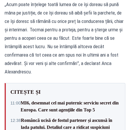
„Acum poate înțelege toată lumea de ce își doreau să pună
mâna pe justiție, de ce își doreau să aibă șefii la parchete, de
ce își doresc să rămână cu orice preț la conducerea țării, chiar
și interimari. Tocmai pentru a proteja, pentru a șterge urme și
pentru a acoperi ceea ce au făcut. Este foarte bine că se
întâmplă acest lucru. Nu se întâmplă altceva decât
confirmarea că tot ceea ce am spus noi în ultimii ani a fost
adevărat. Și vor veni și alte confirmări”, a declarat Anca
Alexandrescu.
CITEȘTE ȘI
MI6, desemnat cel mai puternic serviciu secret din
11:00
Europa. Care sunt agenţiile din Top 5
Româncă ucisă de fostul partener și ascunsă în
12:38
lada patului. Detaliul care a ridicat suspiciuni