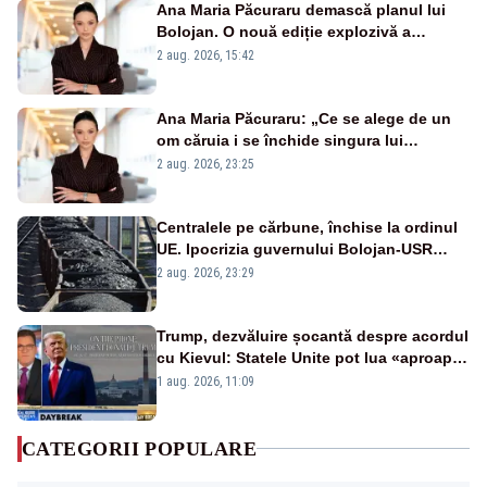
Ana Maria Păcuraru demască planul lui
Bolojan. O nouă ediție explozivă a
emisiunii „Miza Zilei” la Realitatea PLUS
2 aug. 2026, 15:42
Ana Maria Păcuraru: „Ce se alege de un
om căruia i se închide singura lui
portiță?”
2 aug. 2026, 23:25
Centralele pe cărbune, închise la ordinul
UE. Ipocrizia guvernului Bolojan-USR
după starea de alertă
2 aug. 2026, 23:29
Trump, dezvăluire șocantă despre acordul
cu Kievul: Statele Unite pot lua «aproape
tot ce vor» din minele Ucrainei”
1 aug. 2026, 11:09
CATEGORII POPULARE