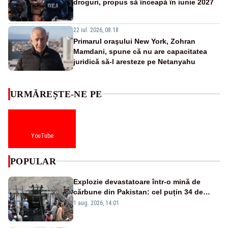
droguri, propus să înceapă în iunie 2027
22 iul. 2026, 08:18
Primarul oraşului New York, Zohran
Mamdani, spune că nu are capacitatea
juridică să-l aresteze pe Netanyahu
URMĂREȘTE-NE PE
YouTube
POPULAR
Explozie devastatoare într-o mină de
cărbune din Pakistan: cel puțin 34 de
morți - VIDEO
1 aug. 2026, 14:01