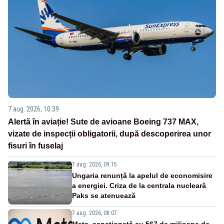
7 aug. 2026, 10:39
Alertă în aviație! Sute de avioane Boeing 737 MAX,
vizate de inspecții obligatorii, după descoperirea unor
fisuri în fuselaj
7 aug. 2026, 09:15
Ungaria renunță la apelul de economisire
a energiei. Criza de la centrala nucleară
Paks se atenuează
7 aug. 2026, 08:07
Meta, sancționată cu 567 de milioane de