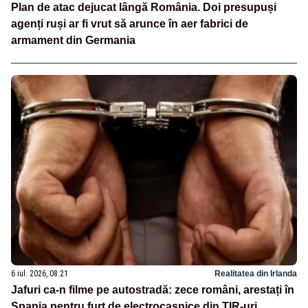
Plan de atac dejucat lângă România. Doi presupuși
agenți ruși ar fi vrut să arunce în aer fabrici de
armament din Germania
6 iul. 2026, 08:21
Realitatea din Irlanda
Jafuri ca-n filme pe autostradă: zece români, arestați în
Spania pentru furt de electrocasnice din TIR-uri