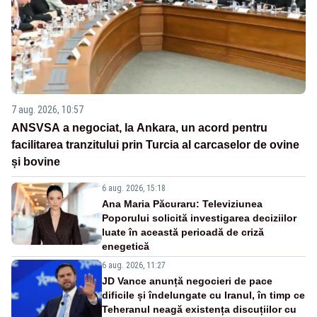
7 aug. 2026, 10:57
ANSVSA a negociat, la Ankara, un acord pentru
facilitarea tranzitului prin Turcia al carcaselor de ovine
și bovine
6 aug. 2026, 15:18
Ana Maria Păcuraru: Televiziunea
Poporului solicită investigarea deciziilor
luate în această perioadă de criză
enegetică
6 aug. 2026, 11:27
JD Vance anunță negocieri de pace
dificile și îndelungate cu Iranul, în timp ce
Teheranul neagă existența discuțiilor cu