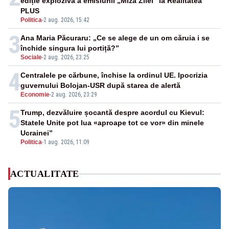
ediție explozivă a emisiunii „Miza Zilei” la Realitatea
PLUS
Politica
-
2 aug. 2026, 15:42
3
Ana Maria Păcuraru: „Ce se alege de un om căruia i se
închide singura lui portiță?”
Sociale
-
2 aug. 2026, 23:25
4
Centralele pe cărbune, închise la ordinul UE. Ipocrizia
guvernului Bolojan-USR după starea de alertă
Economie
-
2 aug. 2026, 23:29
5
Trump, dezvăluire șocantă despre acordul cu Kievul:
Statele Unite pot lua «aproape tot ce vor» din minele
Ucrainei”
Politica
-
1 aug. 2026, 11:09
ACTUALITATE