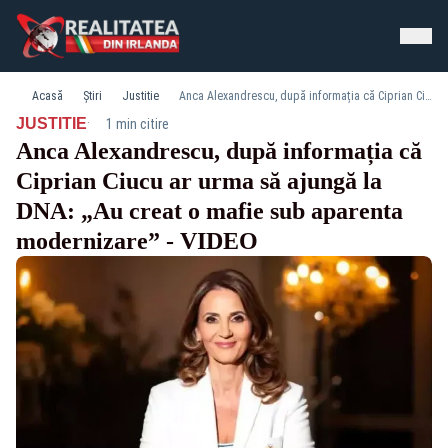
Acasă
Știri
Justitie
Anca Alexandrescu, după informația că Ciprian Ciucu ar urma să ajungă la DNA: „Au creat o mafie sub aparenta modernizare” - VIDEO
·
JUSTITIE
1 min citire
Anca Alexandrescu, după informația că
Ciprian Ciucu ar urma să ajungă la
DNA: „Au creat o mafie sub aparenta
modernizare” - VIDEO