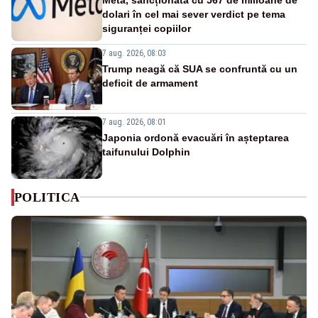
dolari în cel mai sever verdict pe tema
siguranței copiilor
7 aug. 2026, 08:03
Trump neagă că SUA se confruntă cu un
deficit de armament
7 aug. 2026, 08:01
Japonia ordonă evacuări în așteptarea
taifunului Dolphin
POLITICA