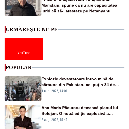
Mamdani, spune că nu are capacitatea
juridică să-l aresteze pe Netanyahu
URMĂREȘTE-NE PE
YouTube
POPULAR
Explozie devastatoare într-o mină de
cărbune din Pakistan: cel puțin 34 de
morți - VIDEO
1 aug. 2026, 14:01
Ana Maria Păcuraru demască planul lui
Bolojan. O nouă ediție explozivă a
emisiunii „Miza Zilei” la Realitatea PLUS
2 aug. 2026, 15:42