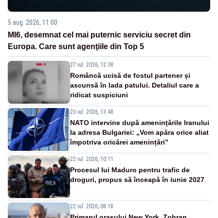
5 aug. 2026, 11:00
MI6, desemnat cel mai puternic serviciu secret din
Europa. Care sunt agenţiile din Top 5
27 iul. 2026, 12:38
Româncă ucisă de fostul partener și
ascunsă în lada patului. Detaliul care a
ridicat suspiciuni
23 iul. 2026, 13:48
NATO intervine după amenințările Iranului
la adresa Bulgariei: „Vom apăra orice aliat
împotriva oricărei amenințări”
22 iul. 2026, 10:11
Procesul lui Maduro pentru trafic de
droguri, propus să înceapă în iunie 2027
22 iul. 2026, 08:18
Primarul oraşului New York, Zohran