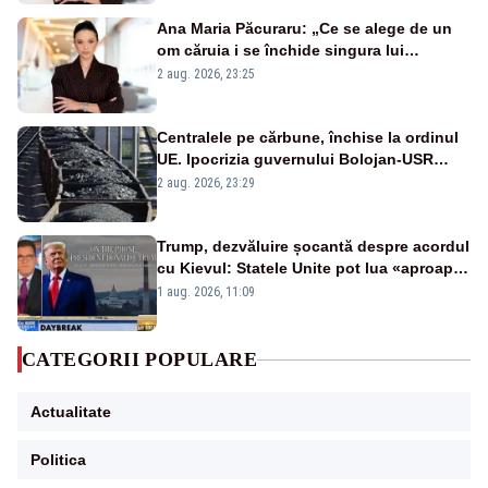
Ana Maria Păcuraru: „Ce se alege de un
om căruia i se închide singura lui
portiță?”
2 aug. 2026, 23:25
Centralele pe cărbune, închise la ordinul
UE. Ipocrizia guvernului Bolojan-USR
după starea de alertă
2 aug. 2026, 23:29
Trump, dezvăluire șocantă despre acordul
cu Kievul: Statele Unite pot lua «aproape
tot ce vor» din minele Ucrainei”
1 aug. 2026, 11:09
CATEGORII POPULARE
Actualitate
Politica